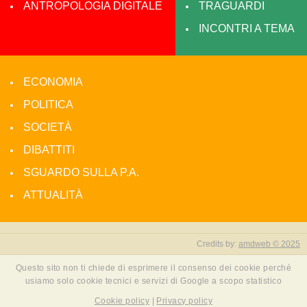
ANTROPOLOGIA DIGITALE
TRAGUARDI
INCONTRI A TEMA
ECONOMIA
POLITICA
SOCIETÀ
DIBATTITI
SGUARDO SULLA P.A.
ATTUALITÀ
Credits by:
amdweb © 2025
Questo sito non ti chiede di esprimere il consenso dei cookie perché
usiamo solo cookie tecnici e servizi di Google a scopo statistico
Cookie policy
|
Privacy policy