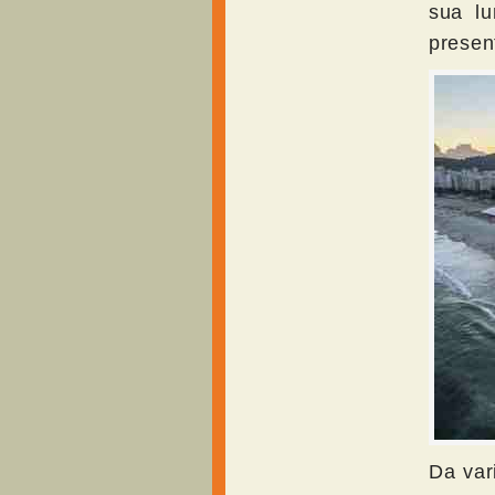
sua lu
presen
Da var