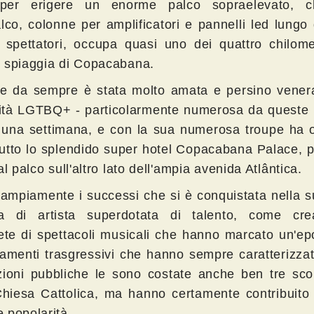
 per erigere un enorme palco sopraelevato, c
lco, colonne per amplificatori e pannelli led lungo 
i spettatori, occupa quasi uno dei quattro chilome
 spiaggia di Copacabana.
he da sempre è stata molto amata e persino venera
tà LGTBQ+ - particolarmente numerosa da queste p
 una settimana, e con la sua numerosa troupe ha 
tutto lo splendido super hotel Copacabana Palace, p
al palco sull'altro lato dell'ampia avenida Atlântica.
 ampiamente i successi che si è conquistata nella 
ra di artista superdotata di talento, come cre
rete di spettacoli musicali che hanno marcato un'e
iamenti trasgressivi che hanno sempre caratterizza
zioni pubbliche le sono costate anche ben tre sc
Chiesa Cattolica, ma hanno certamente contribuito 
 popolarità.