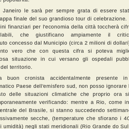
 Janeiro le sarà per sempre grata di essere stat
ppa finale del suo grandioso tour di celebrazione. I
ini finanziari per l'economia della città toccherà cif
olabili, che giustificano ampiamente il critic
uto concesso dal Municipio (circa 2 milioni di dollari
tanto vero che con questa cifra si poteva migli
rosa situazione in cui versano gli ospedali pubbl
del territorio.
 buon cronista accidentalmente presente in
atico Paese dell'emisfero sud, non posso ignorare 
sto delle situazioni climatiche che proprio ora s
poraneamente verificando: mentre a Rio, come in 
entrale del Brasile, si stanno succedendo settiman
ssivamente secche, (temperature che sfiorano i 40
i umidità) negli stati meridionali (Rio Grande do Su