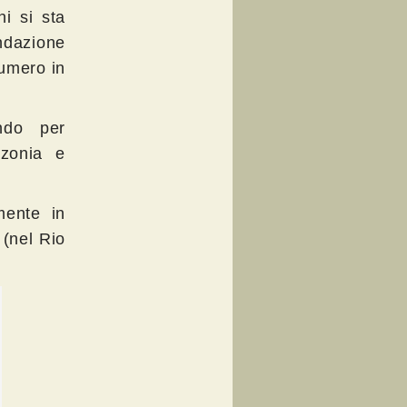
i si sta
ndazione
numero in
ndo per
zzonia e
mente in
(nel Rio