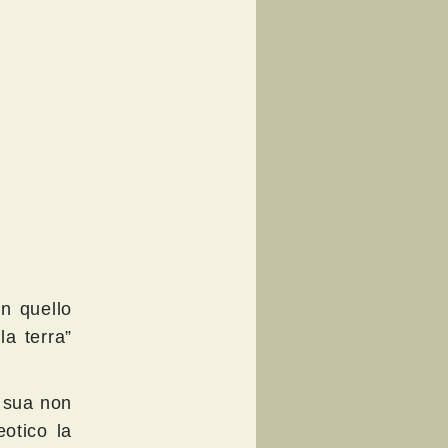
in quello
la terra”
a sua non
otico la