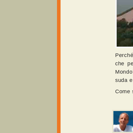
Perché
che pe
Mondo”
suda e 
Come s