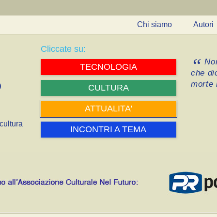
Chi siamo
Autori
Cliccate su:
Non
TECNOLOGIA
che di
morte i
CULTURA
ATTUALITA'
cultura
INCONTRI A TEMA