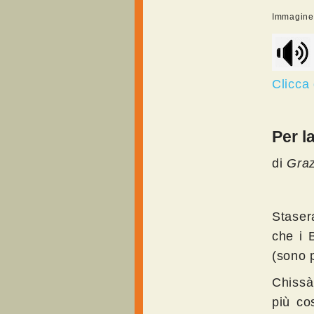
Immagine r
Clicca 
Per l
di
Graz
Stasera
che i 
(sono p
Chissà
più co