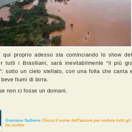
 qui proprio adesso sta cominciando lo show del
r tutti i Brasiliani, sarà inevitabilmente “il più g
: sotto un cielo stellato, con una folla che canta 
beve fiumi di birra.
e non ci fosse un domani.
Graziano Saibene
Clicca il nome dell'autore per vedere tutti gli 
ha scritto