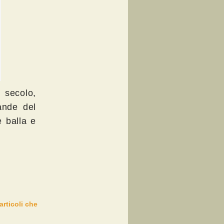
 secolo,
rande del
e balla e
articoli che