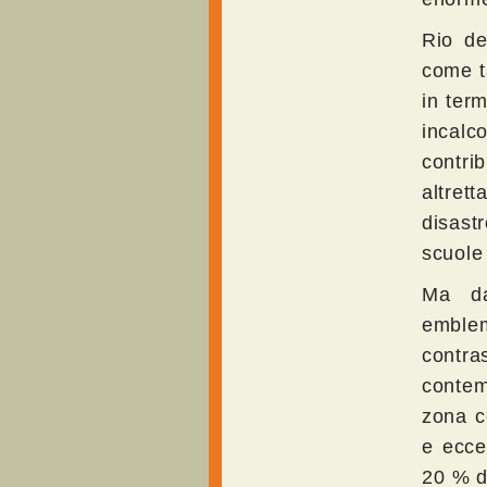
Rio de
come ta
in term
incalc
contrib
altret
disast
scuole 
Ma da
emblem
contra
contem
zona c
e ecce
20 % d