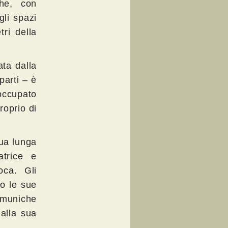
he, con
gli spazi
tri della
ta dalla
arti – è
occupato
roprio di
sua lunga
atrice e
poca. Gli
to le sue
omuniche
alla sua