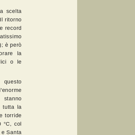
a scelta
l ritorno
re record
atissimo
); è però
orare la
ici o le
 questo
l'enorme
i stanno
tutta la
e torride
 °C, col
l e Santa