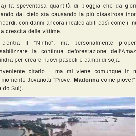
na) la speventosa quantità di pioggia che da giorn
iando dal cielo sta causando la più disastrosa ino
ricordi, con danni ancora incalcolabili così come il 
a crescita delle vìttime.
 c'entra il “Ninho”, ma personalmente prope
sabilizzare la continua deforestazione dell'Ama
tundra per creare nuovi pascoli e campi di soja.
nveniente citarlo – ma mi viene comunque in 
 momento Jovanotti “Piove,
Madonna
come piove!” 
 do Sul).