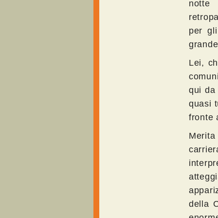
notte
retropa
per gl
grande
Lei, c
comuni
qui da
quasi 
fronte 
Merita
carrie
interp
attegg
appari
della 
enorme