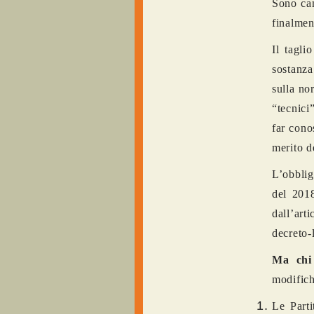
Sono cam
finalment
Il tagli
sostanza
sulla nor
“tecnici
far cono
merito de
L’obblig
del 201
dall’art
decreto-
Ma chi
modifich
Le Parti