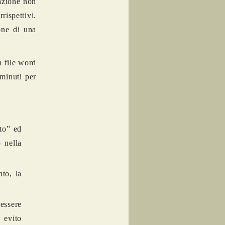
razione non
rispettivi.
one di una
n file word
minuti per
to” ed
 nella
to, la
essere
 evito