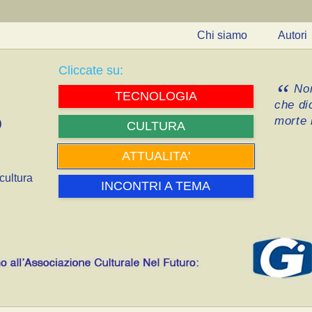
Chi siamo
Autori
Cliccate su:
Non
TECNOLOGIA
che di
morte i
CULTURA
ATTUALITA'
cultura
INCONTRI A TEMA