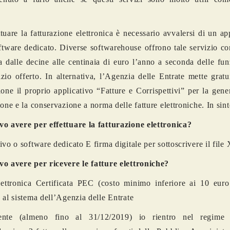
.
ttuare la fatturazione elettronica è necessario avvalersi di un ap
ftware dedicato. Diverse softwarehouse offrono tale servizio c
a dalle decine alle centinaia di euro l’anno a seconda delle fun
izio offerto. In alternativa, l’Agenzia delle Entrate mette grat
ione il proprio applicativo “Fatture e Corrispettivi” per la gene
ione e la conservazione a norma delle fatture elettroniche. In sint
o avere per effettuare la fatturazione elettronica?
ivo o software dedicato E firma digitale per sottoscrivere il fil
o avere per ricevere le fatture elettroniche?
lettronica Certificata PEC (costo minimo inferiore ai 10 eur
 al sistema dell’Agenzia delle Entrate
ente (almeno fino al 31/12/2019) io rientro nel regime f