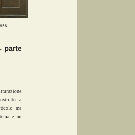
1956
- parte
tturazione
ostretto a
rticolo ma
stema e un