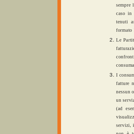
sempre l
caso in 
tenuti 
formato
Le Parti
fattura
confront
consumat
I consum
fatture 
nessun o
un serviz
(ad ese
visualiz
servizi, 
non è t