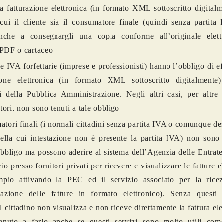
a fatturazione elettronica (in formato XML sottoscritto digital
cui il cliente sia il consumatore finale (quindi senza partita
anche a consegnargli una copia conforme all’originale elett
 PDF o cartaceo
te IVA forfettarie (imprese e professionisti) hanno l’obbligo di ef
zione elettronica (in formato XML sottoscritto digitalmente
i della Pubblica Amministrazione. Negli altri casi, per altre
ori, non sono tenuti a tale obbligo
atori finali (i normali cittadini senza partita IVA o comunque des
nella cui intestazione non è presente la partita IVA) non sono
bbligo ma possono aderire al sistema dell’Agenzia delle Entrate
io presso fornitori privati per ricevere e visualizzare le fatture e
mpio attivando la PEC ed il servizio associato per la rice
zazione delle fatture in formato elettronico). Senza questi p
il cittadino non visualizza e non riceve direttamente la fattura ele
enuto a farlo anche se questi servizi sono molto utili com