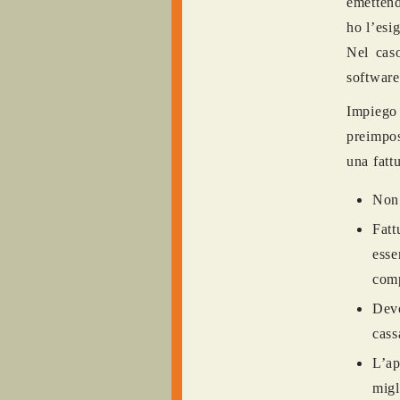
emettend
ho l’esi
Nel cas
software
Impiego 
preimpos
una fattu
Non 
Fatt
esse
comp
Devo
cass
L’ap
mig