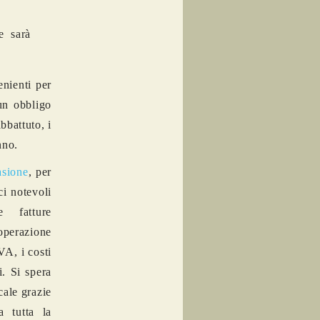
e sarà
enienti per
un obbligo
bbattuto, i
nno.
asione
, per
ci notevoli
e fatture
 operazione
VA, i costi
i. Si spera
cale grazie
a tutta la