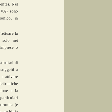
mente). Nel
 IVA) sono
ronico, in
fettuare la
) solo nei
 imprese o
tinatari di
 soggetti a
 o attivare
lettroniche
zione e la
articolari
ttronica (e
e archivio