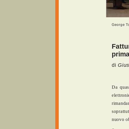
George To
Fattu
prim
di
Giu
Da quasi
elettro
rimanda
soprattu
nuovo ob