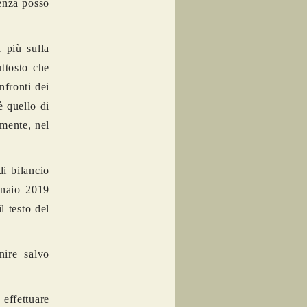
ienza posso
i più sulla
uttosto che
nfronti dei
è quello di
amente, nel
di bilancio
nnaio 2019
l testo del
ire salvo
 effettuare