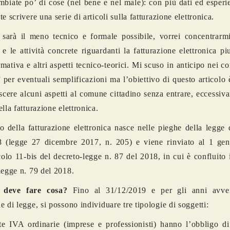
biate po’ di cose (nel bene e nel male): con più dati ed esper
e scrivere una serie di articoli sulla fatturazione elettronica.
o sarà il meno tecnico e formale possibile, vorrei concentrarm
 e le attività concrete riguardanti la fatturazione elettronica pi
mativa e altri aspetti tecnico-teorici. Mi scuso in anticipo nei co
” per eventuali semplificazioni ma l’obiettivo di questo articolo 
scere alcuni aspetti al comune cittadino senza entrare, eccessiv
lla fatturazione elettronica.
o della fatturazione elettronica nasce nelle pieghe della legge 
8 (legge 27 dicembre 2017, n. 205) e viene rinviato al 1 ge
icolo 11-bis del decreto-legge n. 87 del 2018, in cui è confluito i
legge n. 79 del 2018.
 deve fare cosa?
Fino al 31/12/2019 e per gli anni avven
e di legge, si possono individuare tre tipologie di soggetti:
te IVA ordinarie (imprese e professionisti) hanno l’obbligo di