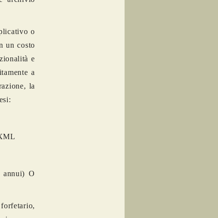
plicativo o
on un costo
zionalità e
uitamente a
razione, la
esi:
e XML
o annui) O
orfetario,