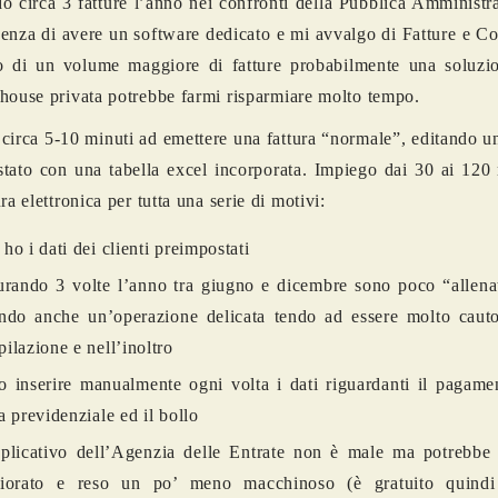
o circa 3 fatture l’anno nei confronti della Pubblica Amminist
genza di avere un software dedicato e mi avvalgo di Fatture e Cor
o di un volume maggiore di fatture probabilmente una soluzi
house privata potrebbe farmi risparmiare molto tempo.
circa 5-10 minuti ad emettere una fattura “normale”, editando u
tato con una tabella excel incorporata. Impiego dai 30 ai 120 
ra elettronica per tutta una serie di motivi:
ho i dati dei clienti preimpostati
urando 3 volte l’anno tra giugno e dicembre sono poco “allena
ndo anche un’operazione delicata tendo ad essere molto cauto
ilazione e nell’inoltro
 inserire manualmente ogni volta i dati riguardanti il pagamen
a previdenziale ed il bollo
plicativo dell’Agenzia delle Entrate non è male ma potrebbe 
liorato e reso un po’ meno macchinoso (è gratuito quindi