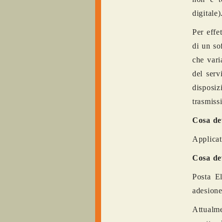
digitale)
Per effe
di un so
che vari
del serv
disposiz
trasmiss
Cosa dev
Applicat
Cosa dev
Posta E
adesione
Attualm