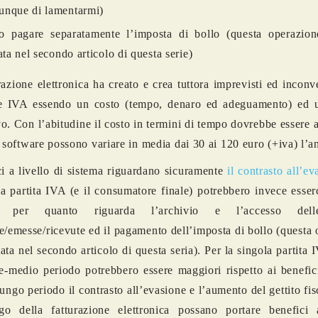
nque di lamentarmi)
 pagare separatamente l’imposta di bollo (questa operazion
tata nel secondo articolo di questa serie)
razione elettronica ha creato e crea tuttora imprevisti ed inconv
ite IVA essendo un costo (tempo, denaro ed adeguamento) ed 
o. Con l’abitudine il costo in termini di tempo dovrebbe essere a
i software possono variare in media dai 30 ai 120 euro (+iva) l’a
ci a livello di sistema riguardano sicuramente
il contrasto all’ev
la partita IVA (e il consumatore finale) potrebbero invece esser
ci per quanto riguarda l’archivio e l’accesso dell
e/emesse/ricevute ed il pagamento dell’imposta di bollo (questa
tata nel secondo articolo di questa seria). Per la singola partita I
e-medio periodo potrebbero essere maggiori rispetto ai benefic
lungo periodo il contrasto all’evasione e l’aumento del gettito fis
igo della fatturazione elettronica possano portare benefici 