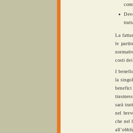
comu
Devo
trat
La fattu
le part
normativ
costi de
I benefi
la singo
benefi
trasmess
sarà trat
nel brev
che nel 
all’obbl