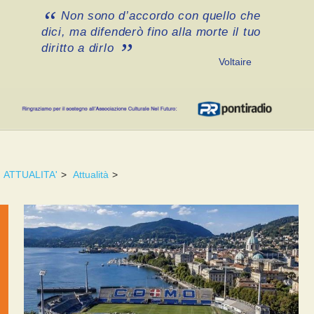
Non sono d’accordo con quello che
dici, ma difenderò fino alla morte il tuo
diritto a dirlo
Voltaire
ATTUALITA'
>
Attualità
>