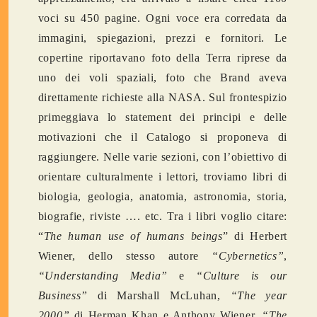
voci su 450 pagine. Ogni voce era corredata da
immagini, spiegazioni, prezzi e fornitori. Le
copertine riportavano foto della Terra riprese da
uno dei voli spaziali, foto che Brand aveva
direttamente richieste alla NASA. Sul frontespizio
primeggiava lo statement dei principi e delle
motivazioni che il Catalogo si proponeva di
raggiungere. Nelle varie sezioni, con l’obiettivo di
orientare culturalmente i lettori, troviamo libri di
biologia, geologia, anatomia, astronomia, storia,
biografie, riviste …. etc. Tra i libri voglio citare:
“
The human use of humans beings
” di Herbert
Wiener, dello stesso autore
“Cybernetics”
,
“Understanding Media”
e
“Culture is our
Business”
di Marshall McLuhan,
“The year
2000”
di Herman Khan e Anthony Wiener,
“The