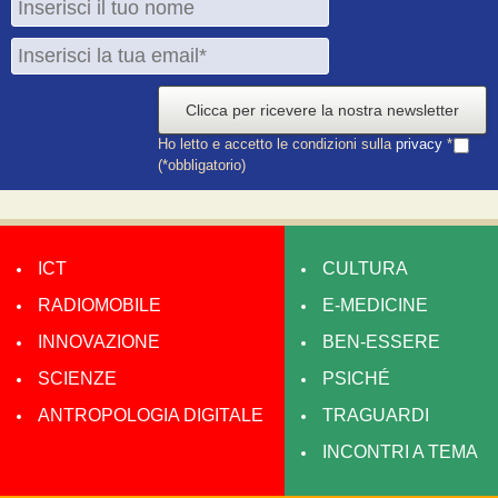
Clicca per ricevere la nostra newsletter
Ho letto e accetto le condizioni sulla
privacy
*
(*obbligatorio)
ICT
CULTURA
RADIOMOBILE
E-MEDICINE
INNOVAZIONE
BEN-ESSERE
SCIENZE
PSICHÉ
ANTROPOLOGIA DIGITALE
TRAGUARDI
INCONTRI A TEMA