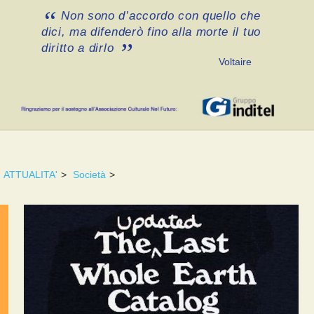
Non sono d’accordo con quello che
dici, ma difenderò fino alla morte il tuo
diritto a dirlo
Voltaire
ATTUALITA'
>
Società
>