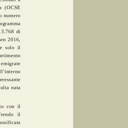
ata (OCSE
to numero
rogramma
13.768 di
lsen 2016,
e solo il
rtimento
 emigrate
ll’interno
eressante
ulta nata
to con il
rendo il
assificata