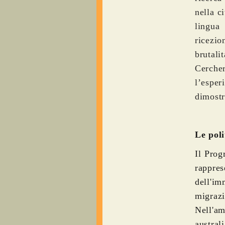
nella c
lingua
ricezi
brutal
Cerche
l’espe
dimostr
Le poli
Il Prog
rappre
dell'im
migraz
Nell'a
austral