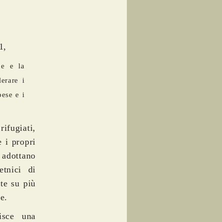
1,
ne e la
lerare i
pese e i
ifugiati,
e i propri
, adottano
etnici di
te su più
le.
nisce una