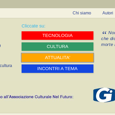
Chi siamo
Autori
Cliccate su:
Non
TECNOLOGIA
che di
morte i
CULTURA
ATTUALITA'
cultura
INCONTRI A TEMA