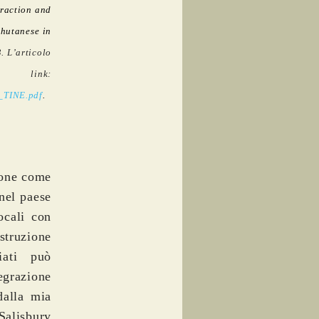
eraction and
Bhutanese in
. L’articolo
 link:
_TINE.pdf
.
ione come
 nel paese
ocali con
struzione
iati può
grazione
dalla mia
Salisbury