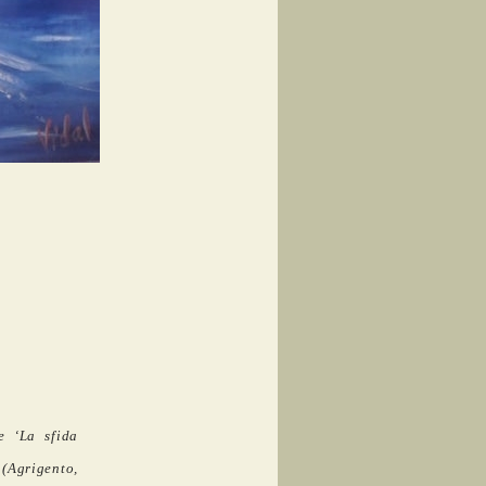
e
‘
La sfida
 (Agrigento,