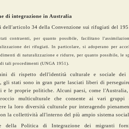
he di integrazione in Australia
i dell'articolo 34 della Convenzione sui rifugiati del 195
tati contraenti, per quanto possibile, facilitano l'assimilazio
alizzazione dei rifugiati. In particolare, si adoperano per acce
dimenti di naturalizzazione e ridurre, per quanto possibile, le s
 di tali procedimenti (UNGA 1951).
ini di rispetto dell'identità culturale e sociale dei r
a, gli stati sono in gran parte lasciati liberi di perseguir
si e le proprie politiche. Alcuni paesi, come l'Australia
roccio multiculturale che consente ai vari gruppi 
re la loro diversità culturale pur interagendo pienamen
con la collettività all'interno del più ampio sistema socia
ce della Politica di Integrazione dei migranti for