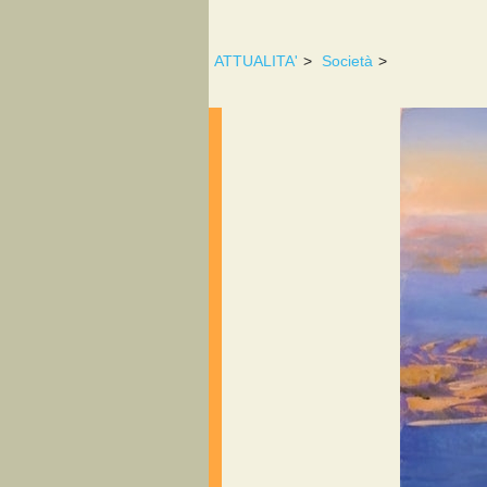
ATTUALITA'
>
Società
>