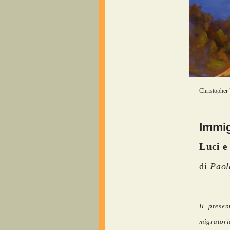
Christopher 
Immig
Luci e
di
Paol
Il presen
migratori