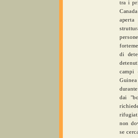
tra i p
Canada 
aperta
struttu
person
forteme
di det
detenut
campi 
Guinea 
durante
dai "b
richied
rifugia
non dov
se cer