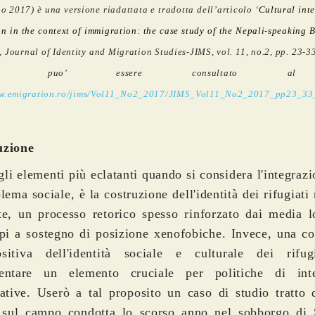
no 2017)
è una versione riadattata e tradotta dell’articolo
‘
Cultural int
on in the context of immigration: the case study of the Nepali-speaking 
, Journal of Identity and Migration Studies-JIMS, vol. 11, no.2, pp. 23-33
inale puo’ essere consultato al
ww.emigration.ro/jims/Vol11_No2_2017/JIMS_Vol11_No2_2017_pp23_33
uzione
li elementi più eclatanti quando si considera l'integraz
lema sociale, è la costruzione dell'identità dei rifugiati
te, un processo retorico spesso rinforzato dai media l
ipi a sostegno di posizione xenofobiche. Invece, una co
sitiva dell'identità sociale e culturale dei rifug
sentare un elemento cruciale per politiche di inte
cative. Userò a tal proposito un caso di studio tratto 
a sul campo condotta lo scorso anno nel sobborgo di 