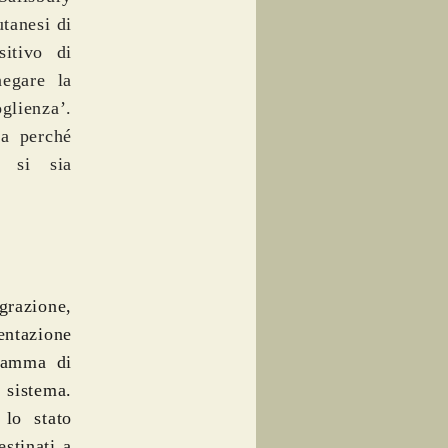
utanesi di
itivo di
negare la
glienza’.
ca perché
’ si sia
grazione,
entazione
gramma di
sistema.
lo stato
estinati a