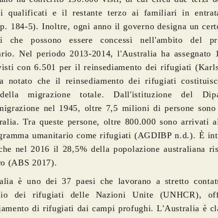
i qualificati e il restante terzo ai familiari in entr
p. 184-5). Inoltre, ogni anno il governo designa un cer
ti che possono essere concessi nell'ambito del p
rio. Nel periodo 2013-2014, l'Australia ha assegnato 
visti con 6.501 per il reinsediamento dei rifugiati (Kar
a notato che il reinsediamento dei rifugiati costituisc
ella migrazione totale. Dall'istituzione del Dipa
migrazione nel 1945, oltre 7,5 milioni di persone sono
ralia. Tra queste persone, oltre 800.000 sono arrivati ​​a
gramma umanitario come rifugiati (AGDIBP n.d.). È int
che nel 2016 il 28,5% della popolazione australiana ris
ero (ABS 2017).
alia è uno dei 37 paesi che lavorano a stretto contat
lio dei rifugiati delle Nazioni Unite (UNHCR), off
iamento di rifugiati dai campi profughi. L'Australia è cl