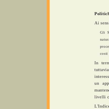
Politic
Ai sens
Gli S
natur
proce
costi
In term
tuttavi
interes
un app
mantene
livelli 
L'Indi