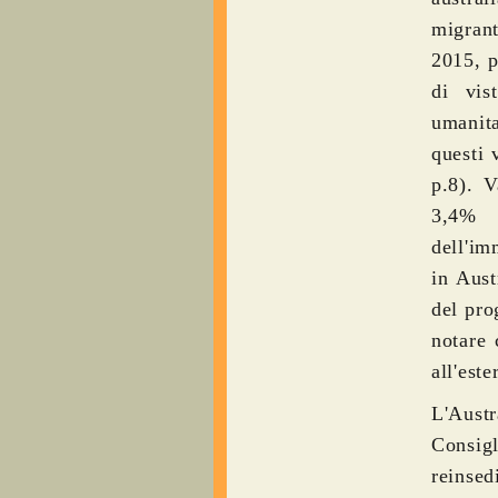
migrant
2015, p
di vis
umanita
questi 
p.8). V
3,4% d
dell'im
in Aust
del pro
notare 
all'est
L'Austr
Consig
reinsed