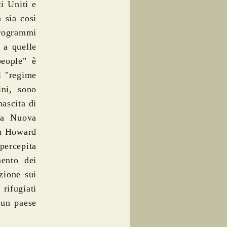
i Uniti e
 sia così
rogrammi
e a quelle
people" è
il "regime
ini, sono
nascita di
ua Nuova
hn Howard
percepita
mento dei
zione sui
 rifugiati
 un paese