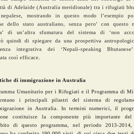
ittà di Adelaide (Australia meridionale) tra i rifugiati bh
 nepalese, mostrando in questo modo l’esempio pos
one dello stato australiano, senza pero’ con questo 
ita’ di un’altra sfumatura del sistema di ‘non acco
rò quindi di spiegare da una prospettiva antropologi
rienza integrativa dei ‘Nepali-speaking Bhutanese
ata così efficace.
tiche di immigrazione in Australia
ramma Umanitario per i Rifugiati e il Programma di Mi
sentano i principali pilastri del sistema di regolam
migrazione in Australia. In termini numerici, il pro
ione costituisce la componente più importante del 
mbito di questo programma, nel periodo 2013-2014, 
iano ha conferito 190.000 visti, di cui circa due terzi d