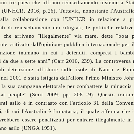
rimi tre paesi che offrono reinsediamento insieme a Stat
(UNHCR, 2016, p.26). Tuttavia, nonostante l'Australia
 alla collaborazione con l'UNHCR in relazione a p
rati di reinsediamento dei rifugiati, le politiche relativ
e che arrivano "illegalmente" via mare, dette "boat 
nte criticato dall'opinione pubblica internazionale per 
enzione inumano in cui i detenuti, compresi i bamb
i da due a sette anni" (Carr 2016, 239). La controversa 
di detenzione off-shore sulle isole di Nauru e Pap
nel 2001 è stata istigata dall'allora Primo Ministro Jo
 la sua campagna elettorale per combattere la minaccia 
oat people" (Smit 2009, pp. 208 -9). Questo tratta
enti asilo è in contrasto con l'articolo 31 della Conven
ti, di cui l'Australia è firmataria, il quale afferma che i
rebbero essere penalizzati per entrare illegalmente in
cano asilo (UNGA 1951).