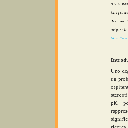
8-9 Giug
integrati
Adelaide’
orig
http://w
Introd
Uno deg
un prob
ospitan
stereot
più po
rappre
signifi
ricerc