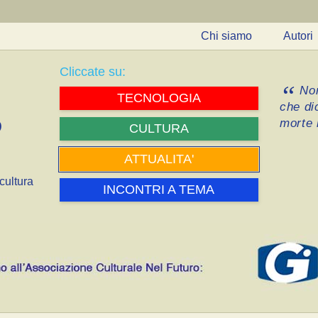
Chi siamo
Autori
Cliccate su:
Non
TECNOLOGIA
che di
morte i
CULTURA
ATTUALITA'
cultura
INCONTRI A TEMA