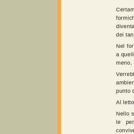
Certame
formic
divent
dei tan
Nel fo
a quel
meno, o
Verreb
ambien
punto d
Al lett
Nello 
le pe
conviv