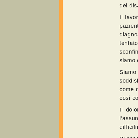
dei dis
Il lavo
pazien
diagno
tentat
sconfi
siamo 
Siamo q
soddis
come ri
così c
Il dol
l’assu
diffici