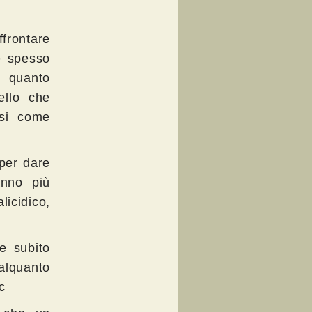
ffrontare
ie spesso
e quanto
ello che
asi come
 per dare
anno più
licidico,
te subito
alquanto
c