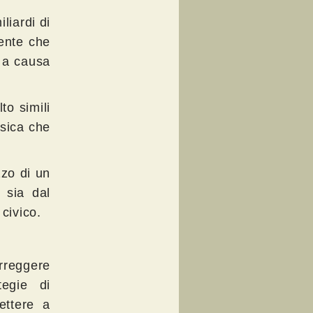
liardi di
ente che
o a causa
to simili
isica che
zzo di un
 sia dal
 civico.
orreggere
egie di
ettere a