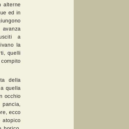
n alterne
que ed in
ggiungono
a avanza
sciti a
ivano la
i, quelli
compito
ta della
 a quella
un occhio
 pancia,
bre, ecco
e atopico
o borico,