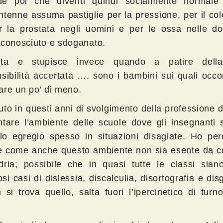
de poi che diventi quindi socialmente normal
ntenne assuma pastiglie per la pressione, per il col
r la prostata negli uomini e per le ossa nelle d
 conosciuto e sdoganato.
rita e stupisce invece quando a patire della
nsibilità accertata …. sono i bambini sui quali occ
are un po’ di meno.
uto in questi anni di svolgimento della professione 
ntare l’ambiente delle scuole dove gli insegnanti 
lo egregio spesso in situazioni disagiate. Ho per
re come anche questo ambiente non sia esente da co
dria; possibile che in quasi tutte le classi siano
i casi di dislessia, discalculia, disortografia e dis
 si trova quello, salta fuori l’ipercinetico di tur