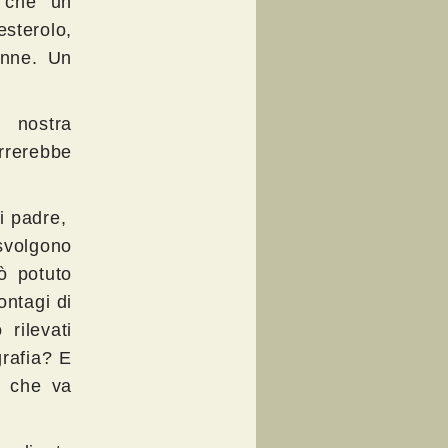
e che un
esterolo,
onne. Un
 nostra
orrerebbe
di padre,
svolgono
ò potuto
ntagi di
 rilevati
grafia? E
no che va