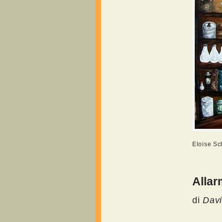
Eloise Sc
Allar
di
David