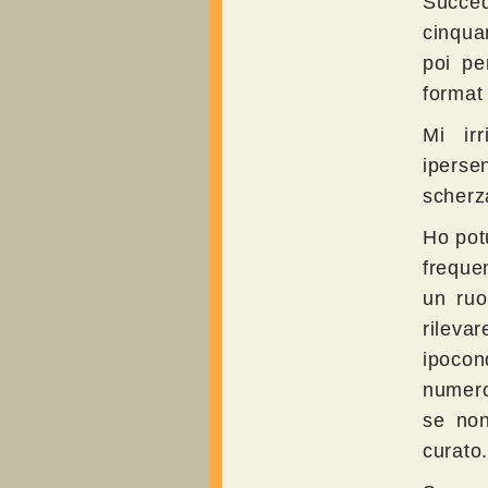
Succe
cinqua
poi pe
format
Mi ir
iperse
scherz
Ho pot
freque
un ruo
rileva
ipocon
numeros
se non
curato.