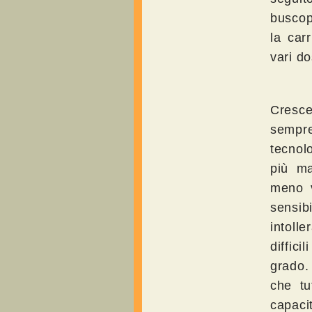
buscop
la car
vari do
Cresce
sempr
tecnol
più ma
meno v
sensib
intolle
diffic
grado. 
che tu
capaci