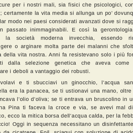
ure per i nostri mali, sia fisici che psicologici, co
e; certamente la vita media si allunga un po’ dovun
olar modo nei paesi considerati avanzati dove si ra
i in passato inimmaginabili. E così la gerontologi
é la società moderna invecchia, essendo riu
ggere o arginare molta parte dei malanni che sfolt
a della vita nostra. Anni fa resistevano solo i più fort
ati dalla selezione genetica che aveva come 
tare i deboli a vantaggio dei robusti.
volavi e ti sbucciavi un ginocchio, l’acqua san
ella era la panacea, se ti ustionavi una mano, oltre
ancava l’olio d’oliva; se ti entrava un bruscolino in 
na Pina ti faceva la croce e via, se avevi mal di
o, ecco la mitica borsa dell’acqua calda, per la feb
accio! Oggi in sequenza necessitano un disinfettant
o da cicatrene, Foil, sciaqui con soluzione di acid