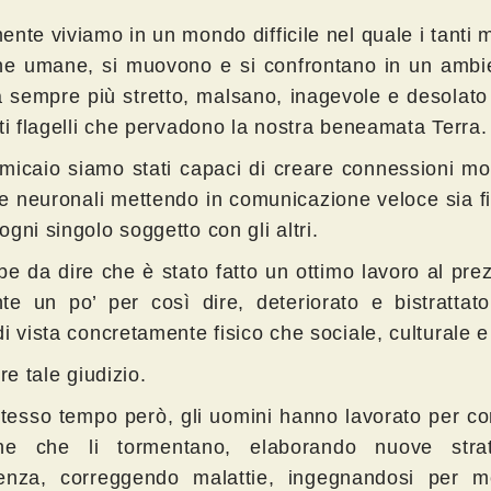
nte viviamo in un mondo difficile nel quale i tanti mi
he umane, si muovono e si confrontano in un ambi
a sempre più stretto, malsano, inagevole e desolat
ti flagelli che pervadono la nostra beneamata Terra.
rmicaio siamo stati capaci di creare connessioni mol
le neuronali mettendo in comunicazione veloce sia f
gni singolo soggetto con gli altri.
be da dire che è stato fatto un ottimo lavoro al pre
te un po’ per così dire, deteriorato e bistrattato
i vista concretamente fisico che sociale, culturale e
ore tale giudizio.
stesso tempo però, gli uomini hanno lavorato per c
ne che li tormentano, elaborando nuove strat
enza, correggendo malattie, ingegnandosi per m