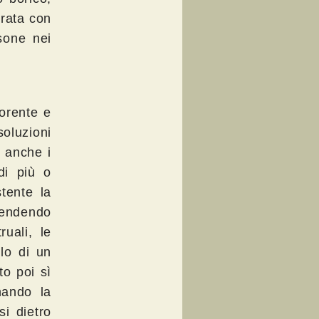
trata con
isone nei
iorente e
luzioni
 anche i
di più o
tente la
rendendo
ruali, le
olo di un
to poi sì
nando la
si dietro