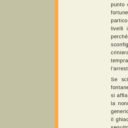
punto c
fortun
partic
livell
perch
sconfi
crinier
tempr
l’arres
Se sci
fontan
si affi
la non
generic
il ghi
seguit