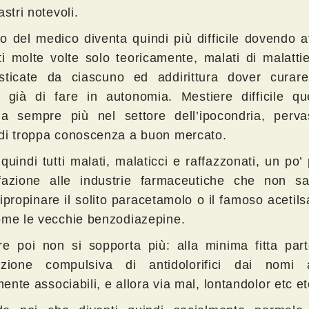
astri notevoli.
ro del medico diventa quindi più difficile dovendo a
ti molte volte solo teoricamente, malati di malatt
sticate da ciascuno ed addirittura dover curar
o già di fare in autonomia. Mestiere difficile qu
na sempre più nel settore dell’ipocondria, perv
di troppa conoscenza a buon mercato.
uindi tutti malati, malaticci e raffazzonati, un po’
fazione alle industrie farmaceutiche che non s
propinare il solito paracetamolo o il famoso acetilsa
ome le vecchie benzodiazepine.
ore poi non si sopporta più: alla minima fitta par
nzione compulsiva di antidolorifici dai nomi 
lmente associabili, e allora via mal, lontandolor etc et