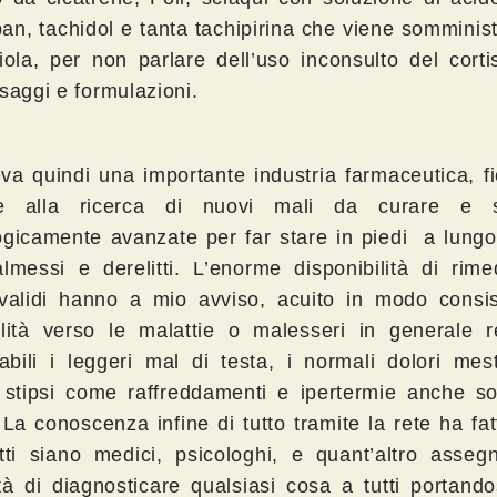
an, tachidol e tanta tachipirina che viene somminis
riola, per non parlare dell’uso inconsulto del cort
saggi e formulazioni.
va quindi una importante industria farmaceutica, f
e alla ricerca di nuovi mali da curare e so
ogicamente avanzate per far stare in piedi a lungo
lmessi e derelitti. L’enorme disponibilità di rime
alidi hanno a mio avviso, acuito in modo consis
ilità verso le malattie o malesseri in generale 
rabili i leggeri mal di testa, i normali dolori mest
ili stipsi come raffreddamenti e ipertermie anche s
La conoscenza infine di tutto tramite la rete ha fat
tti siano medici, psicologhi, e quant’altro asseg
tà di diagnosticare qualsiasi cosa a tutti portando