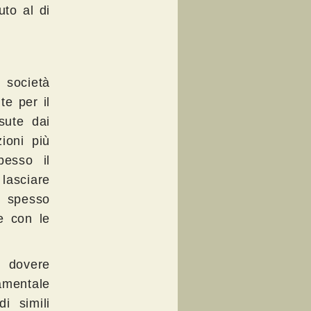
to al di
e società
te per il
sute dai
zioni più
spesso il
 lasciare
e spesso
e con le
 dovere
amentale
i simili