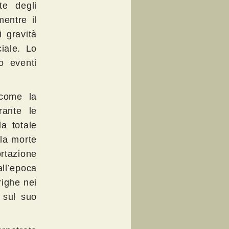
te degli
entre il
 gravità
iale. Lo
o eventi
 come la
rante le
a totale
 la morte
rtazione
ll’epoca
ighe nei
 sul suo