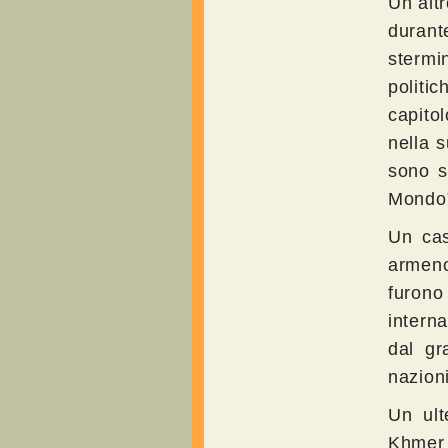
Un altr
durant
stermi
politi
capitol
nella 
sono s
Mondo”
Un cas
armeno
furono
intern
dal gr
nazioni
Un ult
Khmer R