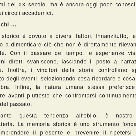
imi del XX secolo, ma è ancora oggi poco conosciu
ei circoli accademici.
schi …
 storico è dovuto a diversi fattori. Innanzitutto, l
o a dimenticare ciò che non è direttamente rilevan
te. Con il passare del tempo, le esperienze vis
oni diretti svaniscono, lasciando il posto a narra
te. Inoltre, i vincitori della storia controllano 
to degli eventi, selezionando cosa ricordare e cosa
mbra. Infine, la natura umana stessa preferisc
re avanti piuttosto che confrontarsi continuament
del passato.
tante questa tendenza all’oblio, è nostro
terla. La memoria storica è uno strumento fond
mprendere il presente e prevenire il ripetersi d