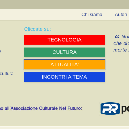
Chi siamo
Autori
Cliccate su:
Non
TECNOLOGIA
che di
morte i
CULTURA
ATTUALITA'
cultura
INCONTRI A TEMA