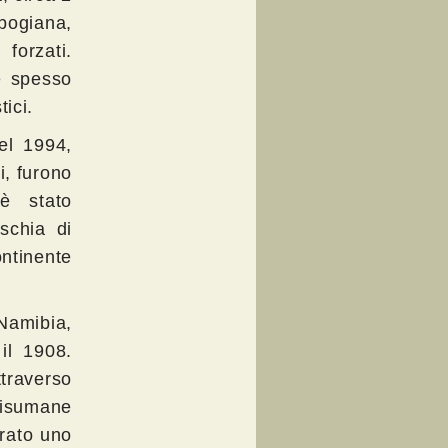
bogiana,
forzati.
è spesso
ici.
el 1994,
i, furono
è stato
schia di
ontinente
Namibia,
il 1908.
traverso
disumane
rato uno