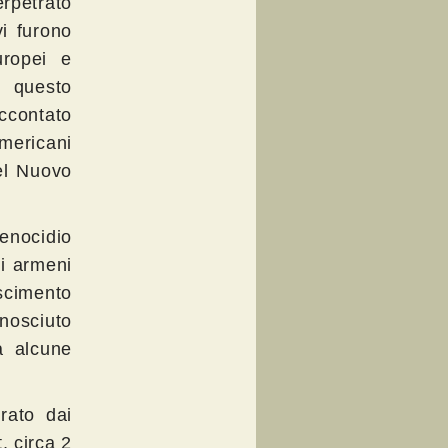
erpetrato
vi furono
uropei e
e questo
accontato
americani
el Nuovo
enocidio
di armeni
scimento
nosciuto
a alcune
rato dai
, circa 2