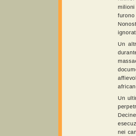
milion
furono
Nonost
ignora
Un alt
durante
massa
docume
affiev
african
Un ult
perpet
Decine
esecuz
nei ca