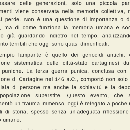
ssare delle generazioni, solo una piccola par
menti viene conservata nella memoria collettiva, m
si perde. Non è una questione di importanza o di
, ma di come funziona la memoria umana e soc
o già guardando indietro nel tempo, analizzand
anto terribili che oggi sono quasi dimenticati.
mpio lampante è quello dei genocidi antichi,
zione sistematica delle città-stato cartaginesi du
 puniche. La terza guerra punica, conclusa con l
zione di Cartagine nel 146 a.C., comportò non solo
liaia di persone ma anche la schiavitù e la depo
popolazione superstite. Questo evento, che a
sentò un trauma immenso, oggi è relegato a poche r
i di storia, spesso senza un’adeguata riflessione
o umano.