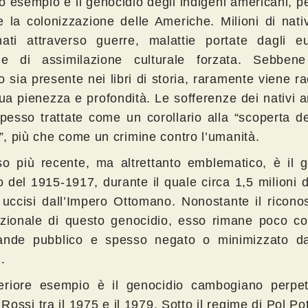
o esempio è il genocidio degli indigeni americani, p
e la colonizzazione delle Americhe. Milioni di nati
nati attraverso guerre, malattie portate dagli e
che di assimilazione culturale forzata. Sebben
o sia presente nei libri di storia, raramente viene r
sua pienezza e profondità. Le sofferenze dei nativi 
pesso trattate come un corollario alla “scoperta d
, più che come un crimine contro l’umanità.
o più recente, ma altrettanto emblematico, è il g
 del 1915-1917, durante il quale circa 1,5 milioni 
 uccisi dall’Impero Ottomano. Nonostante il ricono
azionale di questo genocidio, esso rimane poco co
ande pubblico e spesso negato o minimizzato d
.
eriore esempio è il genocidio cambogiano perpet
ossi tra il 1975 e il 1979. Sotto il regime di Pol Pot