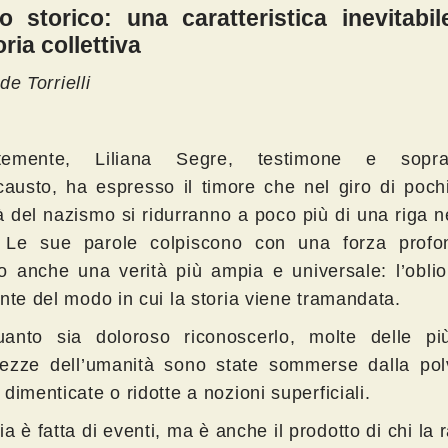
io storico: una caratteristica inevitabil
ia collettiva
de Torrielli
temente, Liliana Segre, testimone e soprav
ocausto, ha espresso il timore che nel giro di poch
à del nazismo si ridurranno a poco più di una riga nei
. Le sue parole colpiscono con una forza prof
o anche una verità più ampia e universale: l’oblio
nte del modo in cui la storia viene tramandata.
anto sia doloroso riconoscerlo, molte delle pi
ezze dell’umanità sono state sommerse dalla pol
dimenticate o ridotte a nozioni superficiali.
ia è fatta di eventi, ma è anche il prodotto di chi la 