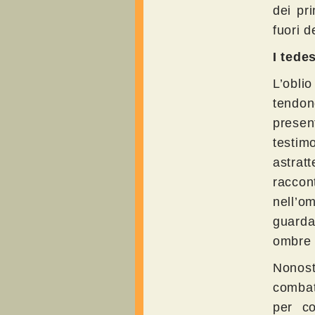
dei pr
fuori d
I tede
L’oblio
tendon
presen
testim
astrat
raccon
nell’o
guarda
ombre 
Nonos
combat
per co