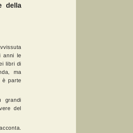
e della
vissuta
i anni le
 libri di
onda, ma
 è parte
ù grandi
vere del
racconta.