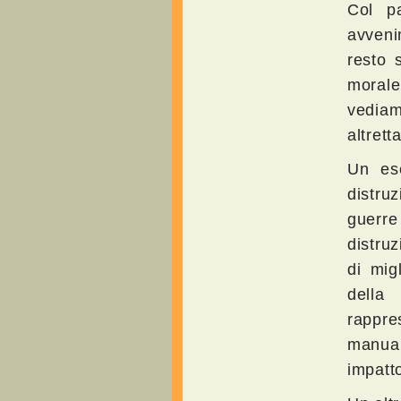
Col pa
avveni
resto 
morale
vediam
altrett
Un ese
distru
guerre
distru
di mig
della 
rappre
manual
impatt