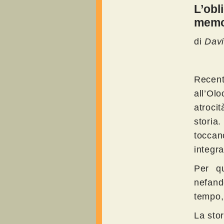
L’obl
memor
di
Davi
Recen
all’Ol
atrocit
storia
toccan
integra
Per qu
nefand
tempo, 
La stor