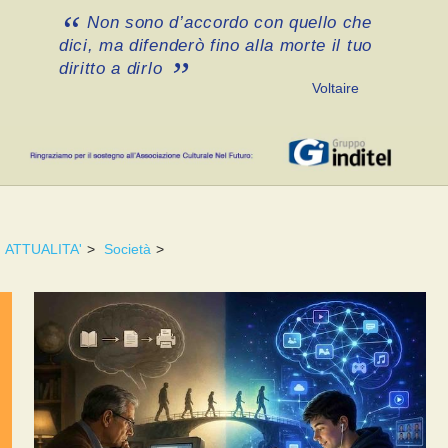
Non sono d’accordo con quello che
dici, ma difenderò fino alla morte il tuo
diritto a dirlo
Voltaire
ATTUALITA'
>
Società
>