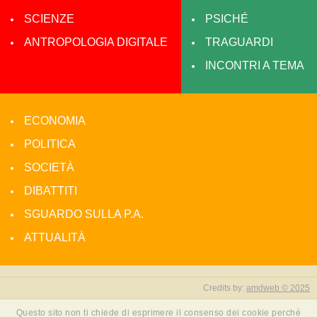
SCIENZE
PSICHÉ
ANTROPOLOGIA DIGITALE
TRAGUARDI
INCONTRI A TEMA
ECONOMIA
POLITICA
SOCIETÀ
DIBATTITI
SGUARDO SULLA P.A.
ATTUALITÀ
Credits by:
amdweb © 2025
Questo sito non ti chiede di esprimere il consenso dei cookie perché