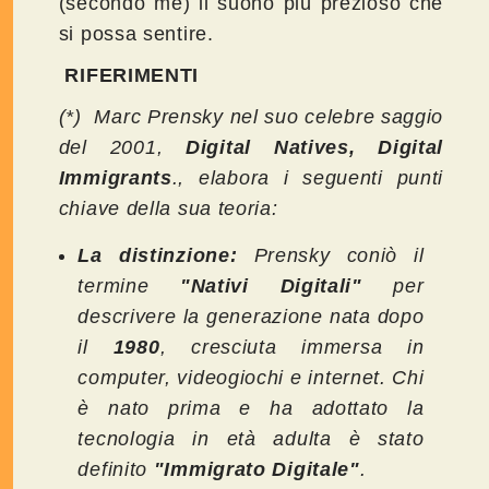
(secondo me) il suono più prezioso che
si possa sentire.
RIFERIMENTI
(*) Marc Prensky nel suo celebre saggio
del 2001,
Digital Natives, Digital
Immigrants
., elabora i seguenti punti
chiave della sua teoria:
La distinzione:
Prensky coniò il
termine
"Nativi Digitali"
per
descrivere la generazione nata dopo
il
1980
, cresciuta immersa in
computer, videogiochi e internet. Chi
è nato prima e ha adottato la
tecnologia in età adulta è stato
definito
"Immigrato Digitale"
.