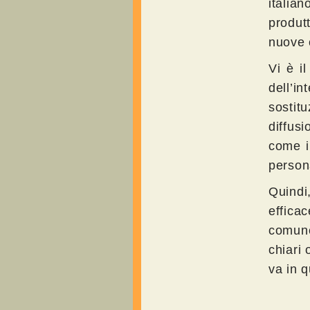
italia
produt
nuove c
Vi è il
dell’in
sostit
diffus
come i 
person
Quindi
efficac
comune
chiari 
va in q