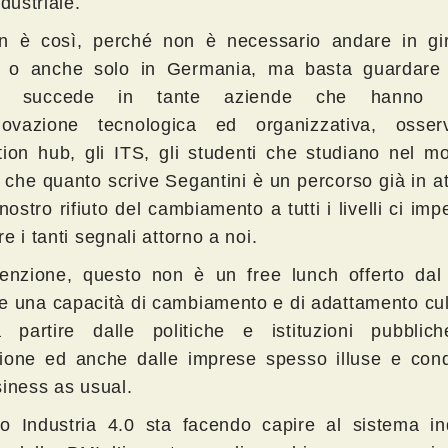
ndustriale.
 è così, perché non è necessario andare in gir
o anche solo in Germania, ma basta guardare i
o succede in tante aziende che hanno in
nnovazione tecnologica ed organizzativa, osser
tion hub, gli ITS, gli studenti che studiano nel m
 che quanto scrive Segantini è un percorso già in a
 nostro rifiuto del cambiamento a tutti i livelli ci imp
e i tanti segnali attorno a noi.
enzione, questo non è un free lunch offerto dal d
e una capacità di cambiamento e di adattamento cul
a partire dalle politiche e istituzioni pubblich
ione ed anche dalle imprese spesso illuse e cond
siness as usual.
no Industria 4.0 sta facendo capire al sistema ind