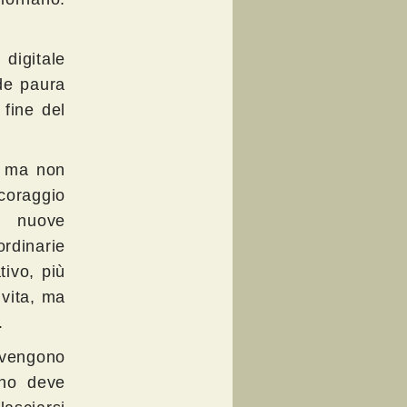
digitale
nde paura
a fine del
, ma non
coraggio
o nuove
rdinarie
tivo, più
 vita, ma
.
divengono
uno deve