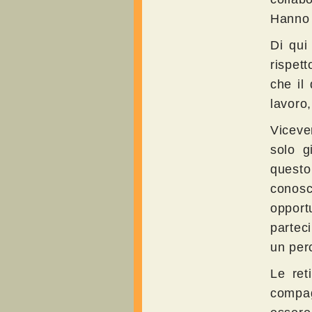
Hanno 
Di qui
rispet
che il 
lavoro,
Viceve
solo g
quest
conosc
opport
parteci
un perc
Le ret
compag