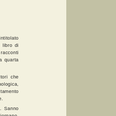
ntitolato
 libro di
 racconti
la quarta
tori che
ologica,
mutamento
e.
i. Sanno
giornano.