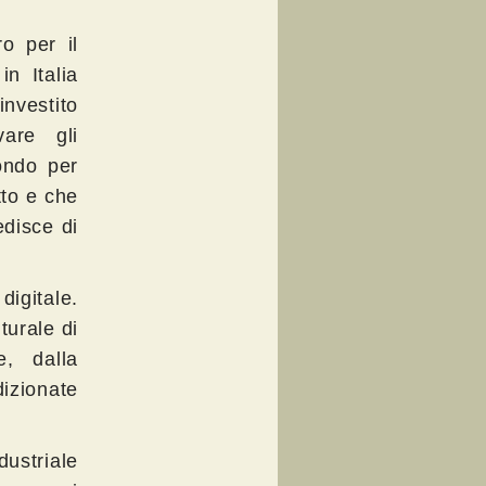
o per il
n Italia
vestito
vare gli
ondo per
tto e che
edisce di
igitale.
turale di
e, dalla
izionate
ustriale