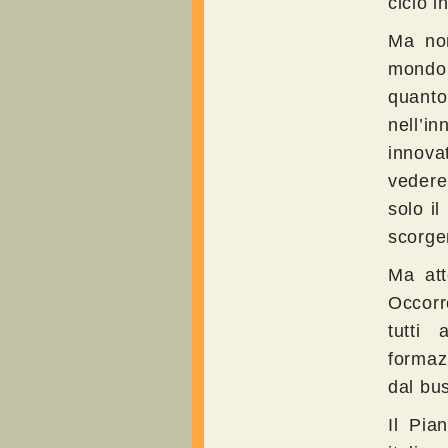
ciclo i
Ma non
mondo 
quant
nell’i
innova
vedere
solo il
scorger
Ma att
Occorr
tutti 
formaz
dal bu
Il Pia