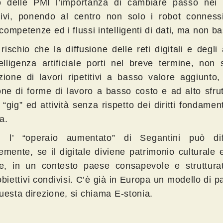
no delle PMI l’importanza di cambiare passo nei 
tivi, ponendo al centro non solo i robot conness
ompetenze ed i flussi intelligenti di dati, ma non ba
 rischio che la diffusione delle reti digitali e degli 
telligenza artificiale porti nel breve termine, non 
uzione di lavori ripetitivi a basso valore aggiunto
ione di forme di lavoro a basso costo e ad alto sfr
“gig” ed attività senza rispetto dei diritti fondament
a.
, l’ “operaio aumentato” di Segantini può dif
emente, se il digitale diviene patrimonio culturale 
, in un contesto paese consapevole e struttura
obiettivi condivisi. C’è già in Europa un modello di 
uesta direzione, si chiama E-stonia.