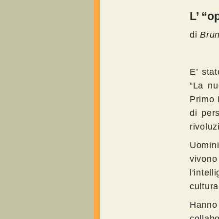
L’ “o
di
Brun
E’ sta
“La nu
Primo L
di per
rivoluz
Uomini
vivono
l'inte
cultur
Hanno 
collab