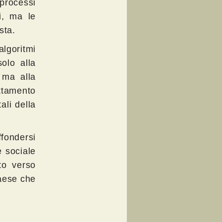
processi
i, ma le
sta.
algoritmi
solo alla
, ma alla
uttamento
ali della
fondersi
e sociale
to verso
paese che