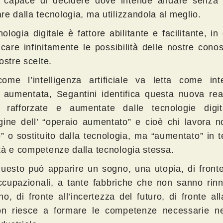
 capace di decidere dove intende andare senza l
re dalla tecnologia, ma utilizzandola al meglio.
ologia digitale è fattore abilitante e facilitante, in
licare infinitamente le possibilità delle nostre con
ostre scelte.
ome l’intelligenza artificiale va letta come inte
aumentata, Segantini identifica questa nuova real
tà rafforzate e aumentate dalle tecnologie digit
gine dell’ “operaio aumentato” e cioè chi lavora n
o” o sostituito dalla tecnologia, ma “aumentato” in t
tà e competenze dalla tecnologia stessa.
questo può apparire un sogno, una utopia, di front
occupazionali, a tante fabbriche che non sanno rin
o, di fronte all’incertezza del futuro, di fronte al
n riesce a formare le competenze necessarie n