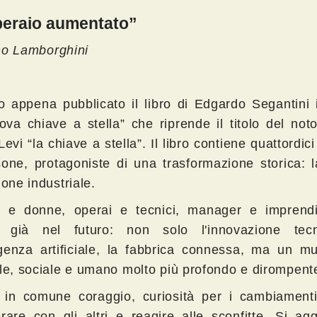
peraio aumentato”
o Lamborghini
to appena pubblicato il libro di Edgardo Segantini i
ova chiave a stella” che riprende il titolo del noto
evi “la chiave a stella”. Il libro contiene quattordici
sone, protagoniste di una trasformazione storica: 
ione industriale.
 e donne, operai e tecnici, manager e imprendi
 già nel futuro: non solo l'innovazione tecn
lligenza artificiale, la fabbrica connessa, ma un 
ale, sociale e umano molto più profondo e dirompent
in comune coraggio, curiosità per i cambiament
orare con gli altri e reagire alle sconfitte. Si ag