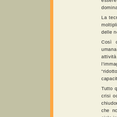
essere
domina
La tecn
moltip
delle n
Così c
umana 
attivi
l’imma
“ridott
capaci
Tutto 
crisi 
chiudon
che no