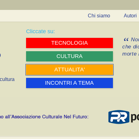
Chi siamo
Autori
Cliccate su:
Non
TECNOLOGIA
che di
morte i
CULTURA
ATTUALITA'
cultura
INCONTRI A TEMA