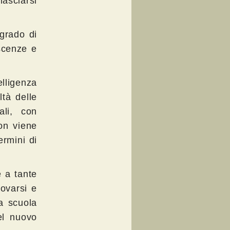
asciarsi
 grado di
oscenze e
lligenza
tà delle
ali, con
on viene
ermini di
e a tante
novarsi e
la scuola
el nuovo