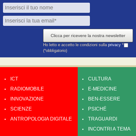
Clicca per ricevere la nostra newsletter
Ho letto e accetto le condizioni sulla
privacy
*
(*obbligatorio)
ICT
CULTURA
RADIOMOBILE
E-MEDICINE
INNOVAZIONE
BEN-ESSERE
SCIENZE
PSICHÉ
ANTROPOLOGIA DIGITALE
TRAGUARDI
INCONTRI A TEMA