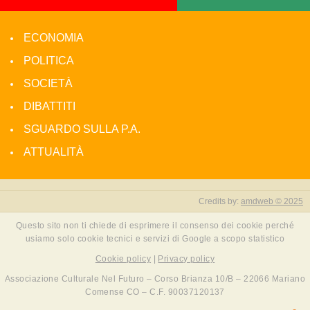
ECONOMIA
POLITICA
SOCIETÀ
DIBATTITI
SGUARDO SULLA P.A.
ATTUALITÀ
Credits by:
amdweb © 2025
Questo sito non ti chiede di esprimere il consenso dei cookie perché
usiamo solo cookie tecnici e servizi di Google a scopo statistico
Cookie policy
|
Privacy policy
Associazione Culturale Nel Futuro – Corso Brianza 10/B – 22066 Mariano
Comense CO – C.F. 90037120137