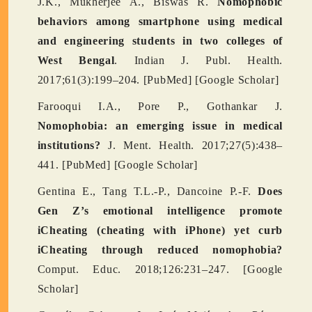
J.K., Mukherjee A., Biswas R.
Nomophobic
behaviors among smartphone using medical
and engineering students in two colleges of
West Bengal
. Indian J. Publ. Health.
2017;61(3):199–204. [PubMed] [Google Scholar]
Farooqui I.A., Pore P., Gothankar J.
Nomophobia: an emerging issue in medical
institutions?
J. Ment. Health. 2017;27(5):438–
441. [PubMed] [Google Scholar]
Gentina E., Tang T.L.-P., Dancoine P.-F.
Does
Gen Z’s emotional intelligence promote
iCheating (cheating with iPhone) yet curb
iCheating through reduced nomophobia?
Comput. Educ. 2018;126:231–247. [Google
Scholar]