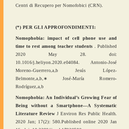
Centri di Recupero per Nomofobici (CRN).
(*) PER GLI APPROFONDIMENTI:
Nomophobia: impact of cell phone use and
time to rest among teacher students
. Published
2020 May 28. doi:
10.1016/j.heliyon.2020.e04084. Antonio-José
Moreno-Guerrero,a,b Jesús López-
Belmonte,a,b,
∗
José-María Romero-
Rodríguez,a,b
Nomophobia: An Individual’s Growing Fear of
Being without a Smartphone—A Systematic
Literature Review
J Environ Res Public Health.
2020 Jan; 17(2): 580.Published online 2020 Jan