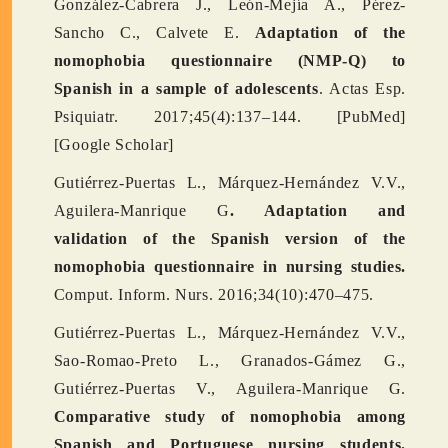
González-Cabrera J., León-Mejía A., Pérez-
Sancho C., Calvete E.
Adaptation of the
nomophobia questionnaire (NMP-Q) to
Spanish in a sample of adolescents
. Actas Esp.
Psiquiatr. 2017;45(4):137–144. [PubMed]
[Google Scholar]
Gutiérrez-Puertas L., Márquez-Hernández V.V.,
Aguilera-Manrique G
. Adaptation and
validation of the Spanish version of the
nomophobia questionnaire in nursing studies.
Comput. Inform. Nurs. 2016;34(10):470–475.
Gutiérrez-Puertas L., Márquez-Hernández V.V.,
Sao-Romao-Preto L., Granados-Gámez G.,
Gutiérrez-Puertas V., Aguilera-Manrique G.
Comparative study of nomophobia among
Spanish and Portuguese nursing students.