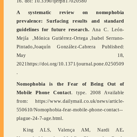
16. doi: 10.3390/ijerph17020580
A systematic review on nomophobia
prevalence: Surfacing results and standard
guidelines for future research.
Ana C. León-
Mejía ,Mónica Gutiérrez-Ortega ,Isabel Serrano-
Pintado,Joaquín González-Cabrera Published:
May 18,
2021https://doi.org/10.1371/journal.pone.0250509
.
Nomophobia is the Fear of Being Out of
Mobile Phone Contact
. type. 2008 Available
from: https://www.dailymail.co.uk/news/article-
550610/Nomophobia-fear-mobile-phone-contact--
plague-24-7-age.html.
King ALS, Valença AM, Nardi AE
.