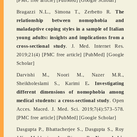
[PMC free article] [PubMed] [Google Scholar]
Bragazzi N.L., Simona T., Zerbetto R.
The
relationship between nomophobia and
maladaptive coping styles in a sample of Italian
young adults: insights and implications from a
cross-sectional study
. J. Med. Internet Res.
2019;21(4) [PMC free article] [PubMed] [Google
Scholar]
Darvishi M., Noori M., Nazer M.R.,
Sheikholeslami S., Karimi E
. Investigating
different dimensions of nomophobia among
medical students: a cross-sectional study
. Open
Acces. Maced. J. Med. Sci. 2019;7(4):573–578.
[PMC free article] [PubMed] [Google Scholar]
Dasgupta P., Bhattacherjee S., Dasgupta S., Roy