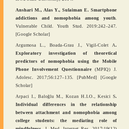
Anshari M., Alas Y., Sulaiman E. Smartphone
addictions and nomophobia among youth
.
Vulnerable Child. Youth Stud. 2019:242–247.
[Google Scholar]
Argumosa L., Boada-Grau J., Vigil-Colet A
.
Exploratory investigation of theoretical
predictors of nomophobia using the Mobile
Phone Involvement Questionnaire
(MPIQ) J.
Adolesc. 2017;56:127–135. [PubMed] [Google
Scholar]
Arpaci I., Baloğlu M., Kozan H.I.O., Kesici S
.
Individual differences in the relationship
between attachment and nomophobia among
college students: the mediating role of
mindfulness
. J. Med. Internet Res. 2017;19(12)