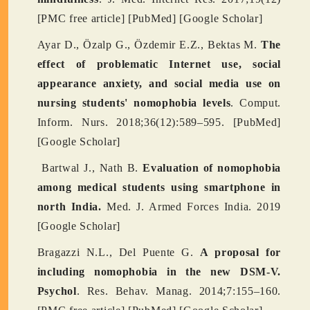
[PMC free article] [PubMed] [Google Scholar]
Ayar D., Özalp G., Özdemir E.Z., Bektas M.
The
effect of problematic Internet use, social
appearance anxiety, and social media use on
nursing students' nomophobia levels
. Comput.
Inform. Nurs. 2018;36(12):589–595. [PubMed]
[Google Scholar]
Bartwal J., Nath B.
Evaluation of nomophobia
among medical students using smartphone in
north India.
Med. J. Armed Forces India. 2019
[Google Scholar]
Bragazzi N.L., Del Puente G.
A proposal for
including nomophobia in the new DSM-V.
Psychol
. Res. Behav. Manag. 2014;7:155–160.