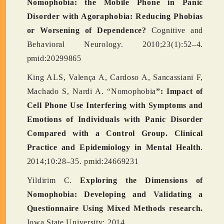
Nomophobia: the Mobile Phone in Panic
Disorder with Agoraphobia: Reducing Phobias
or Worsening of Dependence?
Cognitive and
Behavioral Neurology. 2010;23(1):52–4.
pmid:20299865
King ALS, Valença A, Cardoso A, Sancassiani F,
Machado S, Nardi A. “Nomophobia
”: Impact of
Cell Phone Use Interfering with Symptoms and
Emotions of Individuals with Panic Disorder
Compared with a Control Group. Clinical
Practice and Epidemiology in Mental Health
.
2014;10:28–35. pmid:24669231
Yildirim C.
Exploring the Dimensions of
Nomophobia: Developing and Validating a
Questionnaire Using Mixed Methods research.
Iowa State University; 2014.