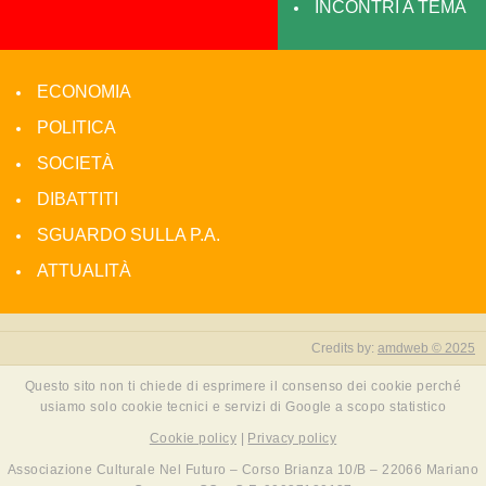
INCONTRI A TEMA
ECONOMIA
POLITICA
SOCIETÀ
DIBATTITI
SGUARDO SULLA P.A.
ATTUALITÀ
Credits by:
amdweb © 2025
Questo sito non ti chiede di esprimere il consenso dei cookie perché
usiamo solo cookie tecnici e servizi di Google a scopo statistico
Cookie policy
|
Privacy policy
Associazione Culturale Nel Futuro – Corso Brianza 10/B – 22066 Mariano