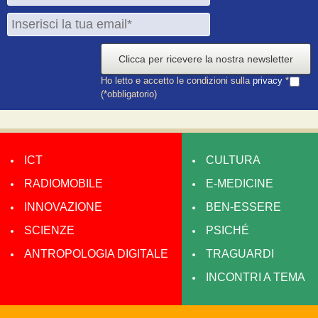
Clicca per ricevere la nostra newsletter
Ho letto e accetto le condizioni sulla
privacy
*
(*obbligatorio)
ICT
CULTURA
RADIOMOBILE
E-MEDICINE
INNOVAZIONE
BEN-ESSERE
SCIENZE
PSICHÉ
ANTROPOLOGIA DIGITALE
TRAGUARDI
INCONTRI A TEMA