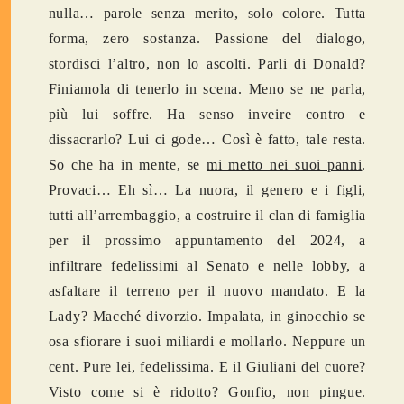
nulla… parole senza merito, solo colore. Tutta
forma, zero sostanza. Passione del dialogo,
stordisci l’altro, non lo ascolti. Parli di Donald?
Finiamola di tenerlo in scena. Meno se ne parla,
più lui soffre. Ha senso inveire contro e
dissacrarlo? Lui ci gode… Così è fatto, tale resta.
So che ha in mente, se
mi metto nei suoi panni
.
Provaci… Eh sì… La nuora, il genero e i figli,
tutti all’arrembaggio, a costruire il clan di famiglia
per il prossimo appuntamento del 2024, a
infiltrare fedelissimi al Senato e nelle lobby, a
asfaltare il terreno per il nuovo mandato. E la
Lady? Macché divorzio. Impalata, in ginocchio se
osa sfiorare i suoi miliardi e mollarlo. Neppure un
cent. Pure lei, fedelissima. E il Giuliani del cuore?
Visto come si è ridotto? Gonfio, non pingue.