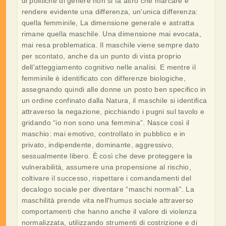
di politiche di genere non si fa altro che marcare e
rendere evidente una differenza, un'unica differenza:
quella femminile, La dimensione generale e astratta
rimane quella maschile. Una dimensione mai evocata,
mai resa problematica. Il maschile viene sempre dato
per scontato, anche da un punto di vista proprio
dell'atteggiamento cognitivo nelle analisi. E mentre il
femminile è identificato con differenze biologiche,
assegnando quindi alle donne un posto ben specifico in
un ordine confinato dalla Natura, il maschile si identifica
attraverso la negazione, picchiando i pugni sul tavolo e
gridando “io non sono una femmina”. Nasce così il
maschio: mai emotivo, controllato in pubblico e in
privato, indipendente, dominante, aggressivo,
sessualmente libero. È così che deve proteggere la
vulnerabilità, assumere una propensione al rischio,
coltivare il successo, rispettare i comandamenti del
decalogo sociale per diventare “maschi normali”. La
maschilità prende vita nell'humus sociale attraverso
comportamenti che hanno anche il valore di violenza
normalizzata, utilizzando strumenti di costrizione e di