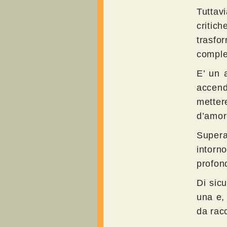
Tuttav
critic
trasfo
comple
E’ un 
accend
metter
d’amor
Supera
intorn
profon
Di sic
una e,
da rac