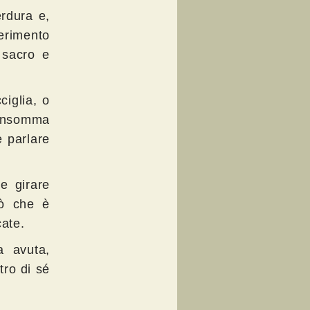
erdura e,
erimento
 sacro e
ciglia, o
 insomma
 parlare
le girare
iò che è
ate.
ha avuta,
tro di sé