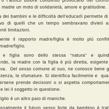
a o l’antico dolore condiviso provocano nei confro
a madre un moto di solidarietà, amore e gratitudine.
 dei bambini e le difficoltà dell’educarli permette di
ivo di quelli che un tempo sembravano divieti a
nti limitazioni.
ente il rapporto madre/figlia è molto più conflit
madre/figlio.
 e figlia sono dello stessa “natura” e quind
ando, la madre con la figlia è più diretta, esigen
tiva. Del sesso comune al suo, ne conosce bene gl
istenza, le sfumature. Si identifica facilmente e qu
ersene prende decisioni o si aspetta comportame
e lei il soggetto in questione.
figlio è un altro paio di maniche.
ssalmente il futuro sesso forte da bambino è trat