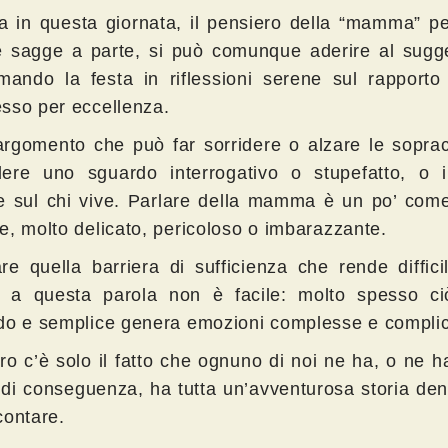
ia in questa giornata, il pensiero della “mamma” p
he sagge a parte, si può comunque aderire al sugg
rmando la festa in riflessioni serene sul rapporto
sso per eccellenza.
argomento che può far sorridere o alzare le soprac
ere uno sguardo interrogativo o stupefatto, o
e sul chi vive. Parlare della mamma è un po’ come
e, molto delicato, pericoloso o imbarazzante.
re quella barriera di sufficienza che rende diffici
o a questa parola non è facile: molto spesso c
do e semplice genera emozioni complesse e complic
uro c’è solo il fatto che ognuno di noi ne ha, o ne 
 di conseguenza, ha tutta un’avventurosa storia den
contare.