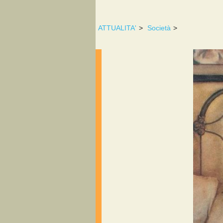
ATTUALITA'
>
Società
>