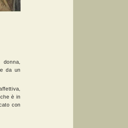
 donna,
te da un
fettiva,
 che è in
cato con