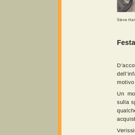
Steve Han
Fest
D’acc
dell’i
motivo
Un mod
sulla 
qualch
acquist
Veriss