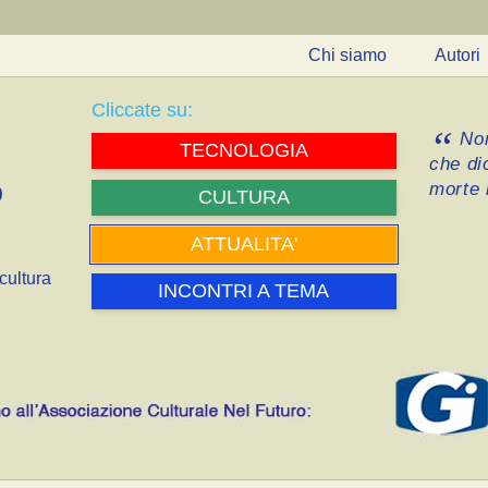
Chi siamo
Autori
Cliccate su:
Non
TECNOLOGIA
che di
morte i
CULTURA
ATTUALITA'
cultura
INCONTRI A TEMA