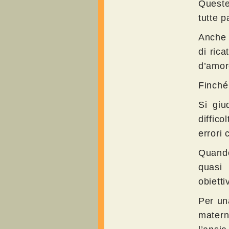
Queste
tutte 
Anche q
di ric
d’amor
Finché 
Si giu
diffico
errori
Quando
quasi
obietti
Per un
matern