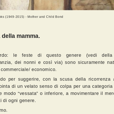
ks (1949-2015) - Mother and Child Bond
a della mamma.
ordo: le feste di questo genere (vedi della
nfanzia, dei nonni e così via) sono sicuramente na
 commerciale/ economico.
o per suggerire, con la scusa della ricorrenza af
spinta di un velato senso di colpa per una categoria
e modo “vessata” o inferiore, a movimentare il mer
i di ogni genere.
imo.