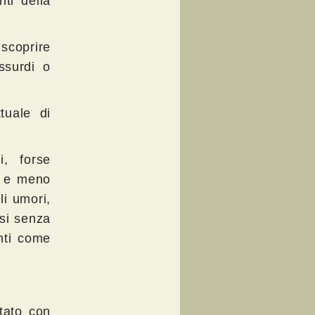
nti della
 scoprire
ssurdi o
tuale di
i, forse
te e meno
i umori,
asi senza
nti come
tato con