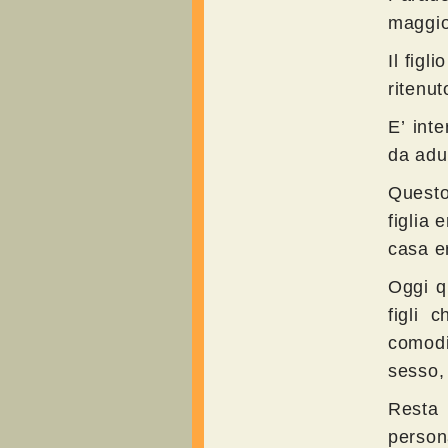
maggio
Il fig
ritenut
E’ int
da adul
Questo
figlia 
casa e
Oggi q
figli 
comod
sesso,
Resta 
person