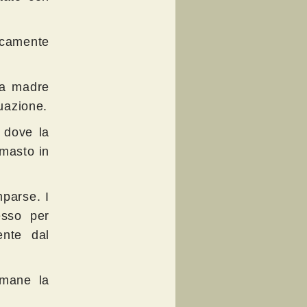
vicamente
la madre
tuazione.
 dove la
imasto in
mparse. I
esso per
ente dal
imane la