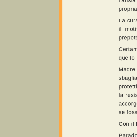
l’ansi
propri
La cura
il mot
prepote
Certam
quello 
Madre
sbagli
protet
la res
accorg
se foss
Con il 
Parado