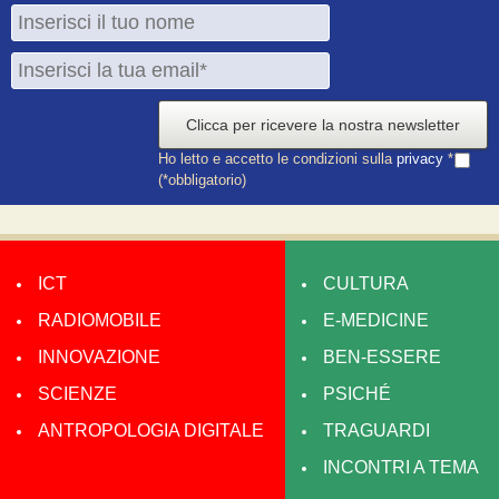
Clicca per ricevere la nostra newsletter
Ho letto e accetto le condizioni sulla
privacy
*
(*obbligatorio)
ICT
CULTURA
RADIOMOBILE
E-MEDICINE
INNOVAZIONE
BEN-ESSERE
SCIENZE
PSICHÉ
ANTROPOLOGIA DIGITALE
TRAGUARDI
INCONTRI A TEMA