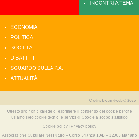
INCONTRI A TEMA
ECONOMIA
POLITICA
SOCIETÀ
DIBATTITI
SGUARDO SULLA P.A.
ATTUALITÀ
Credits by:
amdweb © 2025
Questo sito non ti chiede di esprimere il consenso dei cookie perché
usiamo solo cookie tecnici e servizi di Google a scopo statistico
Cookie policy
|
Privacy policy
Associazione Culturale Nel Futuro – Corso Brianza 10/B – 22066 Mariano