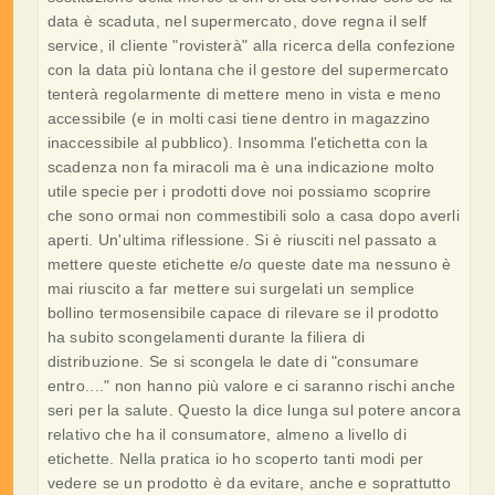
data è scaduta, nel supermercato, dove regna il self
service, il cliente "rovisterà" alla ricerca della confezione
con la data più lontana che il gestore del supermercato
tenterà regolarmente di mettere meno in vista e meno
accessibile (e in molti casi tiene dentro in magazzino
inaccessibile al pubblico). Insomma l'etichetta con la
scadenza non fa miracoli ma è una indicazione molto
utile specie per i prodotti dove noi possiamo scoprire
che sono ormai non commestibili solo a casa dopo averli
aperti. Un'ultima riflessione. Si è riusciti nel passato a
mettere queste etichette e/o queste date ma nessuno è
mai riuscito a far mettere sui surgelati un semplice
bollino termosensibile capace di rilevare se il prodotto
ha subito scongelamenti durante la filiera di
distribuzione. Se si scongela le date di "consumare
entro...." non hanno più valore e ci saranno rischi anche
seri per la salute. Questo la dice lunga sul potere ancora
relativo che ha il consumatore, almeno a livello di
etichette. Nella pratica io ho scoperto tanti modi per
vedere se un prodotto è da evitare, anche e soprattutto