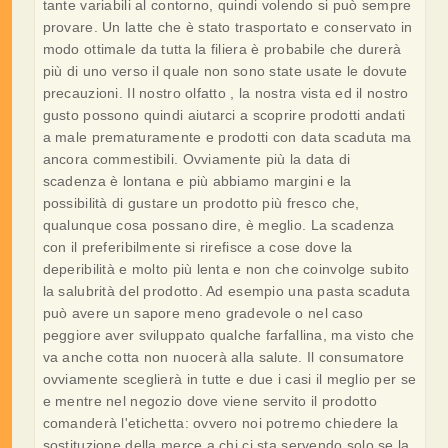
tante variabili al contorno, quindi volendo si può sempre
provare. Un latte che è stato trasportato e conservato in
modo ottimale da tutta la filiera è probabile che durerà
più di uno verso il quale non sono state usate le dovute
precauzioni. Il nostro olfatto , la nostra vista ed il nostro
gusto possono quindi aiutarci a scoprire prodotti andati
a male prematuramente e prodotti con data scaduta ma
ancora commestibili. Ovviamente più la data di
scadenza è lontana e più abbiamo margini e la
possibilità di gustare un prodotto più fresco che,
qualunque cosa possano dire, è meglio. La scadenza
con il preferibilmente si rirefisce a cose dove la
deperibilità e molto più lenta e non che coinvolge subito
la salubrità del prodotto. Ad esempio una pasta scaduta
può avere un sapore meno gradevole o nel caso
peggiore aver sviluppato qualche farfallina, ma visto che
va anche cotta non nuocerà alla salute. Il consumatore
ovviamente sceglierà in tutte e due i casi il meglio per se
e mentre nel negozio dove viene servito il prodotto
comanderà l'etichetta: ovvero noi potremo chiedere la
sostituzione della merce a chi ci sta servendo solo se la