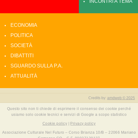
INCONTRI A TEMA
ECONOMIA
POLITICA
SOCIETÀ
DIBATTITI
SGUARDO SULLA P.A.
ATTUALITÀ
Credits by:
amdweb © 2025
Questo sito non ti chiede di esprimere il consenso dei cookie perché
usiamo solo cookie tecnici e servizi di Google a scopo statistico
Cookie policy
|
Privacy policy
Associazione Culturale Nel Futuro – Corso Brianza 10/B – 22066 Mariano