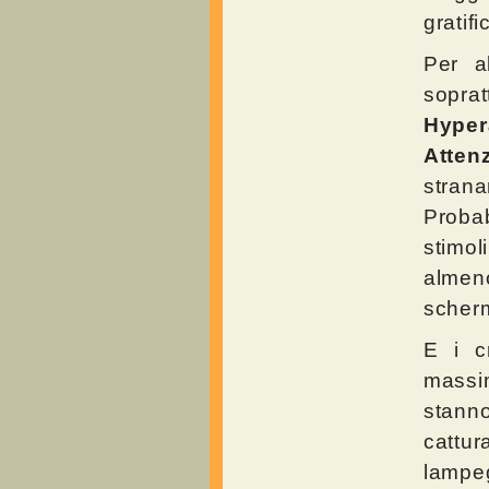
gratifi
Per a
sopra
Hyper
Atten
strana
Proba
stimo
almen
scherm
E i c
massim
stanno
cattur
lampe