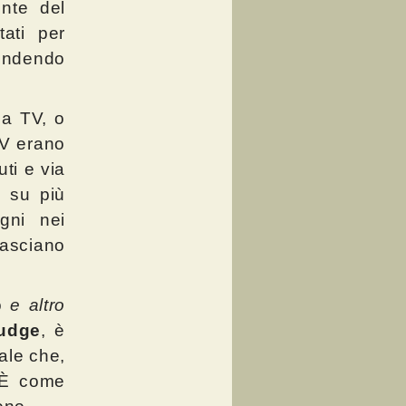
nte del
tati per
rendendo
la TV, o
 TV erano
ti e via
i su più
ogni nei
 lasciano
to
e altro
ludge
, è
iale che,
. È come