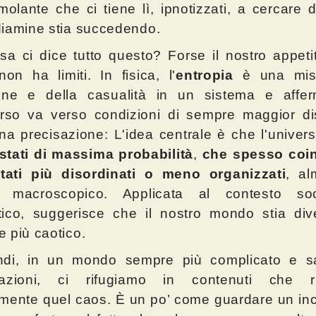
imolante che ci tiene lì, ipnotizzati, a cercare d
iamine stia succedendo.
a ci dice tutto questo? Forse il nostro appetit
on ha limiti. In fisica, l'
entropia
è una mis
dine e della casualità in un sistema e affe
erso va verso condizioni di sempre maggior di
a precisazione: L'idea centrale è che l'univer
stati di massima probabilità
,
che spesso coi
tati più disordinati o meno organizzati
, al
 macroscopico. Applicata al contesto so
tico, suggerisce che il nostro mondo stia di
 più caotico.
ndi, in un mondo sempre più complicato e sa
mazioni, ci rifugiamo in contenuti che rif
mente quel caos. È un po’ come guardare un in