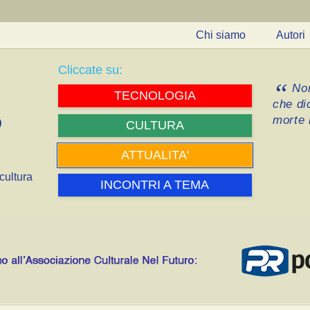
Chi siamo
Autori
Cliccate su:
Non
TECNOLOGIA
che di
morte i
CULTURA
ATTUALITA'
cultura
INCONTRI A TEMA