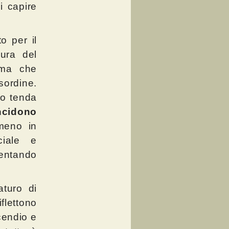
i capire
o per il
ura del
rma che
sordine.
so tenda
ncidono
meno in
ciale e
ventando
turo di
lettono
cendio e