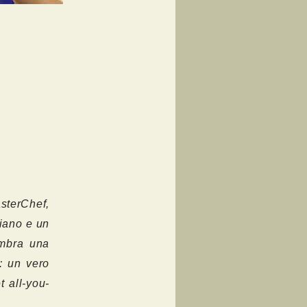
sterChef,
liano e un
embra una
": un vero
t all-you-