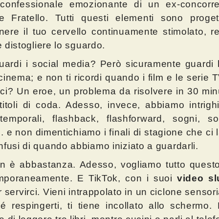
confessionale emozionante di un ex-concorre
 Fratello. Tutti questi elementi sono proget
ere il tuo cervello continuamente stimolato, 
le distogliere lo sguardo.
ardi i social media? Però sicuramente guardi 
 cinema; e non ti ricordi quando i film e le serie
ci? Un eroe, un problema da risolvere in 30 minu
titoli di coda. Adesso, invece, abbiamo intrigh
temporali, flashback, flashforward, sogni, s
.. e non dimentichiamo i finali di stagione che ci
nfusi di quando abbiamo iniziato a guardarli.
n è abbastanza. Adesso, vogliamo tutto ques
mporaneamente. E TikTok, con i suoi
video s
r servirci. Vieni intrappolato in un ciclone sensor
é respingerti, ti tiene incollato allo schermo