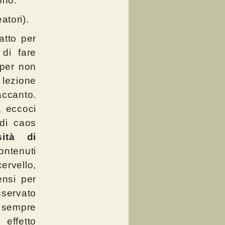
ono.
atori).
atto per
di fare
 per non
 lezione
accanto.
, eccoci
 di caos
sità di
ontenuti
ervello,
ensi per
sservato
 sempre
effetto