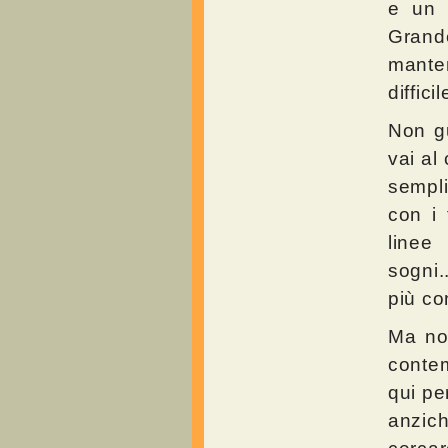
e un 
Grande
manten
diffici
Non gu
vai al
sempli
con i 
linee 
sogni.
più co
Ma no
conte
qui pe
anzich