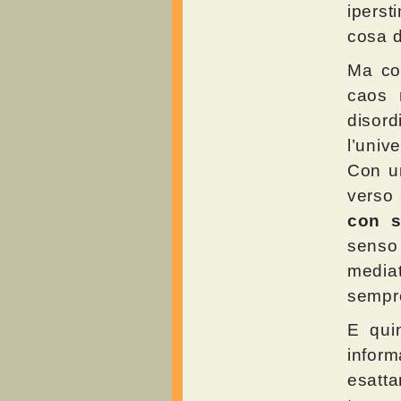
iperst
cosa d
Ma cos
caos n
disor
l’univ
Con un
verso
con s
senso
media
sempre
E qui
infor
esatta