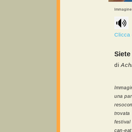
Immagine r
Clicca 
Siete
di
Ach
Immagi
una par
resocon
trovata
festiva
can-eat 