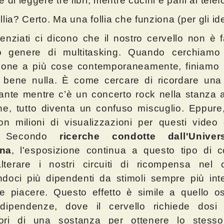
 di leggere tre libri, mentre cucini e parli al telef
llia? Certo. Ma una follia che funziona (per gli ide
ienziati ci dicono che il nostro cervello non è f
o genere di multitasking. Quando cerchiamo 
zione a più cose contemporaneamente, finiamo
 bene nulla. È come cercare di ricordare una
ante mentre c’è un concerto rock nella stanza 
ine, tutto diventa un confuso miscuglio. Eppure
on milioni di visualizzazioni per questi video
. Secondo
ricerche condotte dall'Univer
na
, l'esposizione continua a questo tipo di c
terare i nostri circuiti di ricompensa nel c
doci più dipendenti da stimoli sempre più int
e piacere. Questo effetto è simile a quello o
 dipendenze, dove il cervello richiede dosi
ori di una sostanza per ottenere lo stesso 