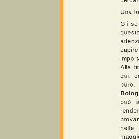
cercare
Una fo
Gli sc
quest
atten
capire
import
Alla f
qui, c
puro
Bolog
può al
renden
provar
nelle
maggi