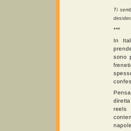
Ti semb
desider
***
In It
prend
sono p
frenet
spesso
confes
Pensa
dirett
reels
cont
napole