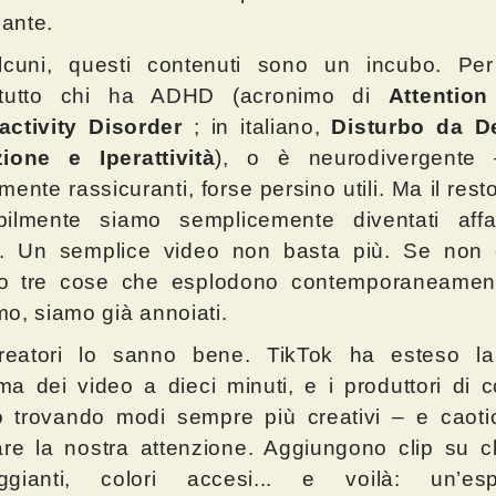
cante.
lcuni, questi contenuti sono un incubo. Per 
ttutto chi ha ADHD (acronimo di
Attention
activity Disorder
; in italiano,
Disturbo da De
zione e Iperattività
), o è neurodivergente
mente rassicuranti, forse persino utili. Ma il rest
bilmente siamo semplicemente diventati affa
li. Un semplice video non basta più. Se non 
o tre cose che esplodono contemporaneament
o, siamo già annoiati.
reatori lo sanno bene. TikTok ha esteso la
a dei video a dieci minuti, e i produttori di c
 trovando modi sempre più creativi – e caoti
are la nostra attenzione. Aggiungono clip su cli
ggianti, colori accesi... e voilà: un’esp