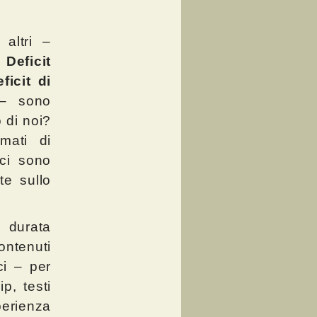
altri –
 Deficit
ficit di
 – sono
o di noi?
mati di
ci sono
e sullo
 durata
ontenuti
ci – per
p, testi
erienza