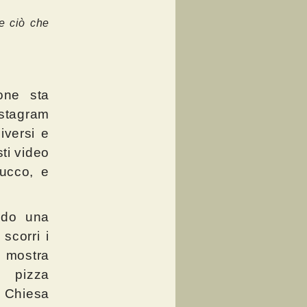
e ciò che
ione sta
stagram
iversi e
sti video
rucco, e
ndo una
scorri i
 mostra
 pizza
o Chiesa