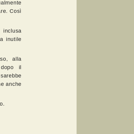
ualmente
are. Così
 inclusa
 inutile
so, alla
 dopo il
o sarebbe
ne anche
o.