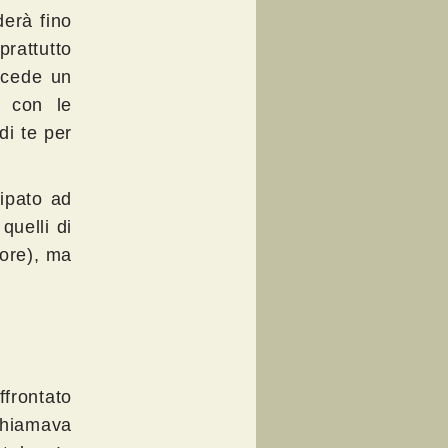
erà fino
rattutto
ncede un
a con le
di te per
cipato ad
quelli di
ore), ma
frontato
chiamava