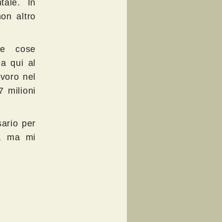
tale. In
on altro
le cose
a qui al
avoro nel
7 milioni
sario per
o, ma mi