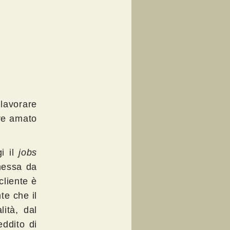
lavorare
pre amato
gi il
jobs
messa da
cliente è
te che il
lità, dal
eddito di