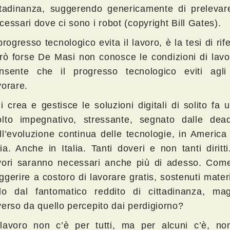
ttadinanza, suggerendo genericamente di prelevare
cessari dove ci sono i robot (copyright Bill Gates).
 progresso tecnologico evita il lavoro, è la tesi di rif
rò forse De Masi non conosce le condizioni di lavo
nsente che il progresso tecnologico eviti agli 
vorare.
i crea e gestisce le soluzioni digitali di solito fa 
lto impegnativo, stressante, segnato dalle dea
ll’evoluzione continua delle tecnologie, in Americ
ia. Anche in Italia. Tanti doveri e non tanti diritt
vori saranno necessari anche più di adesso. Come
ggerire a costoro di lavorare gratis, sostenuti mate
lo dal fantomatico reddito di cittadinanza, ma
verso da quello percepito dai perdigiorno?
 lavoro non c’è per tutti, ma per alcuni c’è, no