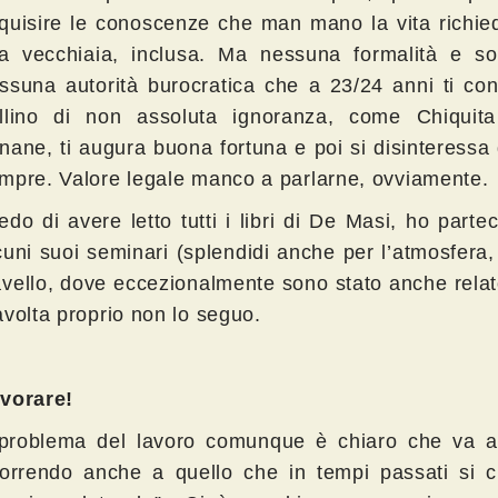
quisire le conoscenze che man mano la vita richied
la vecchiaia, inclusa. Ma nessuna formalità e sop
ssuna autorità burocratica che a 23/24 anni ti co
llino di non assoluta ignoranza, come Chiquit
nane, ti augura buona fortuna e poi si disinteressa 
mpre. Valore legale manco a parlarne, ovviamente.
edo di avere letto tutti i libri di De Masi, ho parte
cuni suoi seminari (splendidi anche per l’atmosfera, 
vello, dove eccezionalmente sono stato anche relat
avolta proprio non lo seguo.
vorare!
 problema del lavoro comunque è chiaro che va af
correndo anche a quello che in tempi passati si 