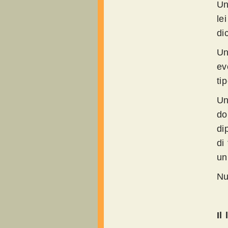
Un
le
di
Un
ev
ti
Un
do
di
di
un
Nu
Il