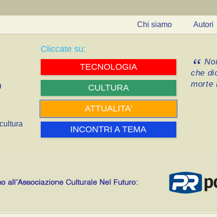
Chi siamo
Autori
Cliccate su:
Non
TECNOLOGIA
che di
morte i
CULTURA
ATTUALITA'
cultura
INCONTRI A TEMA