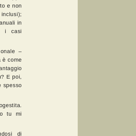
ato e non
inclusi);
anuali in
o i casi
ionale –
ea è come
antaggio
ù? E poi,
de spesso
gestita.
to tu mi
dosi di