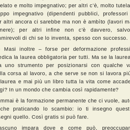
telato e molto impegnativo; per altri c’è, molto tutel
oppo impegnativo (dipendenti pubblici, professori 
r altri ancora ci sarebbe ma non è ambìto (lavori m
nere); per altri infine non c’è davvero, salv
mirevoli di chi se lo inventa, spesso con successo.
 Masi inoltre – forse per deformazione profess
edica la laurea obbligatoria per tutti. Ma se la laur
a uno strumento per posizionarsi con qualche v
lla corsa al lavoro, a che serve se non si lavora pi
 laurea e mai più un libro tutta la vita come acca
gi? In un mondo che cambia così rapidamente?
mmai è la formazione permanente che ci vuole, auto
che praticando lo scambio: io ti insegno ques
segni quello. Così gratis si può fare.
ascuno impara dove e come può, preoccupan