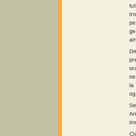
tu
tr
pe
ge
am
De
pr
or
ne
la
og
Se
An
in
Ci