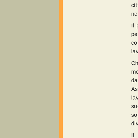
ci
ne
Il
pe
co
la
Ch
mo
da
As
la
su
so
di
Il