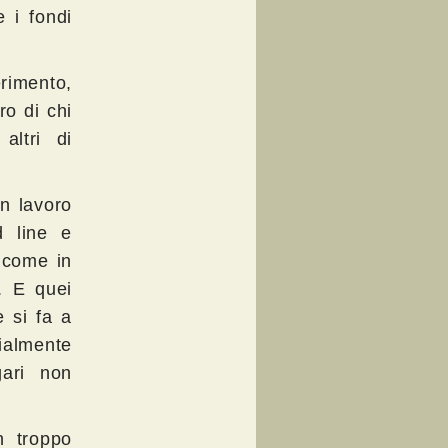
 i fondi
erimento,
ro di chi
altri di
un lavoro
d line e
a come in
i. E quei
 si fa a
rialmente
gari non
n troppo