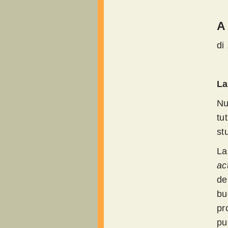
A 
di
La
Nu
tu
st
La
ac
de
bu
pr
pu