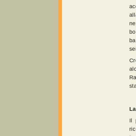
ac
al
ne
bo
ba
se
Cr
al
Ra
st
La
Il
ri