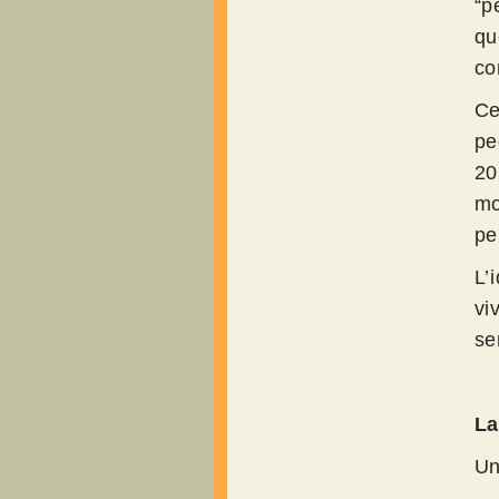
“p
qu
co
Ce
pe
20
mo
pe
L’
vi
se
La
Un