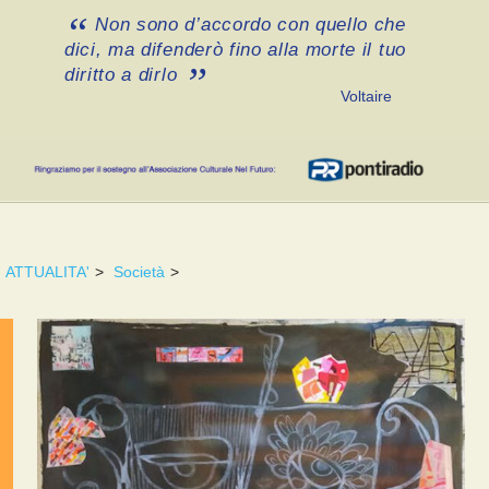
Non sono d’accordo con quello che
dici, ma difenderò fino alla morte il tuo
diritto a dirlo
Voltaire
ATTUALITA'
>
Società
>