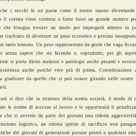
 che i vecchi in un paese come il nostro stanno diventando 
o il corona virus continui a farne fuori un grande numero pr
e che bisogna trovare un modo per impiegarli almeno in p
 rischiano di diventare un peso eccessivo e persino insopporta
on tanto lontano. Un peso rappresentato da gente che vaga ficca
 senza sapere che sta facendo e, soprattutto, per gli aspetti
ente si porta dietro malanni e patologie anche pesanti e neces
assistenza anche perché vive più di prima. Considerazione 
 a giudicare da quello che si può notare girando nelle nostre 
esi.
ani si dice che la struttura della nostra società, il modo di
ate le norme di accesso al lavoro e le opportunità li penalizz
e che si avverte da parte dei giovani una ridotta aggressività
torismo logistico, un ridotto spirito di sacrificio non parago
istiche dei giovani di generazioni passate pronti a qualsiasi ad