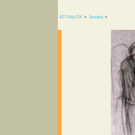
ATTUALITA'
>
Società
>