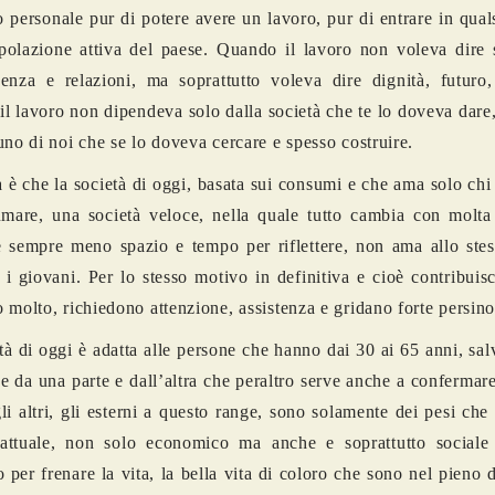
io personale pur di potere avere un lavoro, pur di entrare in qua
polazione attiva del paese. Quando il lavoro non voleva dire s
enza e relazioni, ma soprattutto voleva dire dignità, futuro,
l lavoro non dipendeva solo dalla società che te lo doveva dar
uno di noi che se lo doveva cercare e spesso costruire.
à è che la società di oggi, basata sui consumi e che ama solo chi
mare, una società veloce, nella quale tutto cambia con molta 
 sempre meno spazio e tempo per riflettere, non ama allo ste
 i giovani. Per lo stesso motivo in definitiva e cioè contribui
 molto, richiedono attenzione, assistenza e gridano forte persino
tà di oggi è adatta alle persone che hanno dai 30 ai 65 anni, sa
e da una parte e dall’altra che peraltro serve anche a confermare
li altri, gli esterni a questo range, sono solamente dei pesi che
 attuale, non solo economico ma anche e soprattutto sociale
o per frenare la vita, la bella vita di coloro che sono nel pieno d