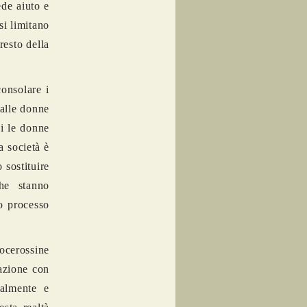
ede aiuto e
si limitano
resto della
consolare i
 alle donne
i le donne
a società è
 sostituire
he stanno
to processo
ocerossine
azione con
ralmente e