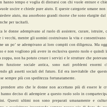
n hanno tempo e voglia di distrarsi con chi vuole entrare e chi
vuole uscire e chiede pure aiuto. E queste categorie umane non 
hiedere aiuto, ma assorbono grandi risorse che sono elargite dal 
nche per tacitarli.
a le donne adempivano al ruolo di assistere, curare, istruire, 
e i vecchi, mentre gli uomini costruivano la vita e consentivano
ne un po’ se adempivano ai loro compiti con diligenza. Ma ogg
o e non vogliono più avere in esclusiva questo ruolo e quindi l
a zoppa, non ha potuto creare i servizi e le strutture che potevano
oro funzione sociale antica, sono nati problemi enormi c
endo gli assetti sociali del futuro. Ed era inevitabile che ques
se sempre più con speditezza fortunatamente.
prendere atto che le donne non accettano più di essere le cr
e hanno deciso di adempiere a questo ruolo solo in compartecip
ini. Questi ultimi non sono preparati umanamente e cultu