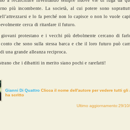
no a recalcitrare inventando sempre nuove vie di fuga da que
rno più incombente. La società, al cui potere sono soprattut
nell’attrezzarsi e lo fa perché non lo capisce o non lo vuole cap
evolmente cerca di ritardare il futuro.
 giovani protestano e i vecchi più debolmente cercano di farl
conto che sono sulla stessa barca e che il loro futuro può cam
 di una grande alleanza reciproca.
rano che i dibattiti in merito siano pochi e rarefatti!
Gianni Di Quattro
Clicca il nome dell'autore per vedere tutti gli 
ha scritto
Ultimo aggiornamento:29/10