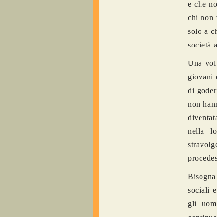
e che no
chi non 
solo a c
società a
Una volt
giovani 
di goder
non hann
diventat
nella l
stravolg
procedes
Bisogna 
sociali 
gli uom