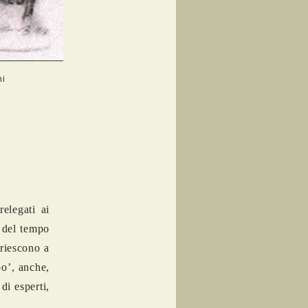
hi
relegati ai
e del tempo
 riescono a
po’, anche,
di esperti,