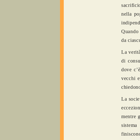
sacrific
nella po
indipend
Quando i
da ciasc
La verit
di consu
dove c’è
vecchi e
chiedono
La socie
eccezion
mentre g
sistema
finiscon