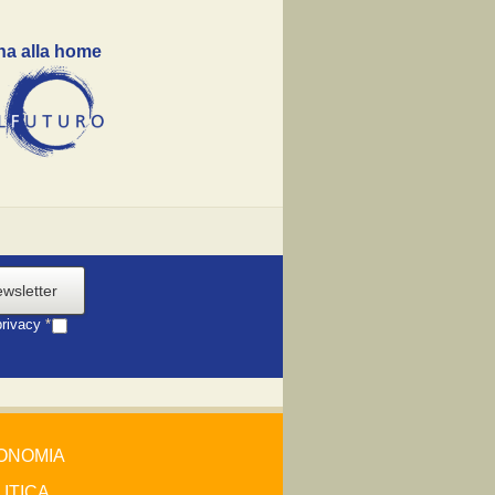
na alla home
ewsletter
privacy
*
ONOMIA
ITICA