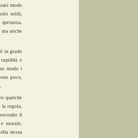
lsiasi modo
olo soldi,
 speranza.
e, ma anche
 è in grado
rapidità e
sso modo i
scono poco,
.
lvo qualche
 la regola,
 secondo il
 e morale,
ella stessa