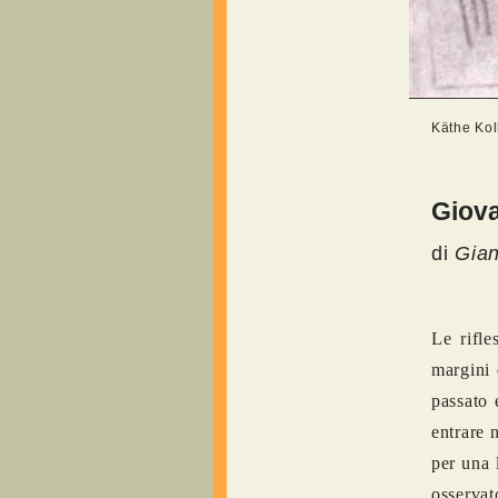
Käthe Kol
Giova
di
Gian
Le rifle
margini 
passato 
entrare 
per una 
osservato