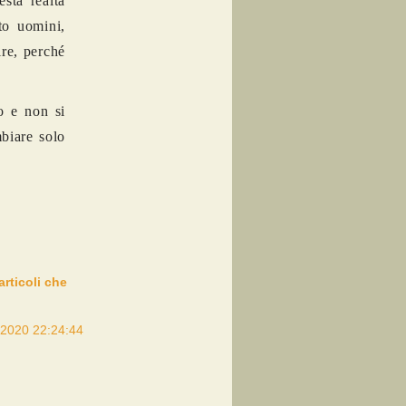
sta realtà
to uomini,
ire, perché
o e non si
biare solo
articoli che
/2020 22:24:44