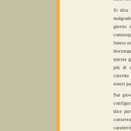
Si dice
malgrad
giorno 
comunque
futuro n
dovunque
questa g
più di 
corretta
nostri pa
Sui giov
configur
dice pur
conserva
caratter