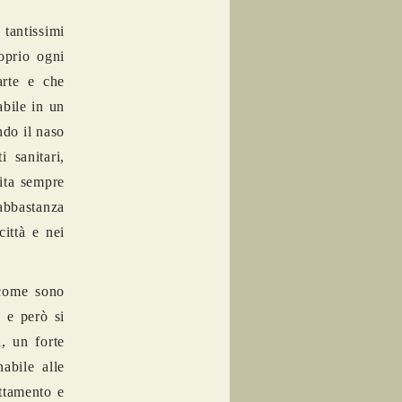
tantissimi
oprio ogni
arte e che
bile in un
ndo il naso
 sanitari,
sita sempre
abbastanza
città e nei
 come sono
a e però si
, un forte
nabile alle
attamento e