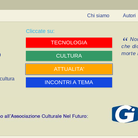
Chi siamo
Autori
Cliccate su:
Non
TECNOLOGIA
che di
morte i
CULTURA
ATTUALITA'
cultura
INCONTRI A TEMA