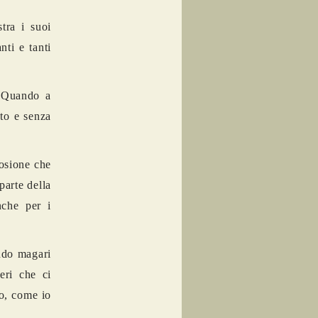
tra i suoi
nti e tanti
. Quando a
rto e senza
losione che
parte della
nche per i
ando magari
eri che ci
no, come io