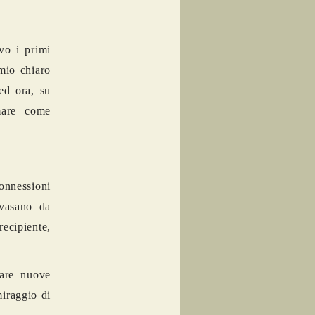
vo i primi
 mio chiaro
 ed ora, su
mare come
onnessioni
avasano da
recipiente,
are nuove
miraggio di