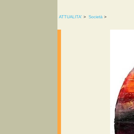
ATTUALITA'
>
Società
>