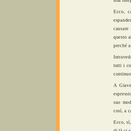
una inte
Ecco, c
espander
causare 
questo al
perché al
Intraved
tutti i 
continu
A Giaven
espressi
suo mod
così, a c
Ecco, sì
di là ci 