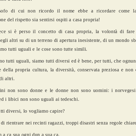
sofo di cui non ricordo il nome ebbe a ricordare come l
ne del rispetto sia sentirsi ospiti a casa propria!
ce si è perso il concetto di casa propria, la volontà di fare 
gli altri su di un terreno di apertura inesistente, di un mondo sb
mo tutti uguali e le cose sono tutte simili.
o tutti uguali, siamo tutti diversi ed è bene, per tutti, che ognu
e della propria cultura, la diversità, conservata preziosa e non c
di altri.
ini non sono donne e le donne non sono uomini: i norveges
ed i libici non sono uguali ai tedeschi.
tti diversi, lo vogliamo capire?
i rientrare nei recinti ragazzi, troppi disastri senza regole chiar
 a ca sua ogni dun a sua ca.