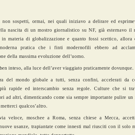
 non sospetti, ormai, nei quali iniziavo a delirare ed esprime
ella nascita di un mostro giornalistico su NF, già esternavo il
 in materia di globalizzazione e quanto fossi scettico, allora
moderna pratica che i finti modernofili ebbero ad accla
one della massima evoluzione dell’uomo.
ben inteso, alla luce dell’aver viaggiato praticamente dovunque.
ra del mondo globale a tutti, senza confini, accelerati da c
più rapide ed interscambio senza regole. Culture che si tr
ori ad altri, dimenticando come sia sempre importante pulire un 
 metterci qualcos’altro.
via veloce, moschee a Roma, senza chiese a Mecca, accett
 nuove usanze, trapiantate come innesti mal riusciti con il solo 