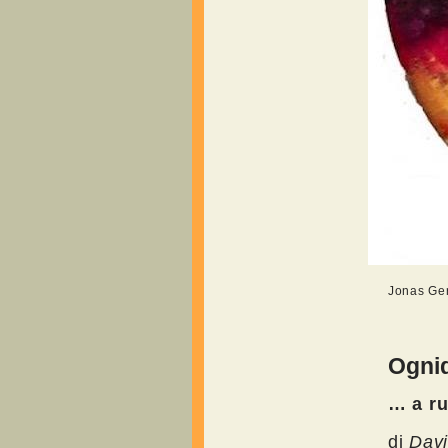
Jonas Ger
Ognid
… a ru
di
Davi