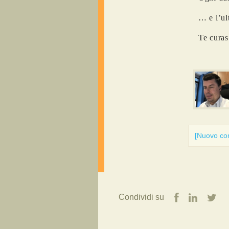
… e l’ul
Te curas
[Nuovo c
Condividi su