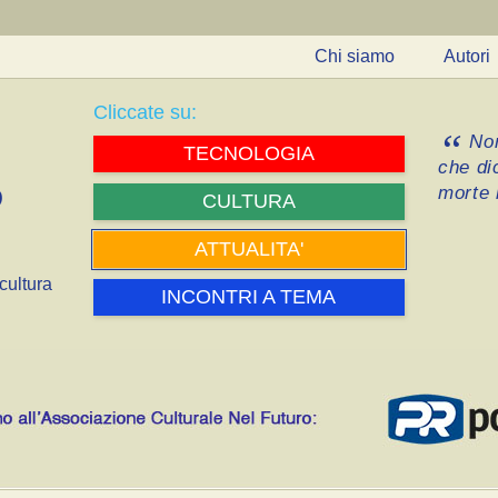
Chi siamo
Autori
Cliccate su:
Non
TECNOLOGIA
che di
morte i
CULTURA
ATTUALITA'
cultura
INCONTRI A TEMA