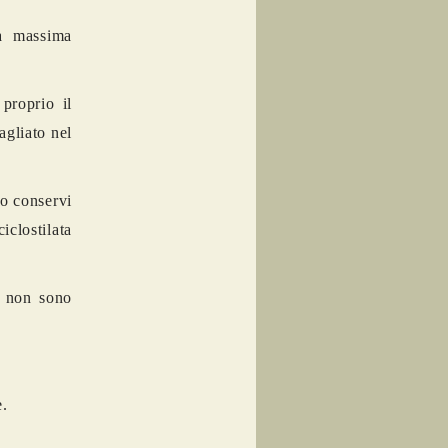
a massima
proprio il
agliato nel
no conservi
iclostilata
i non sono
e.