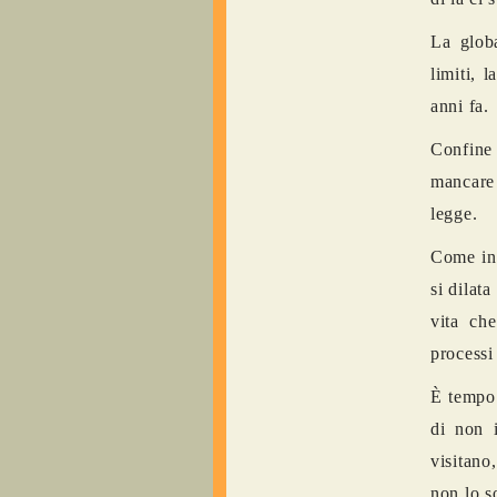
La globa
limiti, l
anni fa.
Confine 
mancare 
legge.
Come in 
si dilat
vita ch
processi
È tempo 
di non i
visitano
non lo s