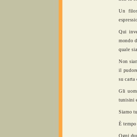
Un filo
espressio
Qui inve
mondo de
quale sia
Non siam
il pudor
su carta 
Gli uom
tunisini 
Siamo tu
È tempo d
Ogni dun