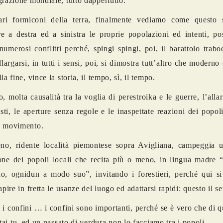
grazione mondiale, tutto dappertutto.
ari formiconi della terra, finalmente vediamo come questo 
e a destra ed a sinistra le proprie popolazioni ed intenti, po
numerosi conflitti perché, spingi spingi, poi, il barattolo trabo
largarsi, in tutti i sensi, poi, si dimostra tutt’altro che moderno 
la fine, vince la storia, il tempo, sì, il tempo.
o, molta causalità tra la voglia di perestroika e le guerre, l’all
costi, le aperture senza regole e le inaspettate reazioni dei popol
o movimento.
o, ridente località piemontese sopra Avigliana, campeggia un
one dei popoli locali che recita più o meno, in lingua madre 
o, ognidun a modo suo”, invitando i forestieri, perché qui s
apire in fretta le usanze del luogo ed adattarsi rapidi: questo il s
, i confini … i confini sono importanti, perché se è vero che di qu
stai tu, ed un passato di verdura non lo facciamo tra i popoli.