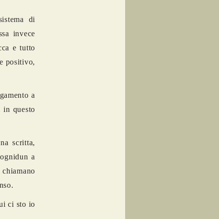
sistema di
ssa invece
cca e tutto
e positivo,
argamento a
i in questo
a scritta,
“ognidun a
i chiamano
enso.
i ci sto io