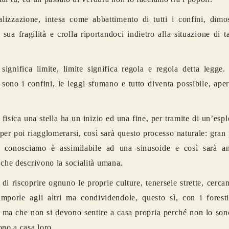
lizzazione, intesa come abbattimento di tutti i confini, dimos
a sua fragilità e crolla riportandoci indietro alla situazione di ta
significa limite, limite significa regola e regola detta legge
sono i confini, le leggi sfumano e tutto diventa possibile, ape
fisica una stella ha un inizio ed una fine, per tramite di un’esp
a per poi riagglomerarsi, così sarà questo processo naturale: gran 
e conosciamo è assimilabile ad una sinusoide e così sarà a
 che descrivono la socialità umana.
di riscoprire ognuno le proprie culture, tenersele strette, cerc
mporle agli altri ma condividendole, questo sì, con i foresti
, ma che non si devono sentire a casa propria perché non lo so
ono a casa loro.