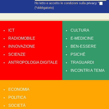
Ho letto e accetto le condizioni sulla
privacy
*
(*obbligatorio)
ICT
CULTURA
RADIOMOBILE
E-MEDICINE
INNOVAZIONE
BEN-ESSERE
SCIENZE
PSICHÉ
ANTROPOLOGIA DIGITALE
TRAGUARDI
INCONTRI A TEMA
ECONOMIA
POLITICA
SOCIETÀ