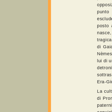
opposiz
punto 
esclud
posto 
nasce,
tragic
di Gai
Nèmesi
lui di 
detroni
sottras
Era-Gi
La cul
di Pro
patern