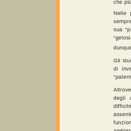
che più
Nelle 
sempre
sua “p
“gelosi
dunque
Gli stu
di inv
“patern
Altrov
degli 
diffic
assent
funzio
ambien