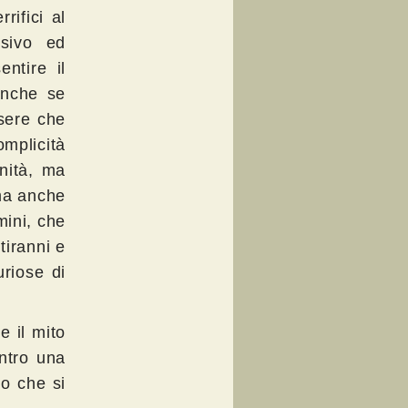
rifici al
usivo ed
ntire il
anche se
sere che
omplicità
nità, ma
ma anche
mini, che
tiranni e
uriose di
e il mito
ontro una
to che si