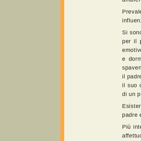
Preval
influen
Si sono
per il 
emotiv
e dorm
spaven
il padr
il suo
di un p
Esiste
padre e
Più int
affettu