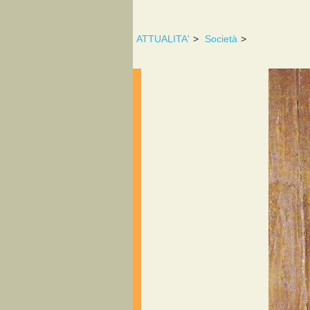
ATTUALITA'
>
Società
>