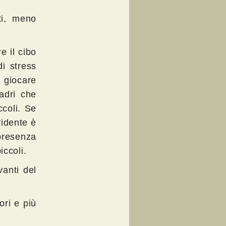
ti, meno
e il cibo
di stress
, giocare
adri che
coli. Se
vidente è
 presenza
iccoli.
vanti del
ori e più