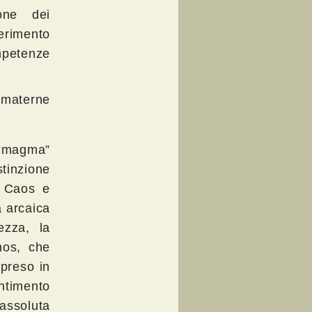
one dei
erimento
mpetenze
 materne
 “magma”
tinzione
a Caos e
a arcaica
ezza, la
nos, che
 preso in
ntimento
 assoluta