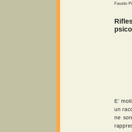
Fausto Pi
Rifle
psico
E’ mot
un racc
ne son
rappre