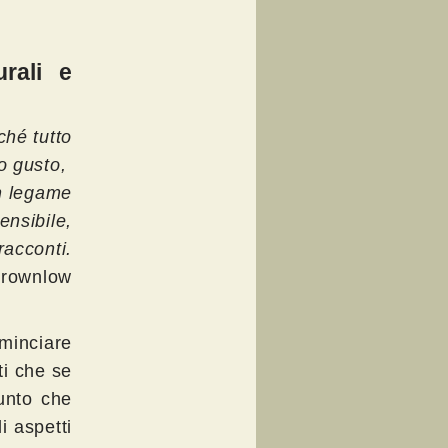
urali e
ché tutto
uo gusto,
n legame
nsibile,
racconti.
Brownlow
ominciare
ti che se
unto che
i aspetti