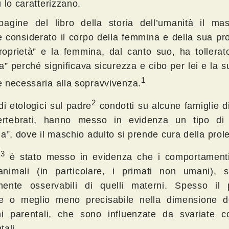
 lo caratterizzano.
pagine del libro della storia dell’umanità il ma
 considerato il corpo della femmina e della sua pr
roprietà” e la femmina, dal canto suo, ha tollerat
a” perché significava sicurezza e cibo per lei e la s
1
 necessaria alla sopravvivenza.
2
di etologici sul padre
condotti su alcune famiglie d
ertebrati, hanno messo in evidenza un tipo di 
a”, dove il maschio adulto si prende cura della prole
3
e
è stato messo in evidenza che i comportamenti
animali (in particolare, i primati non umani), 
ilmente osservabili di quelli materni. Spesso il
e o meglio meno precisabile nella dimensione d
ni parentali, che sono influenzate da svariate co
tali.