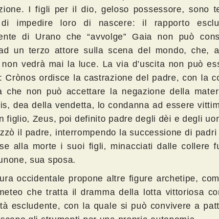
ione. I figli per il dio, geloso possessore, sono ter
di impedire loro di nascere: il rapporto escl
ente di Urano che “avvolge” Gaia non può conse
ad un terzo attore sulla scena del mondo, che, 
 non vedrà mai la luce. La via d’uscita non può es
a: Crònos ordisce la castrazione del padre, con la c
a che non può accettare la negazione della mater
s, dea della vendetta, lo condanna ad essere vitti
un figlio, Zeus, poi definito padre degli dèi e degli uo
zzò il padre, interrompendo la successione di padri 
se alla morte i suoi figli, minacciati dalle collere f
unone, sua sposa.
tura occidentale propone altre figure archetipe, com
meteo che tratta il dramma della lotta vittoriosa c
ità escludente, con la quale si può convivere a pat