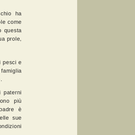
schio ha
ole come
o questa
ua prole,
i pesci e
famiglia
.
 paterni
sono più
 padre è
elle sue
ndizioni