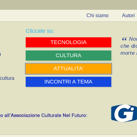
Chi siamo
Autori
Cliccate su:
Non
TECNOLOGIA
che di
morte i
CULTURA
ATTUALITA'
cultura
INCONTRI A TEMA