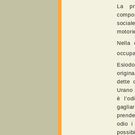
La pr
compor
social
motorie
Nella 
occupa
Esiodo
origin
dette 
Urano 
è l’od
gaglia
prende
odio i
possib