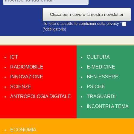
Clicca per ricevere la nostra newsletter
Ho letto e accetto le condizioni sulla
privacy
*
(*obbligatorio)
ICT
CULTURA
RADIOMOBILE
E-MEDICINE
INNOVAZIONE
BEN-ESSERE
SCIENZE
PSICHÉ
ANTROPOLOGIA DIGITALE
TRAGUARDI
INCONTRI A TEMA
ECONOMIA