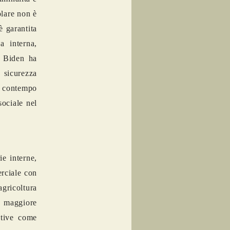
olare non è
è garantita
a interna,
. Biden ha
 sicurezza
l contempo
sociale nel
ie interne,
erciale con
gricoltura
 maggiore
ative come