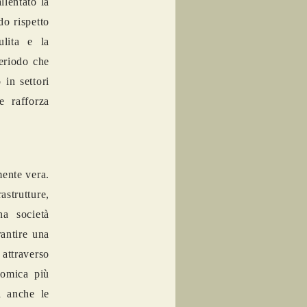
llentato la
do rispetto
ulita e la
periodo che
 in settori
e rafforza
mente vera.
strutture,
na società
rantire una
 attraverso
nomica più
a anche le