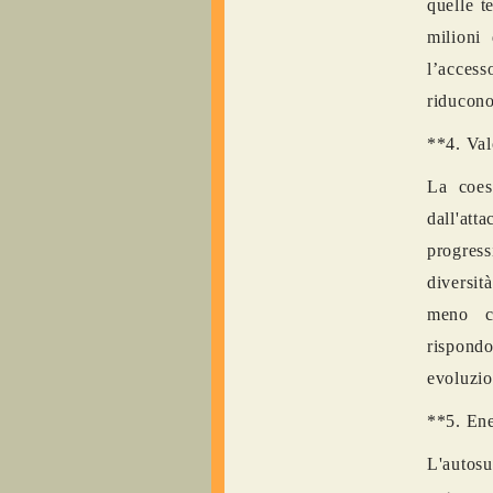
quelle t
milioni
l’access
riducono
**4. Val
La coes
dall'att
progress
diversit
meno co
rispondo
evoluzio
**5. Ene
L'autosu