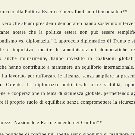
roccio alla Politica Estera e Guerrafondismo Democratico**
 vero che alcuni presidenti democratici hanno sostenuto intervent
tante notare che la politica estera non può essere semplif
ondismo vs. diplomazia." L'approccio diplomatico di Trump è st
rale e impulsivo, mentre le amministrazioni democratiche re
o anche militarmente, hanno investito in coalizioni global
e hanno contribuito a mantenere un equilibrio internazionale.
 ha lavorato per rafforzare le alleanze senza ampliare la presen
o Oriente. La diplomazia multilaterale offre stabilità, oppo
ne e cooperazione in tema di sicurezza globale, permettendo a
e il proprio ruolo di equilibrio senza compromettere la sicurez
urezza Nazionale e Rafforzamento dei Confini**
he politiche di confine più aperte siano sinonimo di maggiore cr