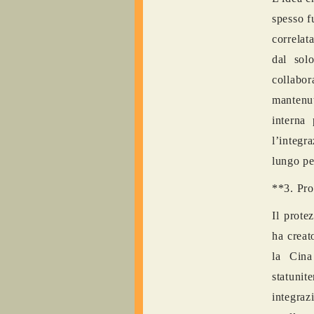
spesso f
correlat
dal sol
collabor
mantenut
interna
l’integr
lungo pe
**3. Pro
Il prote
ha creat
la Cina
statuni
integra