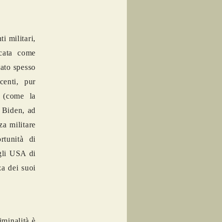
i militari,
icata come
ato spesso
centi, pur
i (come la
 Biden, ad
za militare
rtunità di
gli USA di
za dei suoi
iminalità è