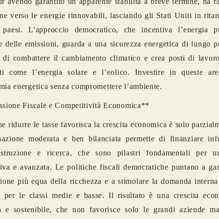
ur avendo garantito un’apparente stabilità a breve termine, ha ra
ne verso le energie rinnovabili, lasciando gli Stati Uniti in ritar
 paesi. L'approccio democratico, che incentiva l’energia p
e delle emissioni, guarda a una sicurezza energetica di lungo 
 di combattere il cambiamento climatico e crea posti di lavoro
ti come l’energia solare e l’eolico. Investire in queste are
mia energetica senza compromettere l’ambiente.
ssione Fiscale e Competitività Economica**
he ridurre le tasse favorisca la crescita economica è solo parzial
azione moderata e ben bilanciata permette di finanziare infra
 istruzione e ricerca, che sono pilastri fondamentali per u
iva e avanzata. Le politiche fiscali democratiche puntano a ga
zione più equa della ricchezza e a stimolare la domanda interna
i per le classi medie e basse. Il risultato è una crescita eco
va e sostenibile, che non favorisce solo le grandi aziende m