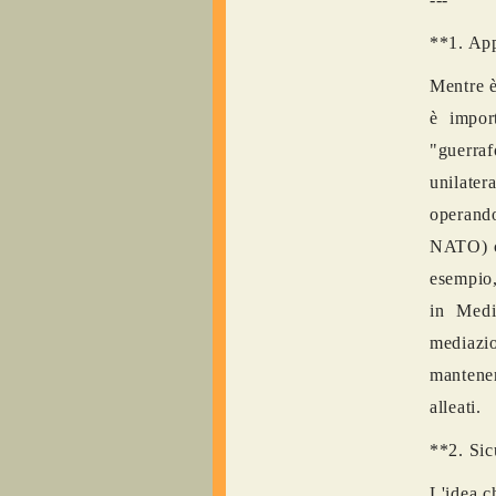
**1. App
Mentre è
è impor
"guerraf
unilate
operand
NATO) ch
esempio,
in Medi
mediazio
mantener
alleati.
**2. Sic
L'idea c