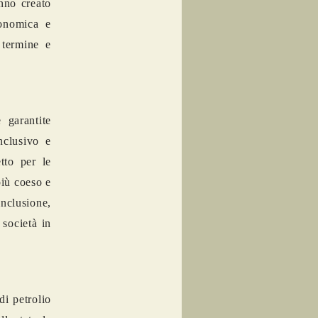
nno creato
conomica e
 termine e
 garantite
nclusivo e
tto per le
più coeso e
nclusione,
 società in
di petrolio