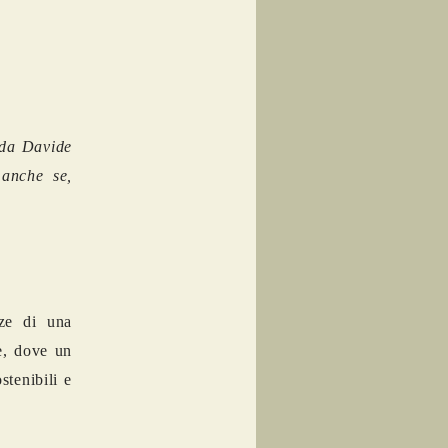
 da Davide
 anche se,
nze di una
e, dove un
stenibili e