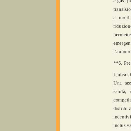
e gas, p
transizio
a molti
riduzion
permette
emergen
l’autono
**6. Pre
L'idea c
Una tass
sanità,
competit
distribu
incentiv
inclusi