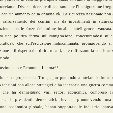
uorviante. Diverse ricerche dimostrano che l'immigrazione irreg
a con un aumento della criminalità. La sicurezza nazionale non 
o rafforzamento dei confini, ma da investimenti in sicurezz
azione con le forze dell'ordine locali e intelligence avanzata
o una politica ferma sull'immigrazione, concentrandosi sulla
 piuttosto che sull'esclusione indiscriminata, promuovendo a
azione e il rispetto dei diritti umani, che rafforzano la coesione 
riodo.
tezionismo e Economia Interna**
zionismo proposto da Trump, pur puntando a tutelare le industr
o tensioni con alleati strategici e ha innescato una guerra comm
 che ha danneggiato vari settori economici, compreso l'a
tense. I presidenti democratici, invece, promuovendo una
zione economica globale, hanno supportato le industrie innov