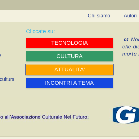
Chi siamo
Autori
Cliccate su:
Non
TECNOLOGIA
che di
morte i
CULTURA
ATTUALITA'
cultura
INCONTRI A TEMA