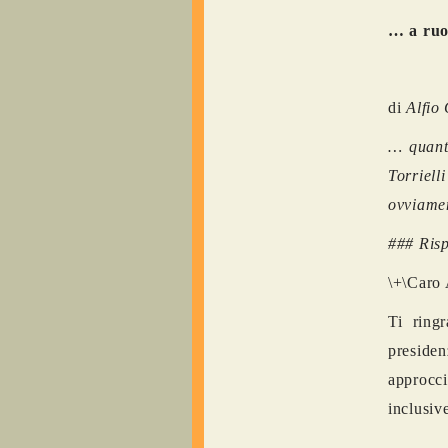
… a ruo
di
Alfio
… quanto
Torriel
ovviamen
### Risp
\+\Caro
Ti ringr
presiden
approcci
inclusiv
---