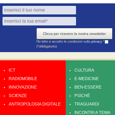
Clicca per ricevere la nostra newsletter
Ho letto e accetto le condizioni sulla
privacy
*
(*obbligatorio)
ICT
CULTURA
RADIOMOBILE
E-MEDICINE
INNOVAZIONE
BEN-ESSERE
SCIENZE
PSICHÉ
ANTROPOLOGIA DIGITALE
TRAGUARDI
INCONTRI A TEMA