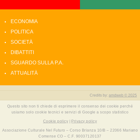
ECONOMIA
POLITICA
SOCIETÀ
DIBATTITI
SGUARDO SULLA P.A.
ATTUALITÀ
Credits by:
amdweb © 2025
Questo sito non ti chiede di esprimere il consenso dei cookie perché
usiamo solo cookie tecnici e servizi di Google a scopo statistico
Cookie policy
|
Privacy policy
Associazione Culturale Nel Futuro – Corso Brianza 10/B – 22066 Mariano
Comense CO – C.F. 90037120137