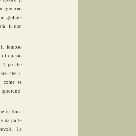
Un governo
ne globale
lità. E non
 il famoso
a di questo
e. Tipo che
pare che il
o, come se
ignoranti,
he in linea
ne da parte
tevoli. La