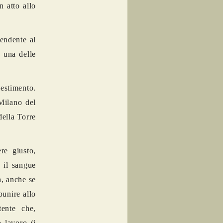
n atto allo
tendente al
o una delle
vestimento.
 Milano del
della Torre
re giusto,
 il sangue
a, anche se
punire allo
tente che,
 lavoro (i