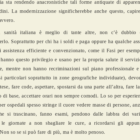
ia sta rendendo anacronistiche tali forme antiquate di apparen
adini. La modernizzazione significherebbe anche questo, capire
avvero.
a sanità italiana è meglio di tante altre, non c’è dubbio
erlo. Soprattutto per chi ha i soldi e paga oppure ha qualche as
i assistenza efficiente e convenzionato, come il Fasi per esem
hanno questo privilegio e usano per la propria salute il servizi
le, mentre non hanno recriminazioni sul piano professionale 
si particolari soprattutto in zone geografiche individuate), devo
tese, fare code, aspettare, spostarsi da una parte all’altra, fare l
o di base, accettare orari non sempre comodi. Lo so per esperien
er ospedali spesso stringe il cuore vedere masse di persone, anzi
che si trascinano, fanno esami, pendono dalle labbra dei var
 le giornate a non sbagliare le cure, a ricordarsi gli appun
 Non so se si può fare di più, ma è molto penoso.