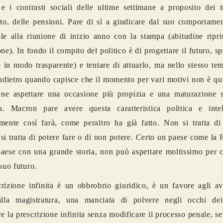
 e i contrasti sociali delle ultime settimane a proposito dei t
tto, delle pensioni. Pare di sì a giudicare dal suo comportame
le alla riunione di inizio anno con la stampa (abitudine ripri
ne). In fondo il compito del politico è di progettare il futuro, sp
e in modo trasparente) e tentare di attuarlo, ma nello stesso te
ndietro quando capisce che il momento per vari motivi non è qu
ene aspettare una occasione più propizia e una maturazione s
a. Macron pare avere questa caratteristica politica e intel
mente così farà, come peraltro ha già fatto. Non si tratta di
 si tratta di potere fare o di non potere. Certo un paese come la 
aese con una grande storia, non può aspettare moltissimo per c
 suo futuro.
rizione infinita è un obbrobrio giuridico, è un favore agli av
alla magistratura, una manciata di polvere negli occhi dei 
re la prescrizione infinita senza modificare il processo penale, s