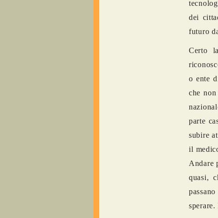
tecnolog
dei citt
futuro d
Certo l
riconosc
o ente d
che non 
naziona
parte ca
subire at
il medic
Andare p
quasi, 
passano
sperare.