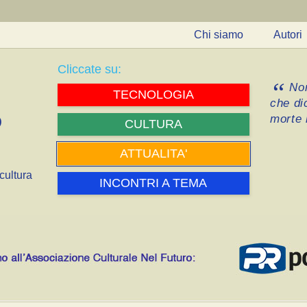
Chi siamo
Autori
Cliccate su:
Non
TECNOLOGIA
che di
morte i
CULTURA
ATTUALITA'
cultura
INCONTRI A TEMA