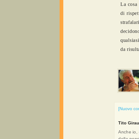
La cosa 
di rispe
strafal
decidon
qualsias
da risult
[Nuovo c
Tito Gira
Anche io,
delle pens