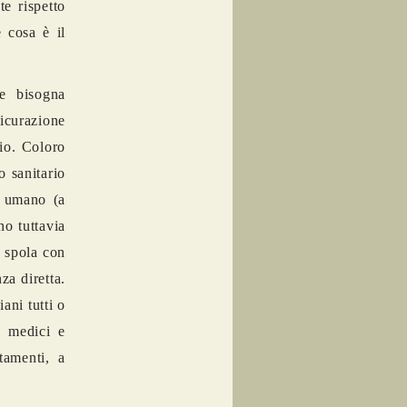
te rispetto
 cosa è il
 e bisogna
sicurazione
pio. Coloro
o sanitario
e umano (a
no tuttavia
a spola con
za diretta.
ani tutti o
i medici e
tamenti, a