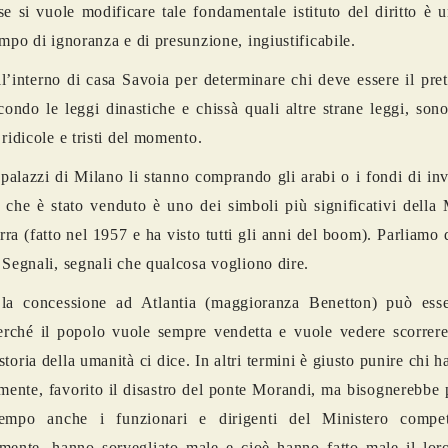
e si vuole modificare tale fondamentale istituto del diritto è u
empo di ignoranza e di presunzione, ingiustificabile.
all’interno di casa Savoia per determinare chi deve essere il pre
condo le leggi dinastiche e chissà quali altre strane leggi, son
 ridicole e tristi del momento.
 palazzi di Milano li stanno comprando gli arabi o i fondi di in
 che è stato venduto è uno dei simboli più significativi della
ra (fatto nel 1957 e ha visto tutti gli anni del boom). Parliamo 
 Segnali, segnali che qualcosa vogliono dire.
e la concessione ad Atlantia (maggioranza Benetton) può esse
rché il popolo vuole sempre vendetta e vuole vedere scorrere
toria della umanità ci dice. In altri termini è giusto punire chi h
amente, favorito il disastro del ponte Morandi, ma bisognerebbe 
tempo anche i funzionari e dirigenti del Ministero compe
mente, hanno sorvegliato male e cioè hanno fatto male il loro