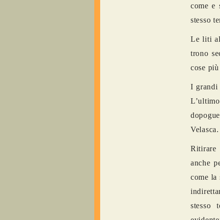
come e s
stesso t
Le liti 
trono se
cose più
I grandi
L’ultimo
dopoguer
Velasca.
Ritirar
anche pe
come la s
indirett
stesso 
evidente