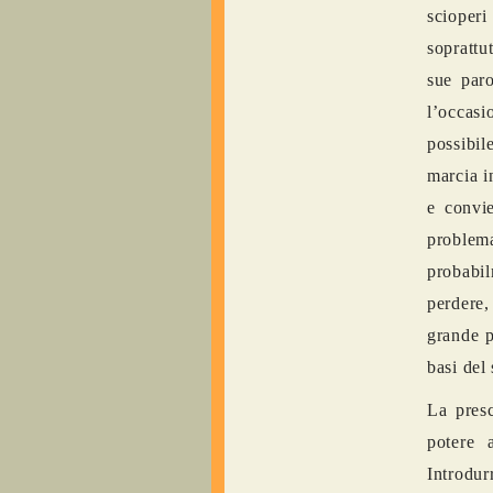
scioperi
soprattu
sue paro
l’occasio
possibil
marcia i
e convi
problem
probabil
perdere,
grande p
basi del
La presc
potere 
Introdur