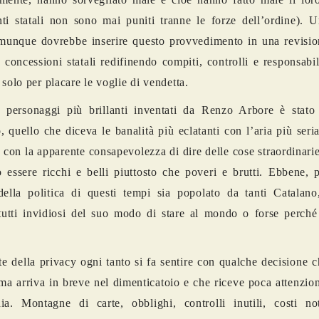
ti statali non sono mai puniti tranne le forze dell’ordine). 
munque dovrebbe inserire questo provvedimento in una revisio
 concessioni statali redifinendo compiti, controlli e responsabi
 solo per placare le voglie di vendetta.
 personaggi più brillanti inventati da Renzo Arbore è stato
, quello che diceva le banalità più eclatanti con l’aria più seri
con la apparente consapevolezza di dire delle cose straordinari
 essere ricchi e belli piuttosto che poveri e brutti. Ebbene, 
ella politica di questi tempi sia popolato da tanti Catalan
tutti invidiosi del suo modo di stare al mondo o forse perché 
te della privacy ogni tanto si fa sentire con qualche decisione c
ma arriva in breve nel dimenticatoio e che riceve poca attenzio
ia. Montagne di carte, obblighi, controlli inutili, costi no