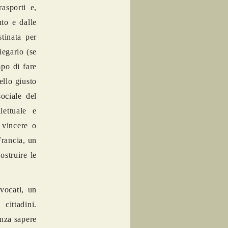
rasporti e,
nto e dalle
stinata per
iegarlo (se
mpo di fare
ello giusto
ociale del
lettuale e
 vincere o
Francia, un
ostruire le
vocati, un
cittadini.
enza sapere