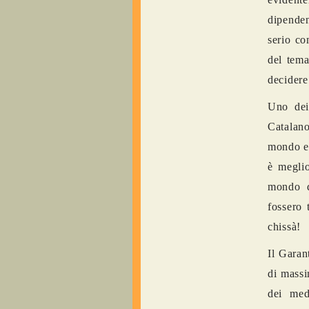
dipenden
serio co
del tema
decidere
Uno dei
Catalano
mondo e 
è meglio
mondo d
fossero 
chissà!
Il Garan
di massi
dei med