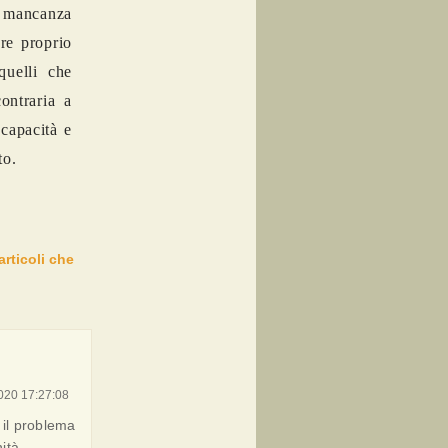
a mancanza
ere proprio
quelli che
ontraria a
capacità e
to.
articoli che
020 17:27:08
 il problema
ità.