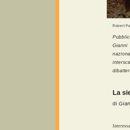
Robert Pa
Pubblic
Gianni 
naziona
intersc
dibatte
La si
di
Gian
Interes