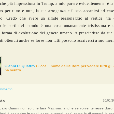
che più impressiona in Trump, a mio parere evidentemente, è l
tto per tutto e tutti, la sua arroganza e il suo accanirsi ad ess
ario. Credo che avere un simile personaggio al vertice, tra 
o le sorti del mondo è una cosa umanamente tristissima e c
i forma di evoluzione del genere umano. A prescindere da sue 
ati ottenuti anche se forse non tutti possono ascriversi a suo meri
Gianni Di Quattro
Clicca il nome dell'autore per vedere tutti gli 
ha scritto
ommento]
udo
20/01/2
 caro Gianni non so che farà Macrom, anche se vorrei tenesse duro,
ioni è esplosivo in tutti i paesi europei, coaì come lo diventerà la san