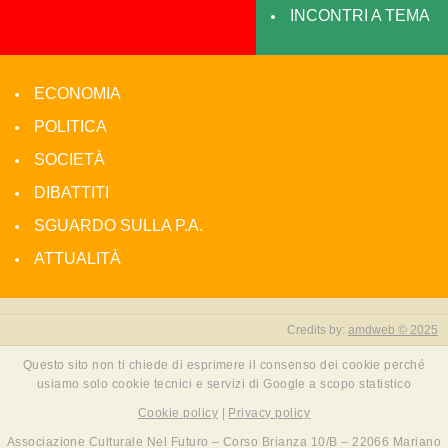
INCONTRI A TEMA
ECONOMIA
POLITICA
SOCIETÀ
DIBATTITI
SGUARDO SULLA P.A.
ATTUALITÀ
Credits by:
amdweb © 2025
Questo sito non ti chiede di esprimere il consenso dei cookie perché
usiamo solo cookie tecnici e servizi di Google a scopo statistico
Cookie policy
|
Privacy policy
Associazione Culturale Nel Futuro – Corso Brianza 10/B – 22066 Mariano