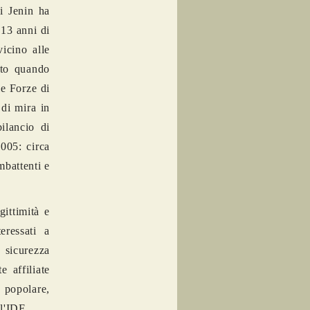
di Jenin ha
 13 anni di
icino alle
ato quando
le Forze di
di mira in
bilancio di
2005: circa
ombattenti e
gittimità e
eressati a
 sicurezza
 affiliate
 popolare,
l'IDF.