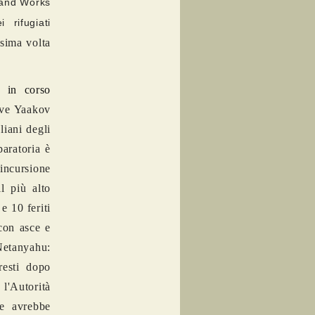
 and Works
 rifugiati
sima volta
 in corso
ve Yaakov
liani degli
aratoria è
incursione
l più alto
e 10 feriti
con asce e
Netanyahu:
resti dopo
l'Autorità
he avrebbe