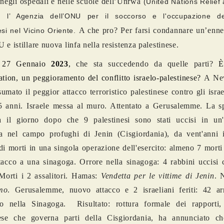
i negli ospedali e nelle scuole dell’Unrwa
(United Nations Relief
, l’ Agenzia dell’ONU per il soccorso e l'occupazione dei
A che pro? Per farsi condannare un’enne
esi nel Vicino Oriente.
 e istillare nuova linfa nella resistenza palestinese.
 27 Gennaio
2023
,
che sta succedendo da quelle parti?
È
ation,
un peggioramento del conflitto israelo-palestinese?
A Ne
sumato il peggior attacco terroristico palestinese contro gli israe
5 anni. Israele messa al muro. Attentato a Gerusalemme. La sp
a il giorno dopo che 9 palestinesi sono stati uccisi in un'
na nel campo profughi di Jenin (Cisgiordania), da vent'anni i
i morti in una singola operazione dell'esercito: almeno 7 morti 
tacco a una sinagoga. Orrore nella sinagoga: 4 rabbini uccisi 
 Morti i 2 assalitori. Hamas:
Vendetta per le vittime di Jenin
. 
mo
. Gerusalemme, nuovo attacco e 2 israeliani feriti: 42 ar
ato nella Sinagoga. Risultato: rottura formale dei rapporti, 
nese che governa parti della Cisgiordania, ha annunciato c