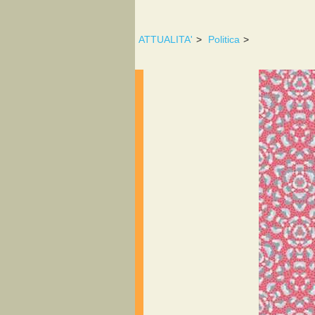
ATTUALITA'
>
Politica
>