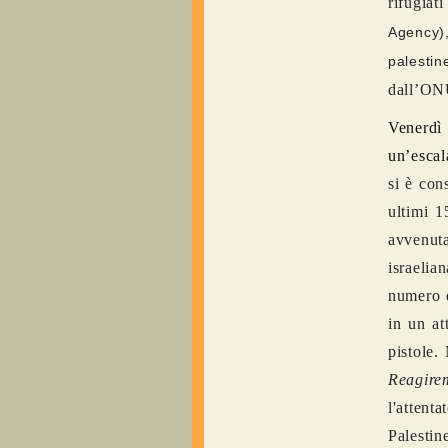
rifugiat
Agency)
palestin
dall’ONU
Venerdì
un’escal
si è con
ultimi 1
avvenut
israelia
numero d
in un at
pistole.
Reagire
l'attent
Palesti