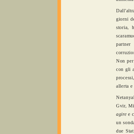
Dall'alt
giorni d
storia, 
scaramuc
partner
corruzio
Non per 
con gli 
processi
allerta 
Netanyah
Gvir, Mi
agire
e c
un sonda
due Stat