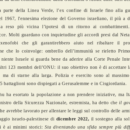
ra parte della Linea Verde, l’ex confine di Israele fino alla g
el 1967, l'ennesima elezione del Governo israeliano, il più a d
ha reso più vicina l’ipotesi di un ritorno ai combattimenti.
ce. Molti guardano con inquietudine gli accordi presi dal Net
 xenofobi che gli garantirebbero aiuto nel ribaltare il pr
ne che lo coinvolge: ombrello dell’immunità se rieletto Primo
niente Israele si guarda bene da aderire alla Corte Penale Int
altri 123 membri dell’ONU: il suo obiettivo non è di accettare l
, ma di starne alla larga.
Polizia e esercito sono al massimo 
e 5 battaglioni sono dispiegati a Gerusalemme e in Cisgiordania.
u ha esortato la popolazione a non prendere iniziative, ma I
nistro della Sicurezza Nazionale, estremista, ha detto che
il go
he avrebbe lavorato per allentare le leggi sul controllo delle ar
ggio israelo-palestinese di
dicembre 2022,
il sostegno alla so
i è ai minimi storici:
Sta diventando una sfida sempre più diff