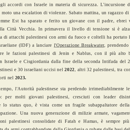
gli accordi con Israele in materia di sicurezza. L'incursione 
 moto una escalation di violenze. Sabato mattina, un ragazzo di
mme Est ha sparato e ferito un giovane con il padre, ebrei v
la Città Vecchia. In primavera il livello di tensione si è alz
a di attacchi palestinesi con armi da fuoco e coltelli ha portato 
sraeliane (IDF) a lanciare
l'Operazione Breakwater
, prendendo 
are le fazioni palestinesi di Jenin e Nablus, con il più alto 
in Israele e Cisgiordania dalla fine della seconda Intifada del 
stinesi e 30 israeliani uccisi nel
2022
, altri 32 palestinesi, tra c
orti nel
2023.
empo, l'Autorità palestinese sta perdendo irrimediabilmente le
o: per molti giovani palestinesi, cresciuti con leader disint
 lo status quo, è vista come un fragile subappaltatore della
upazione. Una nuova generazione di milizie armate, vagamente
zioni palestinesi consolidate di Fatah e Hamas, è sempre più
ta da armi contrabbandate dalla Giordania o rubate dalle basi del