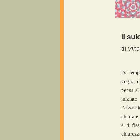
Il sui
di
Vin
Da tempo
voglia d
pensa al
iniziat
l’assass
chiara e
e ti fis
chiarezz