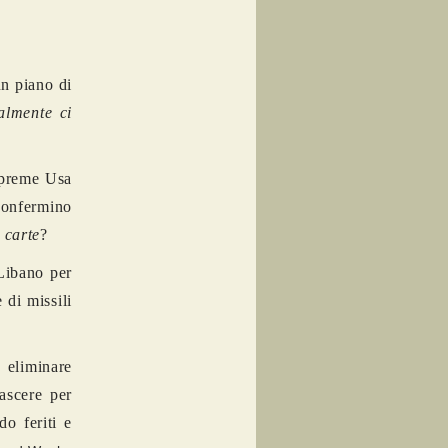
un piano di
almente ci
e preme Usa
 confermino
 carte
?
 Libano per
 di missili
 eliminare
nascere per
do feriti e