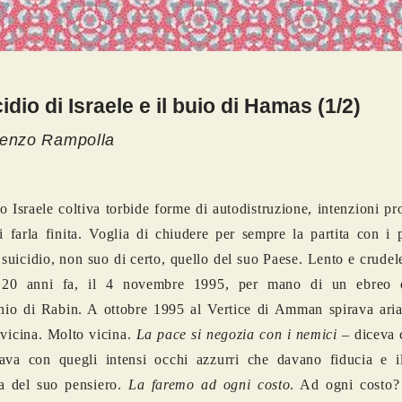
cidio di Israele e il buio di Hamas (1/2)
cenzo Rampolla
 Israele coltiva torbide forme di autodistruzione, intenzioni pr
i farla finita. Voglia di chiudere per sempre la partita con i p
 suicidio, non suo di certo, quello del suo Paese. Lento e crud
o 20 anni fa, il 4 novembre 1995, per mano di un ebreo e
inio di Rabin. A ottobre 1995 al Vertice di Amman spirava aria
 vicina. Molto vicina.
La pace si negozia con i nemici
– diceva 
sava con quegli intensi occhi azzurri che davano fiducia e i
a del suo pensiero.
La faremo ad ogni costo
. Ad ogni costo?