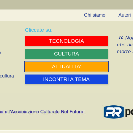
Chi siamo
Autori
Cliccate su:
Non
TECNOLOGIA
che di
morte i
CULTURA
ATTUALITA'
cultura
INCONTRI A TEMA