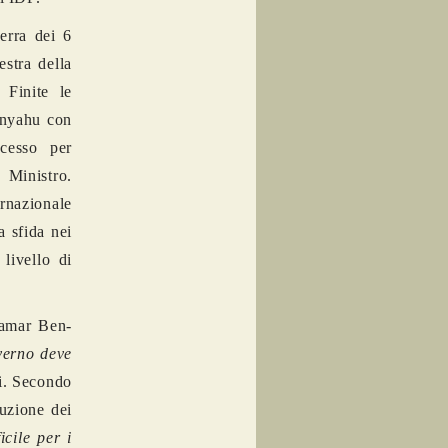
uerra dei 6
estra della
 Finite le
anyahu con
ocesso per
 Ministro.
ernazionale
a sfida nei
livello di
tamar Ben-
verno deve
mi. Secondo
luzione dei
icile per i