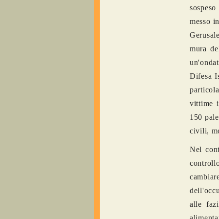
sospeso 
messo in
Gerusale
mura del
un'ondat
Difesa I
particol
vittime 
150 pale
civili, m
Nel cont
controll
cambiare
dell'occ
alle fa
alimenta