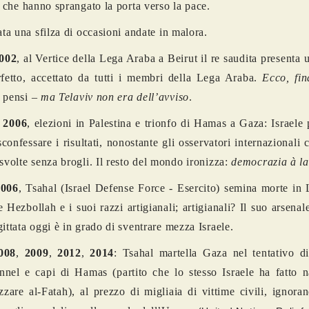
li che hanno sprangato la porta verso la pace.
tata una sfilza di occasioni andate in malora.
002
, al Vertice della Lega Araba a Beirut il re saudita presenta 
fetto, accettato da tutti i membri della Lega Araba.
Ecco, fin
 pensi –
ma
Telaviv non era dell’avviso
.
o
2006
, elezioni in Palestina e trionfo di Hamas a Gaza: Israel
confessare i risultati, nonostante gli osservatori internazionali
 svolte senza brogli. Il resto del mondo ironizza:
democrazia à la
2006
, Tsahal (Israel Defense Force - Esercito) semina morte in
 Hezbollah e i suoi razzi artigianali; artigianali? Il suo arsenale
gittata oggi è in grado di sventrare mezza Israele.
008
,
2009
,
2012
,
2014
: Tsahal martella Gaza nel tentativo di
unnel e capi di Hamas (partito che lo stesso Israele ha fatto 
izzare al-Fatah), al prezzo di migliaia di vittime civili, ignoran