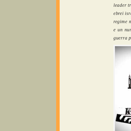
leader t
ebrei is
regime n
e un num
guerra p