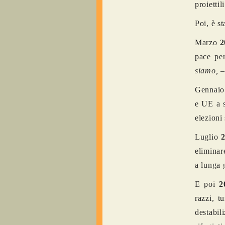
proietti
Poi, è s
Marzo
2
pace per
siamo,
–
Gennai
e UE a s
elezioni
Luglio
eliminare
a lunga 
E poi
2
razzi, t
destabil