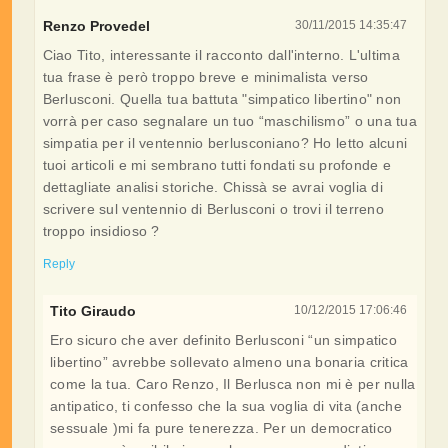
Renzo Provedel
30/11/2015 14:35:47
Ciao Tito, interessante il racconto dall'interno. L'ultima
tua frase è però troppo breve e minimalista verso
Berlusconi. Quella tua battuta "simpatico libertino" non
vorrà per caso segnalare un tuo “maschilismo” o una tua
simpatia per il ventennio berlusconiano? Ho letto alcuni
tuoi articoli e mi sembrano tutti fondati su profonde e
dettagliate analisi storiche. Chissà se avrai voglia di
scrivere sul ventennio di Berlusconi o trovi il terreno
troppo insidioso ?
Reply
Tito Giraudo
10/12/2015 17:06:46
Ero sicuro che aver definito Berlusconi “un simpatico
libertino” avrebbe sollevato almeno una bonaria critica
come la tua. Caro Renzo, Il Berlusca non mi è per nulla
antipatico, ti confesso che la sua voglia di vita (anche
sessuale )mi fa pure tenerezza. Per un democratico