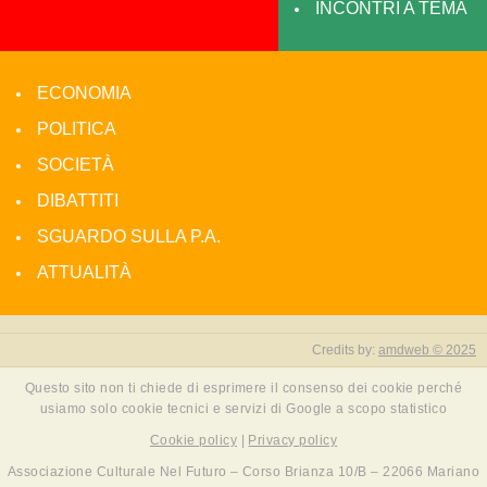
INCONTRI A TEMA
ECONOMIA
POLITICA
SOCIETÀ
DIBATTITI
SGUARDO SULLA P.A.
ATTUALITÀ
Credits by:
amdweb © 2025
Questo sito non ti chiede di esprimere il consenso dei cookie perché
usiamo solo cookie tecnici e servizi di Google a scopo statistico
Cookie policy
|
Privacy policy
Associazione Culturale Nel Futuro – Corso Brianza 10/B – 22066 Mariano