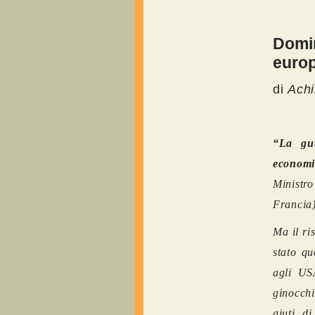
Domi
euro
di
Ach
“La gue
economi
Ministro
Francia
Ma il ri
stato qu
agli US
ginocch
aiuti d