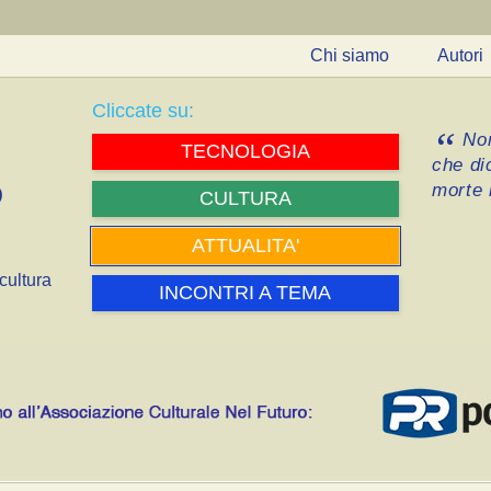
Chi siamo
Autori
Cliccate su:
Non
TECNOLOGIA
che di
morte i
CULTURA
ATTUALITA'
cultura
INCONTRI A TEMA