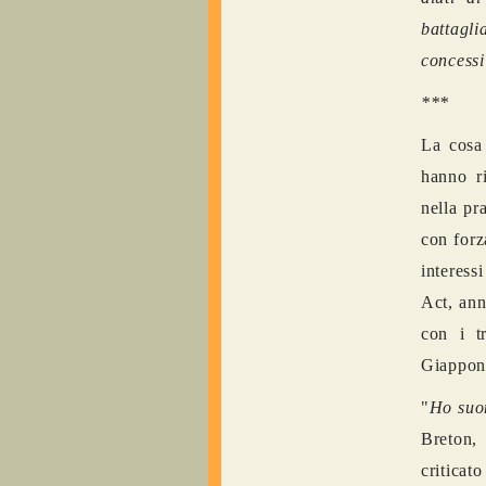
battagli
concessi
***
La cosa 
hanno ri
nella pr
con forz
interess
Act, ann
con i t
Giappon
"
Ho suon
Breton,
criticat