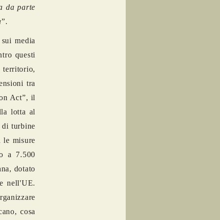
a da parte
a
”.
o sui media
ntro questi
erritorio,
ensioni tra
on Act”, il
a lotta al
 di turbine
a le misure
no a 7.500
ana, dotato
e nell'UE.
organizzare
cano, cosa