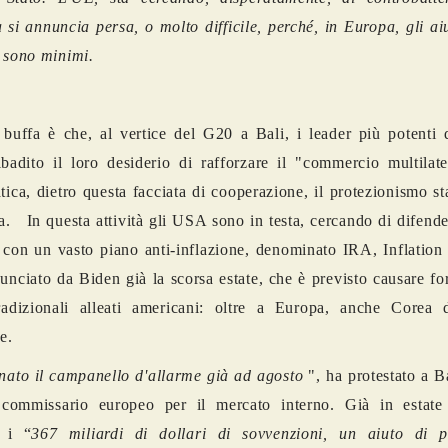
a si annuncia persa, o molto difficile, perché, in Europa, gli aiu
 sono minimi.
buffa è che, al vertice del G20 a Bali, i leader più potenti
badito il loro desiderio di rafforzare il "commercio multilate
atica, dietro questa facciata di cooperazione, il protezionismo s
a. In questa attività gli USA sono in testa, cercando di difende
i con un vasto piano anti-inflazione, denominato IRA, Inflatio
unciato da Biden già la scorsa estate, che è previsto causare for
radizionali alleati americani: oltre a Europa, anche Corea
e.
ato il campanello d'allarme già ad agosto
", ha protestato a B
 commissario europeo per il mercato interno. Già in estate 
o i “
367 miliardi di dollari di sovvenzioni, un aiuto di p