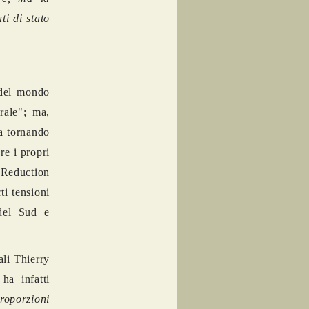
ti di stato
 del mondo
rale"; ma,
ta tornando
re i propri
n Reduction
ti tensioni
 del Sud e
ali Thierry
ha infatti
roporzioni