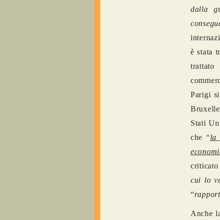
dalla g
consegu
internaz
è stata 
trattat
commerci
Parigi s
Bruxelle
Stati Un
che “
la
economi
criticat
cui lo 
“
rapport
Anche la