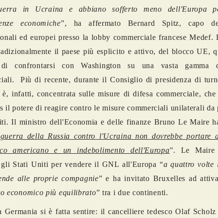
uerra in Ucraina e abbiano sofferto meno dell'Europa p
enze economiche
”, ha affermato Bernard Spitz, capo deg
ionali ed europei presso la lobby commerciale francese Medef. 
tradizionalmente il paese più esplicito e attivo, del blocco UE, 
o di confrontarsi con Washington su una vasta gamma d
ali. Più di recente, durante il Consiglio di presidenza di tur
i è, infatti, concentrata sulle misure di difesa commerciale, ch
s il potere di reagire contro le misure commerciali unilaterali da 
iti. Il ministro dell'Economia e delle finanze Bruno Le Maire h
 guerra della Russia contro l'Ucraina non dovrebbe portare 
co americano e un indebolimento dell'Europa
". Le Maire
o gli Stati Uniti per vendere il GNL all'Europa “
a quattro volte 
vende alle proprie compagnie
” e ha invitato Bruxelles ad attiv
o economico più equilibrato
” tra i due continenti.
 Germania si è fatta sentire: il cancelliere tedesco Olaf Scholz