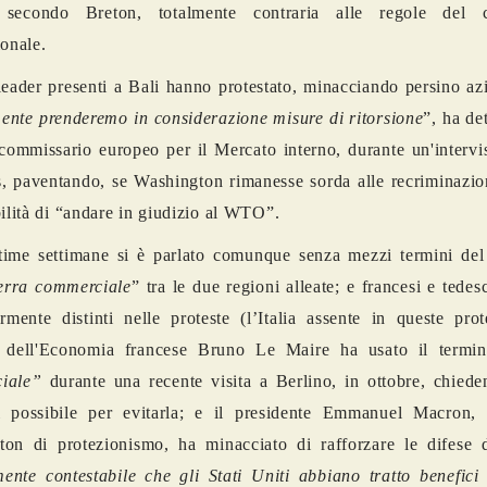
secondo Breton, totalmente contraria alle regole del 
ionale.
leader presenti a Bali hanno protestato, minacciando persino azi
nte prenderemo in considerazione misure di ritorsione
”, ha de
commissario europeo per il Mercato interno, durante un'interv
, paventando, se Washington rimanesse sorda alle recriminazion
bilità di “andare in giudizio al WTO”.
time settimane si è parlato comunque senza mezzi termini del 
erra commerciale
” tra le due regioni alleate; e francesi e tedes
armente distinti nelle proteste (l’Italia assente in queste pro
o dell'Economia francese Bruno Le Maire ha usato il termi
iale”
durante una recente visita a Berlino, in ottobre, chiede
il possibile per evitarla; e il presidente Emmanuel Macron,
ton di protezionismo, ha minacciato di rafforzare le difese 
lmente contestabile che gli Stati Uniti abbiano tratto benefic