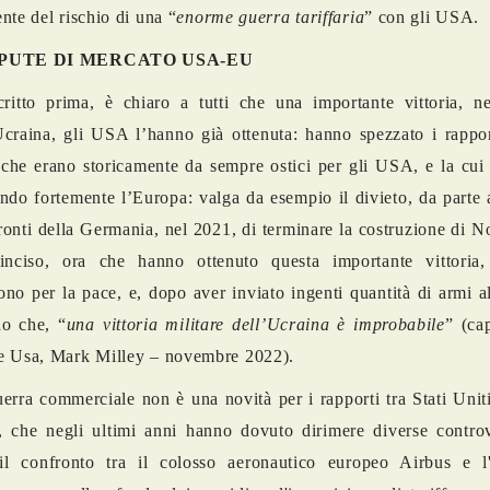
nte del rischio di una “
enorme guerra tariffaria
” con gli USA.
SPUTE DI MERCATO USA-EU
itto prima, è chiaro a tutti che una importante vittoria, ne
craina, gli USA l’hanno già ottenuta: hanno spezzato i rappor
che erano storicamente da sempre ostici per gli USA, e la cui 
ndo fortemente l’Europa: valga da esempio il divieto, da parte
ronti della Germania, nel 2021, di terminare la costruzione di 
inciso, ora che hanno ottenuto questa importante vittori
no per la pace, e, dopo aver inviato ingenti quantità di armi a
no che, “
una vittoria militare dell’Ucraina è improbabile
” (ca
e Usa, Mark Milley – novembre 2022).
erra commerciale non è una novità per i rapporti tra Stati Uni
 che negli ultimi anni hanno dovuto dirimere diverse controv
 il confronto tra il colosso aeronautico europeo Airbus e l