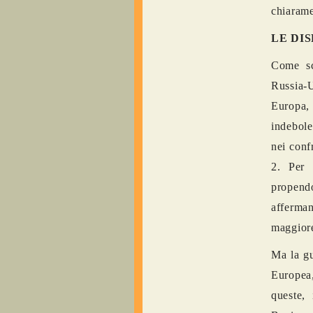
chiarame
LE DI
Come scr
Russia-U
Europa, 
indebole
nei conf
2. Per 
propendo
afferma
maggior
Ma la gu
Europea,
queste,