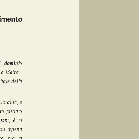
imento
l dominio
e Maire -
itale della
 Ucraina, è
o fastidio
ioni, è in
on ingenti
ere, ma la