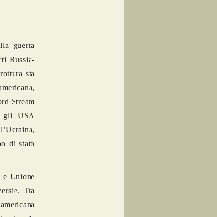
lla guerra
ti Russia-
rottura sta
 americana,
Nord Stream
a, gli USA
ll’Ucraina,
po di stato
ti e Unione
ersie. Tra
'americana