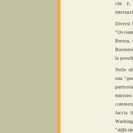
che è, 
internaz
Diversi 
“
Ovviame
Breton, 
Business
la possi
Nelle ul
una “
gu
particol
ministr
commerc
faccia 
Washing
"
diffici