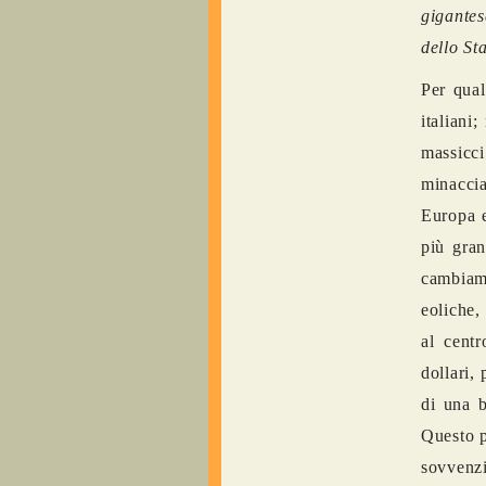
gigantes
dello St
Per qual
italiani
massicc
minaccia
Europa e
più gran
cambiame
eoliche, 
al centr
dollari,
di una b
Questo p
sovvenzi