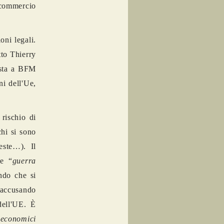
commercio
oni legali.
tto Thierry
ista a BFM
i dell'Ue,
rischio di
chi si sono
teste…). Il
ne “
guerra
ndo che si
 accusando
dell'UE. È
i economici