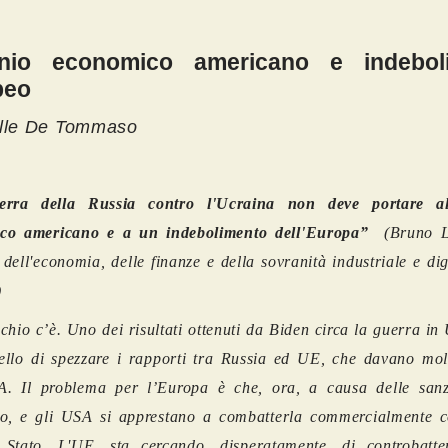
nio economico americano e indebol
peo
ille De Tommaso
rra della Russia contro l'Ucraina non deve portare a
co americano e a un indebolimento dell'Europa”
(Bruno L
 dell'economia, delle finanze e della sovranità industriale e dig
)
schio c’è. Uno dei risultati ottenuti da Biden circa la guerra in
ello di spezzare i rapporti tra Russia ed UE, che davano molt
A. Il problema per l’Europa è che, ora, a causa delle sanz
io, e gli USA si apprestano a combatterla commercialmente c
i Stato. L'UE, sta cercando, disperatamente, di controbatt