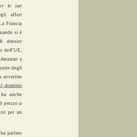
er le sue
li affari
La Francia
quando si è
i dossier
no dell'UE,
e daranno a
parte degli
a avvertito
al dominio
 ha anche
il prezzo a
arsi per un
 ha parlato