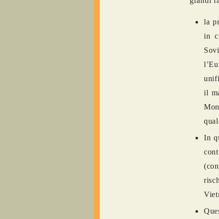
grandi f
la p
in c
Sovi
l’Eu
unif
il m
Mond
qual
In q
cont
(con
risc
Viet
Ques