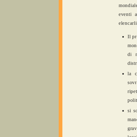
mondiale
eventi 
elencarli
Il p
mond
di m
dist
la c
sovr
ripe
poli
si s
manc
grav