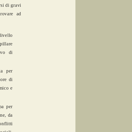
si di gravi
provare ad
livello
pillare
ivo di
ta per
tore di
mico e
pa per
one, da
nflitti