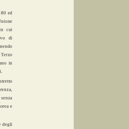
i 80 ed
Unione
in cui
ivo di
enendo
o Terzo
ano in
occhi.
stretto
renza,
e senza
Corea e
e degli