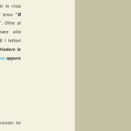
le in vista
l tema
"
Il
".
Oltre ai
pare alla
 i lettori
hiedere le
com
oppure
issuto tre