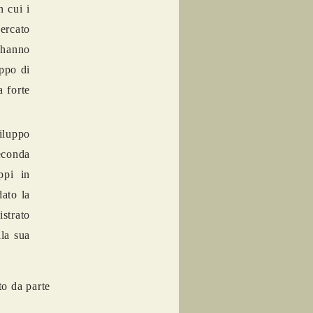
n cui i
cercato
 hanno
uppo di
a forte
iluppo
seconda
ppi in
ato la
strato
lla sua
to da parte