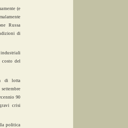
guamente (e
malamente
ione Russa
ndizioni di
industriali
 costo del
a di lotta
1 settembre
decennio 90
ravi crisi
la politica