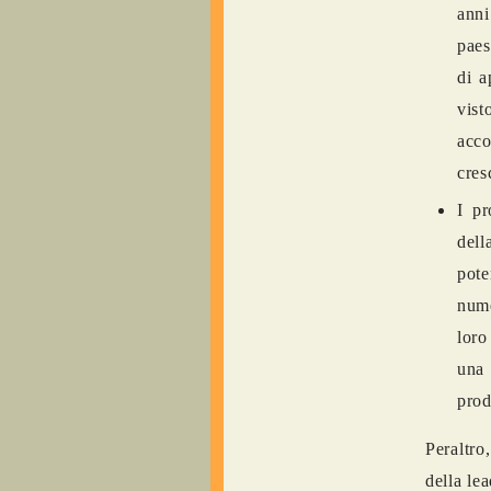
anni
paes
di a
vist
acco
cres
I pr
dell
pot
nume
loro
una 
prod
Peraltro,
della le