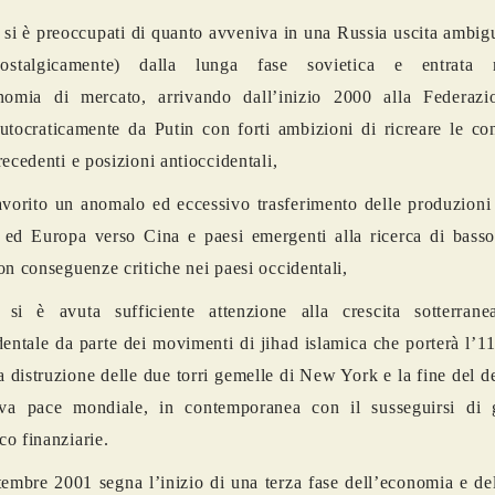
 si è preoccupati di quanto avveniva in una Russia uscita ambi
ostalgicamente) dalla lunga fase sovietica e entrata 
onomia di mercato, arrivando dall’inizio 2000 alla Federaz
autocraticamente da Putin con forti ambizioni di ricreare le co
recedenti e posizioni antioccidentali,
avorito un anomalo ed eccessivo trasferimento delle produzioni 
ed Europa verso Cina e paesi emergenti alla ricerca di basso
on conseguenze critiche nei paesi occidentali,
i è avuta sufficiente attenzione alla crescita sotterrane
dentale da parte dei movimenti di jihad islamica che porterà l’1
a distruzione delle due torri gemelle di New York e la fine del 
tiva pace mondiale, in contemporanea con il susseguirsi di g
o finanziarie.
tembre 2001 segna l’inizio di una terza fase dell’economia e del