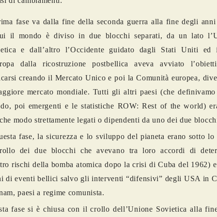
asi di cambiamenti:
rima fase va dalla fine della seconda guerra alla fine degli ann
ui il mondo è diviso in due blocchi separati, da un lato l’
etica e dall’altro l’Occidente guidato dagli Stati Uniti ed 
ropa dalla ricostruzione postbellica aveva avviato l’obiett
icarsi creando il Mercato Unico e poi la Comunità europea, div
aggiore mercato mondiale. Tutti gli altri paesi (che definivam
o, poi emergenti e le statistiche ROW: Rest of the world) er
che modo strettamente legati o dipendenti da uno dei due bl
uesta fase, la sicurezza e lo sviluppo del pianeta erano sotto lo 
rollo dei due blocchi che avevano tra loro accordi di deter
tro rischi della bomba atomica dopo la crisi di Cuba del 1962) 
hi di eventi bellici salvo gli interventi “difensivi” degli USA in 
nam, paesi a regime comunista.
ta fase si è chiusa con il crollo dell’Unione Sovietica alla fin