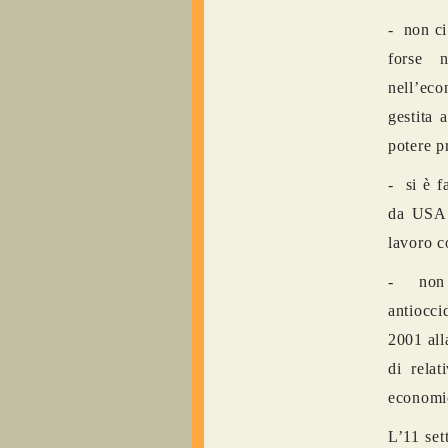
- non ci
forse n
nell’ec
gestita 
potere p
- si è f
da USA 
lavoro c
- non s
antiocci
2001 all
di rela
economic
L’11 set