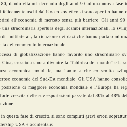
 80, dando vita nel decennio degli anni 90 ad una nuova fase i
i felicemente usciti dal blocco sovietico si sono aperti o hanno 
prirsi all’economia di mercato senza più barriere. Gli anni 90
o una straordinaria apertura degli scambi internazionali, lo svil
rdi multilaterali, la riduzione dei dazi che hanno portato ad un
cita del commercio internazionale.
ocessi di globalizzazione hanno favorito uno straordinario sv
a Cina, cresciuta sino a divenire la “fabbrica del mondo” e la 
enza economica mondiale, ma hanno anche consentito svilu
rose economie del Sud-Est mondiale. Gli USA hanno consolid
 posizione di maggiore economia mondiale e l’Europa ha regi
forte crescita delle sue esportazioni passate dal 30% al 48% de
uzione.
 in questa fase di crescita si sono compiuti gravi errori soprattut
adership USA e occidentale: