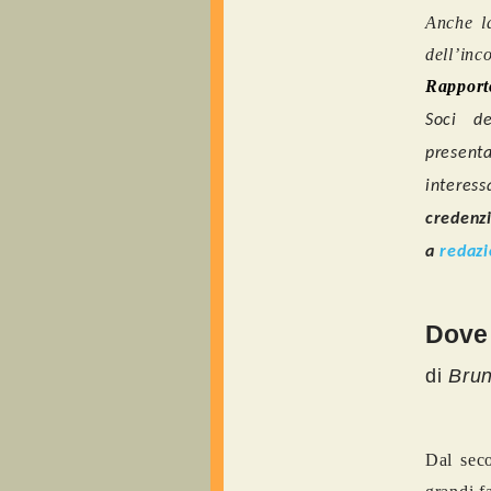
Anche la
dell’in
Rapporto
Soci de
presenta
interess
credenzi
a
redaz
Dove
di
Brun
Dal seco