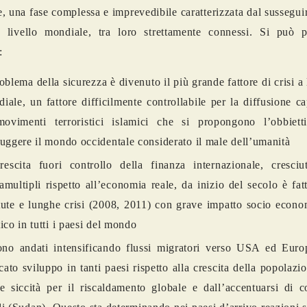
, una fase complessa e imprevedibile caratterizzata dal susseguir
a livello mondiale, tra loro strettamente connessi. Si può 
:
roblema della sicurezza è divenuto il più grande fattore di crisi a 
iale, un fattore difficilmente controllabile per la diffusione ca
ovimenti terroristici islamici che si propongono l’obbiett
ruggere il mondo occidentale considerato il male dell’umanità
rescita fuori controllo della finanza internazionale, cresciu
amultipli rispetto all’economia reale, da inizio del secolo è fat
tute e lunghe crisi (2008, 2011) con grave impatto socio econo
tico in tutti i paesi del mondo
ono andati intensificando flussi migratori verso USA ed Euro
ato sviluppo in tanti paesi rispetto alla crescita della popolazi
e siccità per il riscaldamento globale e dall’accentuarsi di co