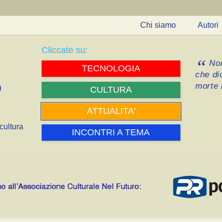
Chi siamo
Autori
Cliccate su:
Non
TECNOLOGIA
che di
morte i
CULTURA
ATTUALITA'
cultura
INCONTRI A TEMA