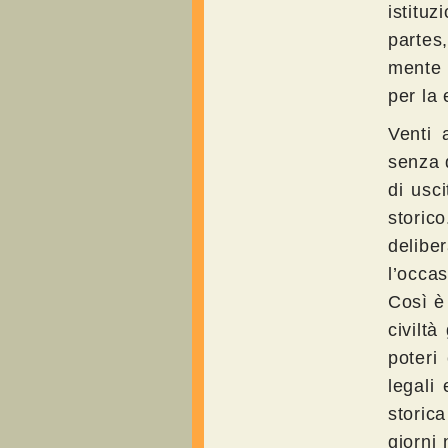
istitu
partes
mente 
per la
Venti 
senza d
di usc
storic
delibe
l’occa
Così è
civiltà
poteri
legali 
storic
giorni 