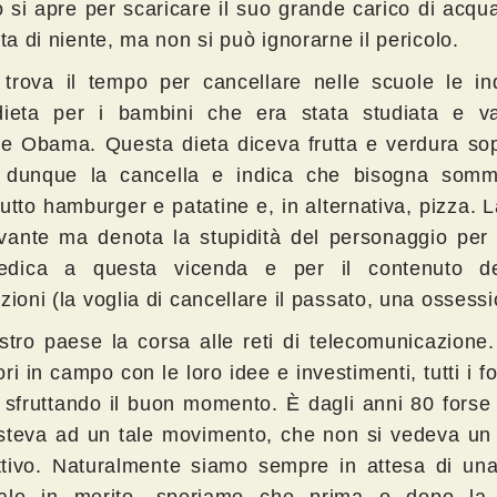
ro si apre per scaricare il suo grande carico di acqu
nta di niente, ma non si può ignorarne il pericolo.
trova il tempo per cancellare nelle scuole le ind
dieta per i bambini che era stata studiata e v
le Obama. Questa dieta diceva frutta e verdura sop
dunque la cancella e indica che bisogna sommi
utto hamburger e patatine e, in alternativa, pizza. L
levante ma denota la stupidità del personaggio per
edica a questa vicenda e per il contenuto de
zioni (la voglia di cancellare il passato, una ossessi
stro paese la corsa alle reti di telecomunicazione. 
ri in campo con le loro idee e investimenti, tutti i for
sfruttando il buon momento. È dagli anni 80 forse
isteva ad un tale movimento, che non si vedeva un
ttivo. Naturalmente siamo sempre in attesa di una 