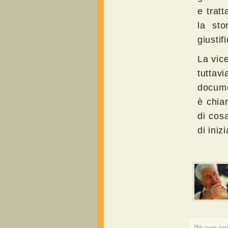
e trat
la sto
giustif
La vice
tuttavi
docume
è chia
di cos
di inizi
[Nuovo c