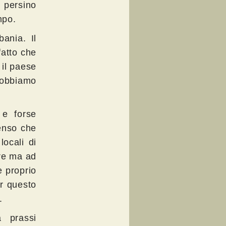
 persino
mpo.
ania. Il
fatto che
 il paese
obbiamo
 e forse
Penso che
locali di
are ma ad
e proprio
er questo
.
a prassi