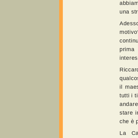
abbiam
una st
Adesso
motivo
continu
prima
interes
Riccar
qualco
il mae
tutti i
andare
stare 
che è 
La Ca