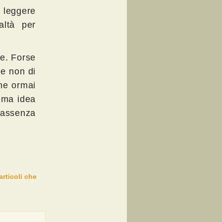
e leggere
altà per
te. Forse
 e non di
che ormai
ima idea
 assenza
articoli che