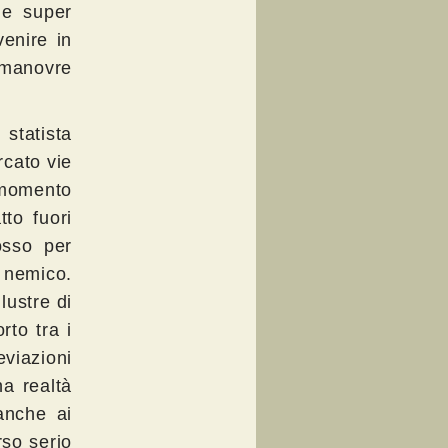
ne super
venire in
 manovre
statista
rcato vie
 momento
tto fuori
osso per
l nemico.
lustre di
rto tra i
eviazioni
na realtà
anche ai
rso serio