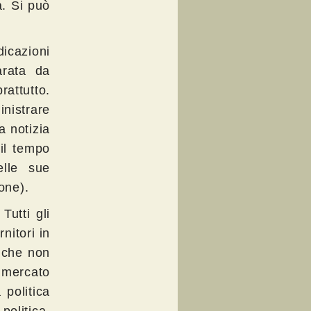
a. Si può
icazioni
arata da
rattutto.
nistrare
a notizia
 il tempo
lle sue
one).
Tutti gli
nitori in
 che non
 mercato
politica