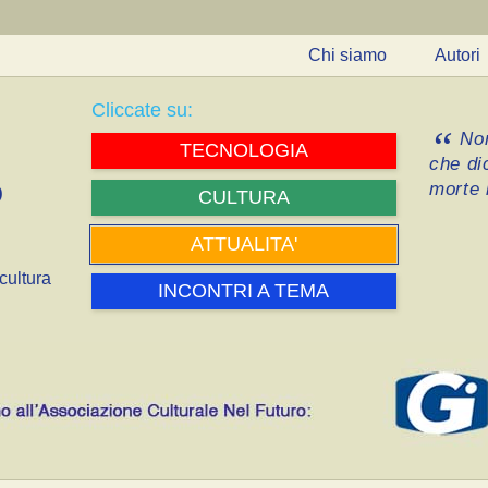
Chi siamo
Autori
Cliccate su:
Non
TECNOLOGIA
che di
morte i
CULTURA
ATTUALITA'
cultura
INCONTRI A TEMA