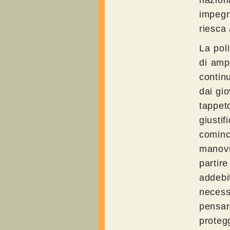
nazion
impegna
riesca 
La pol
di ampi
contin
dai gi
tappe
giustif
cominci
manovr
partir
addeb
necess
pensa
proteg