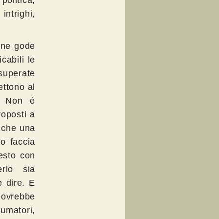
olitica,
intrighi,
ione gode
cabili le
 superate
ettono al
e. Non è
roposti a
e che una
o faccia
iesto con
erlo sia
 dire. E
ovrebbe
umatori,