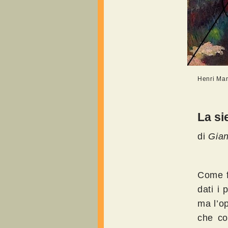
Henri Man
La si
di
Gian
Come f
dati i
ma l’op
che co