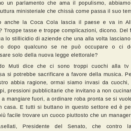
o un parlamento che ama il populismo, abbiamo
ruttura ministeriale che chissà come passa il suo te
 anche la Coca Cola lascia il paese e va in Alb
? Troppe tasse e troppe complicazioni, dicono. Del 
a lo stillicidio di aziende che una alla volta lasciano
 o dopo qualcuno se ne può occupare o ci d
sare solo della nuova legge elettorale?
do Muti dice che ci sono troppi cuochi alla tv
sa si potrebbe sacrificare a favore della musica. 
stro abbia ragione, ormai siamo invasi da cuochi, 
 tipi, pressioni pubblicitarie che invitano a non cucin
 a mangiare fuori, a ordinare roba pronta se si vuol
in casa. E tutti si buttano in questo settore ed è p
più facile trovare un cuoco piuttosto che un manager
sellati, Presidente del Senato, che contro l