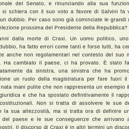
zionale del Senato, e rinunciando alla sua funzio
, si schiera con il suo voto a favore di Salvini fa 
un dubbio. Per caso sono già cominciate le grandi
 elezione prossima del Presidente della Repubblica?
anni dalla morte di Craxi. Un uomo politico, uno 
ubbio, ha fatto errori come tanti e forse tutti, ha ce
ite anche non regolamentari nel contesto del suo
o. Ha cambiato il paese, ci ha provato. È stato fa
ratamente da sinistra, una sinistra che ha prom
sione un ruolo della magistratura per fare fuori i
 nata mani pulite che non rappresenta un esempio il
 giuridica e che ha spostato definitivamente il rappo
 costituzionali. Non si tratta di assolvere le sue d
e la sua altezzosità, ma si tratta ora di definire u
a del paese e le sue conseguenze che arrivano 
nostri. Il discorso di Craxi è in altri termini un disco