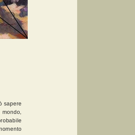
uò sapere
l mondo,
probabile
 momento