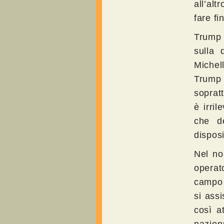
all’alt
fare fi
Trump 
sulla 
Michel
Trump 
sopratt
è irri
che d
disposi
Nel no
operato
campo 
si ass
così a