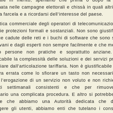
ale in merito, speriamo che prima o dopo la p
ta nelle campagne elettorali e chissà in quali altri 
a farcela e a ricordarsi dell’interesse del paese.
itica commerciale degli operatori di telecomunicaz
e protezioni formali e sostanziali. Non sono giustifi
ue cadute delle reti e i buchi di software che sono
ovani e dagli esperti non sempre facilmente e che m
to persone non pratiche e soprattutto anzian
icabile la complessità delle soluzioni e dei servizi p
are dall’articolazione tariffaria. Non è giustificabil
a errata come lo sfiorare un tasto non necessari
e l’erogazione di un servizio non voluto e non rich
iti settimanali consistenti e che per rimuov
ario una complicata procedura. E altro si potrebbe
re che abbiamo una Autorità dedicata che d
gere gli utenti, abbiamo enti che tutelano i cons