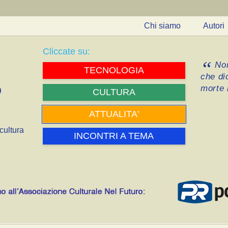
Chi siamo
Autori
Cliccate su:
Non
TECNOLOGIA
che di
morte i
CULTURA
ATTUALITA'
cultura
INCONTRI A TEMA