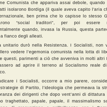
one Comunista che appariva assai debole, quando
atti isolarono Bordiga (il quale aveva capito l’aria c
nternazionale, ben prima che lo capisse lo stesso 
arono “social traditori”, per poi essere ria
ntalmente quando, invasa la Russia, questa partec
a fianco degli alleati.
a unitario durò nella Resistenza. I Socialisti, non 
llero vedere l’egemonia comunista nella lotta di li
 questi, parimenti a ciò che avveniva in molti altri 
assero ad aprire il terreno al Socialismo reale d
co.
udicare i Socialisti, occorre a mio parere, consid
 strategie di Partito, l’ideologia che permeava la s
ranza dei dirigenti che dopo vent’anni di dittatura
o traghettato, papale, papale, il massimalismo soc