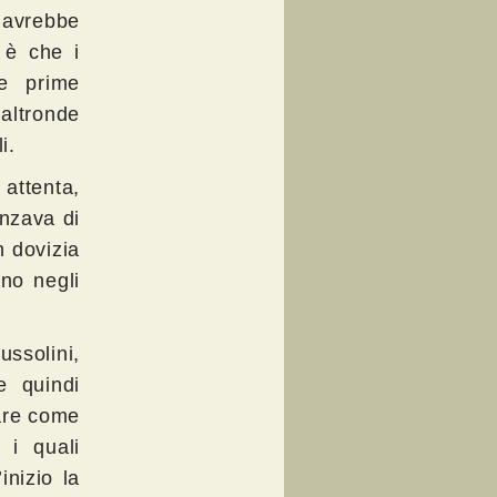
 avrebbe
e è che i
le prime
altronde
i.
attenta,
anzava di
n dovizia
ano negli
ussolini,
e quindi
fare come
 i quali
inizio la