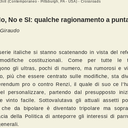
hill (Contemporaneo - Pittsburgh, PA - USA) - Crossroads
No, No e SI: qualche ragionamento a punta
 Giraudo
oserie italiche si stanno scatenando in vista del r
modifiche costituzionali. Come per tutte le ti
gono gli ultras, pochi di numero, ma rumorosi e vio
ito, più che essere centrato sulle modifiche, sta d
erendum pro o contro Renzi, il quale di suo ce l’
nel personalizzare, partendo dal presupposto iniz
 vinto facile. Sottovalutava gli attuali assetti pol
che da bipolare è diventato tripolare ma soprat
cia della Politica di anteporre gli interessi di par
generali.