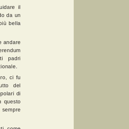
idare il
ndo da un
più bella
re andare
ferendum
ti padri
ionale.
ro, ci fu
utto del
polari di
in questo
 sempre
sti, come