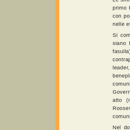
primo P
con po
nelle e
Si com
siano 
fasul
contrap
leader
benepl
comunis
Govern
atto 
Roose
comuni
Nel do