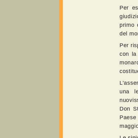
Per es
giudiz
primo 
del m
Per ri
con la
monarc
costit
L’asse
una le
nuovis
Don St
Paese
maggio
Le sini