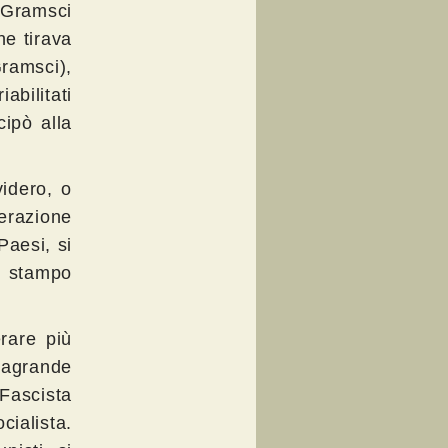
 Gramsci
he tirava
Gramsci),
bilitati
ipò alla
videro, o
berazione
Paesi, si
i stampo
erare più
tragrande
 Fascista
ialista.