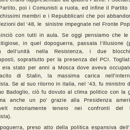
artito, poi i Comunisti a ruota, ed infine il Partito
chissimi membri e i Repubblicani che poi abbando
lezioni del ‘48, le sinistre impegnate nel Fronte Pop
inciò con tutti in aula. Se oggi pensiamo che l
litigiose, in quel dopoguerra, passata l’illusione (
la) dell’unità nella Resistenza, i due blocc
posti, soprattutto per la presenza del PCI. Togliatt
, era stato per anni a Mosca dove aveva occupato
acito di Stalin, la massima carica nell’intern
ta. Se al suo ritorno in Italia, nel ‘43, fu ministro 
o Badoglio, ciò fu dovuto al clima politico con la 
(ma anche un po’ grazie alla Presidenza amer
velt notoriamente tenero nei confronti del D
sta).
poguerra, preso atto della politica espansiva del