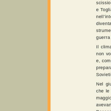
scissi
e Togli
nell’i
divent
strume
guerra 
Il clim
non vo
e, come
prepar
Sovieti
Nel gi
che le
maggio
avevan