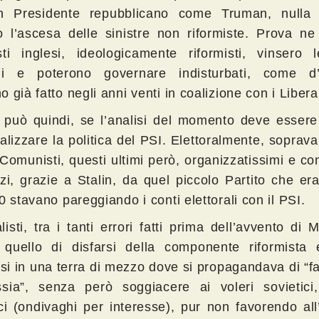
n Presidente repubblicano come Truman, nulla
to l’ascesa delle sinistre non riformiste. Prova n
sti inglesi, ideologicamente riformisti, vinsero 
ni e poterono governare indisturbati, come d’
 già fatto negli anni venti in coalizione con i Liberal
 può quindi, se l’analisi del momento deve essere 
alizzare la politica del PSI. Elettoralmente, soprav
Comunisti, questi ultimi però, organizzatissimi e co
zi, grazie a Stalin, da quel piccolo Partito che er
0 stavano pareggiando i conti elettorali con il PSI.
listi, tra i tanti errori fatti prima dell’avvento di M
 quello di disfarsi della componente riformista 
arsi in una terra di mezzo dove si propagandava di “
sia”, senza però soggiacere ai voleri sovietici,
ci (ondivaghi per interesse), pur non favorendo all’