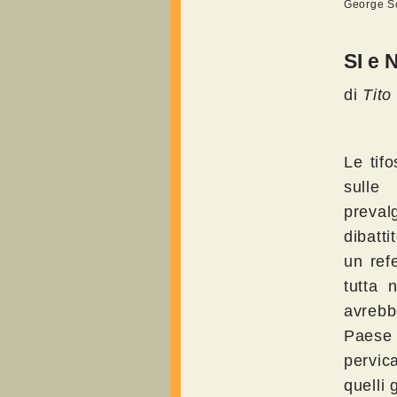
George Sc
SI e 
di
Tito
Le tif
sulle 
preval
dibatt
un ref
tutta 
avrebbe
Paese 
pervica
quelli 