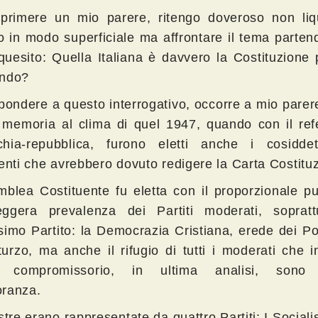
primere un mio parere, ritengo doveroso non liqu
io in modo superficiale ma affrontare il tema parte
quesito: Quella Italiana è davvero la Costituzione 
ondo?
spondere a questo interrogativo, occorre a mio pare
 memoria al clima di quel 1947, quando con il re
hia-repubblica, furono eletti anche i cosiddet
uenti che avrebbero dovuto redigere la Carta Costituz
mblea Costituente fu eletta con il proporzionale pu
ggera prevalenza dei Partiti moderati, sopratt
simo Partito: la Democrazia Cristiana, erede dei Po
urzo, ma anche il rifugio di tutti i moderati che 
 compromissorio, in ultima analisi, sono
ranza.
stre erano rappresentate da quattro Partiti: I Sociali