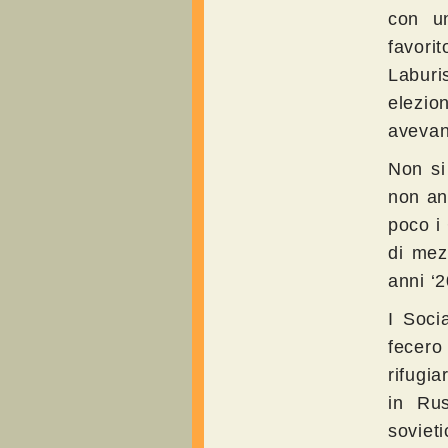
con u
favori
Laburi
elezio
avevano
Non si
non an
poco i 
di mez
anni ‘2
I Socia
fecero
rifugi
in Rus
sovieti