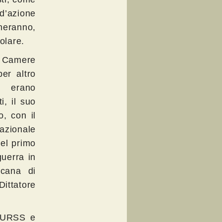
 d’azione
neranno,
olare.
e Camere
per altro
hi erano
i, il suo
, con il
azionale
del primo
guerra in
icana di
ittatore
l’URSS e