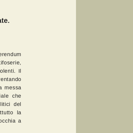
te.
eferendum
foserie,
lenti. Il
iventando
ha messa
iale che
itici del
tutto la
rocchia a