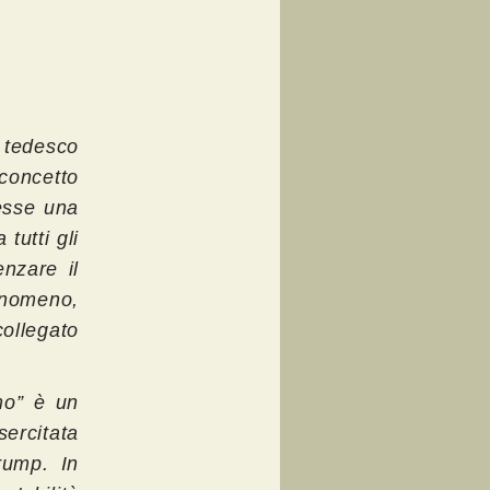
tedesco
 concetto
esse una
tutti gli
nzare il
enomeno,
collegato
mo” è un
sercitata
rump. In