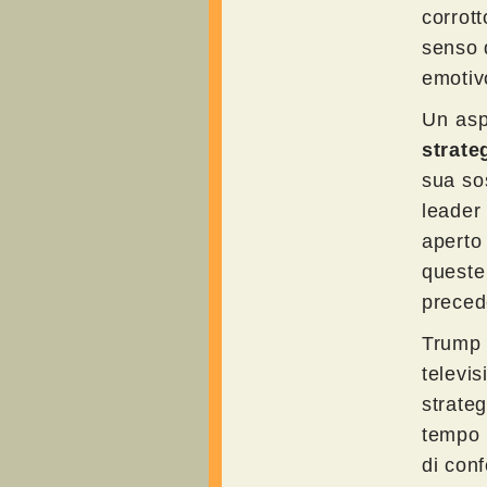
corrot
senso 
emotivo
Un asp
strate
sua so
leader
aperto
quest
precede
Trump 
televi
strate
tempo 
di conf