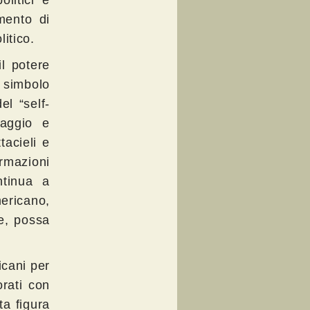
olitici e
mento di
itico.
l potere
 simbolo
el “self-
raggio e
tacieli e
rmazioni
ntinua a
ericano,
e, possa
icani per
orati con
a figura