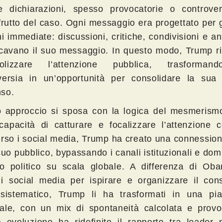
 dichiarazioni, spesso provocatorie o controve
frutto del caso. Ogni messaggio era progettato per
i immediate: discussioni, critiche, condivisioni e an
icavano il suo messaggio. In questo modo, Trump ri
olizzare l’attenzione pubblica, trasforman
versia in un’opportunità per consolidare la sua
so.
 approccio si sposa con la logica del mesmerismo
apacità di catturare e focalizzare l’attenzione co
erso i social media, Trump ha creato una connession
suo pubblico, bypassando i canali istituzionali e dom
ito politico su scala globale. A differenza di Ob
i social media per ispirare e organizzare il con
istematico, Trump li ha trasformati in una pia
ale, con un mix di spontaneità calcolata e provo