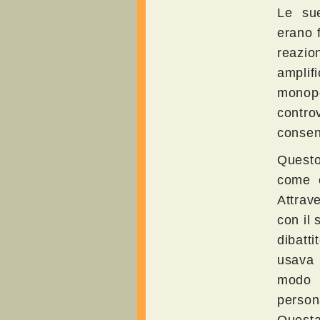
Le sue
erano 
reazion
amplif
monop
contro
consen
Questo
come c
Attrav
con il 
dibatt
usava 
modo s
person