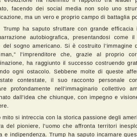
 evoluzione ha ridefinito il rapporto tra leader p
rato, facendo dei social media non solo uno stru
cazione, ma un vero e proprio campo di battaglia pol
 Trump ha saputo sfruttare con grande efficacia i
narrazione autobiografica, presentandosi come il
e del sogno americano. Si è costruito l’immagine d
an,” l’imprenditore che, grazie al proprio co
inazione, ha raggiunto il successo costruendo grat
ndo ogni ostacolo. Sebbene molte di queste affe
state contestate, il suo racconto personale co
are profondamente nell’immaginario collettivo am
inato dall’idea che chiunque, con impegno e vision
re.
mito si intreccia con la storica passione degli amer
ra del pioniere, l’uomo che affronta territori inespl
a e indipendenza. Trump ha saputo incarnare quest