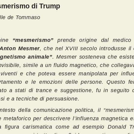
smerismo di Trump
lle de Tommaso
rmine
“mesmerismo”
prende origine dal medico 
 Anton Mesmer
, che nel XVIII secolo introdusse il
gnetismo animale”
. Mesmer sosteneva che esist
nvisibile, simile a un fluido magnetico, che collegava 
 viventi e che poteva essere manipolata per influe
tamento e le emozioni delle persone. Questo f
ato a stati di trance e suggestione, fu in seguito 
osi e a tecniche di persuasione.
ntesto della comunicazione politica, il “mesmeris
e metaforico per descrivere l’influenza magnetica e
 figura carismatica come ad esempio Donald T