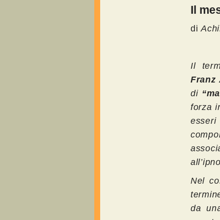
Il me
di
Achi
Il te
Franz
di
“ma
forza i
esseri
compor
associ
all’ipn
Nel co
termin
da una