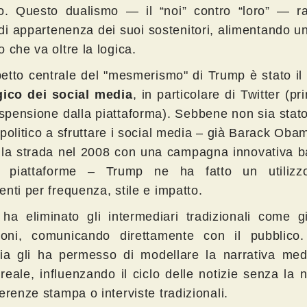
to. Questo dualismo — il “noi” contro “loro” — raf
di appartenenza dei suoi sostenitori, alimentando 
 che va oltre la logica.
etto centrale del "mesmerismo" di Trump è stato i
gico dei social media
, in particolare di Twitter (pr
spensione dalla piattaforma). Sebbene non sia stato
 politico a sfruttare i social media – già Barack Ob
 la strada nel 2008 con una campagna innovativa b
e piattaforme – Trump ne ha fatto un utilizz
nti per frequenza, stile e impatto.
ha eliminato gli intermediari tradizionali come gi
sioni, comunicando direttamente con il pubblico
gia gli ha permesso di modellare la narrativa medi
reale, influenzando il ciclo delle notizie senza la 
erenze stampa o interviste tradizionali.