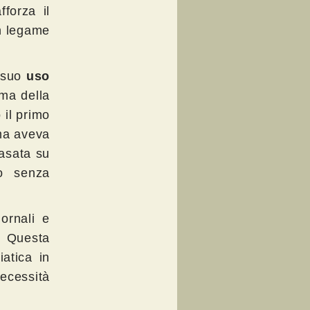
forza il
un legame
l suo
uso
ima della
 il primo
ama aveva
asata su
o senza
ornali e
. Questa
atica in
necessità