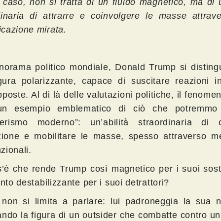
 caso, non si tratta di un fluido magnetico, ma di u
dinaria di attrarre e coinvolgere le masse attrav
cazione mirata.
norama politico mondiale, Donald Trump si distin
gura polarizzante, capace di suscitare reazioni i
poste. Al di là delle valutazioni politiche, il fenom
 un esempio emblematico di ciò che potremmo 
rismo moderno”: un’abilità straordinaria di c
nzione e mobilitare le masse, spesso attraverso m
zionali.
’è che rende Trump così magnetico per i suoi soste
anto destabilizzante per i suoi detrattori?
non si limita a parlare: lui padroneggia la sua na
ando la figura di un outsider che combatte contro u