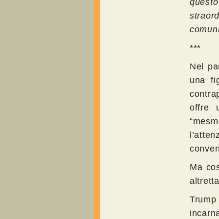
questo
straor
comuni
***
Nel pa
una fi
contrap
offre
“mesme
l’atte
conven
Ma cos
altrett
Trump 
incarn