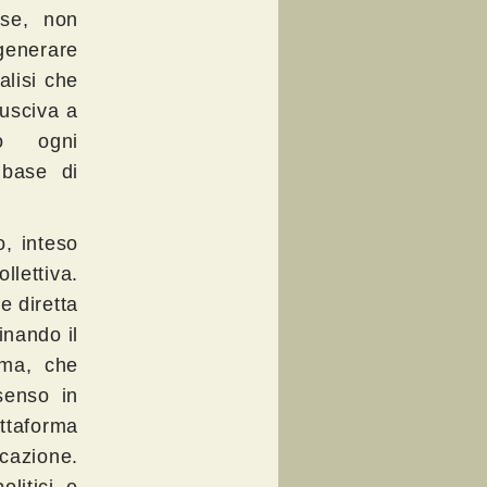
rse, non
 generare
alisi che
usciva a
do ogni
 base di
, inteso
llettiva.
e diretta
inando il
ama, che
senso in
ttaforma
cazione.