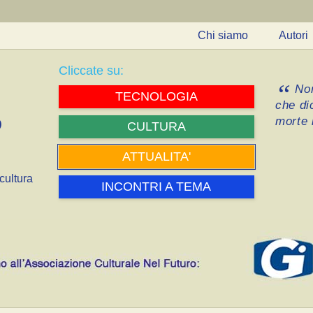
Chi siamo
Autori
Cliccate su:
Non
TECNOLOGIA
che di
morte i
CULTURA
ATTUALITA'
cultura
INCONTRI A TEMA