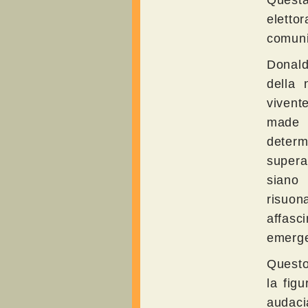
Questa
eletto
comuni
Donald
della 
vivent
made m
determ
supera
siano 
risuon
affasc
emerge
Questo 
la figu
audaci