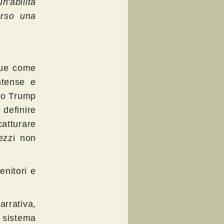
n'abilità
erso una
gue come
ntense e
eno Trump
definire
atturare
ezzi non
nitori e
rrativa,
n sistema