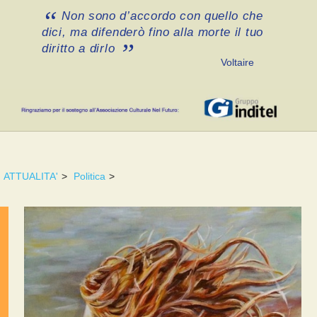
Non sono d’accordo con quello che
dici, ma difenderò fino alla morte il tuo
diritto a dirlo
Voltaire
ATTUALITA'
>
Politica
>