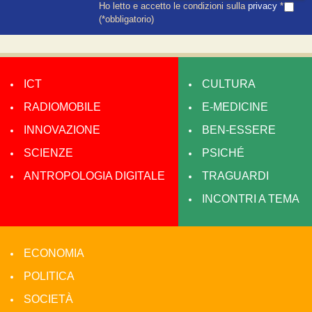
Ho letto e accetto le condizioni sulla
privacy
*
(*obbligatorio)
ICT
CULTURA
RADIOMOBILE
E-MEDICINE
INNOVAZIONE
BEN-ESSERE
SCIENZE
PSICHÉ
ANTROPOLOGIA DIGITALE
TRAGUARDI
INCONTRI A TEMA
ECONOMIA
POLITICA
SOCIETÀ