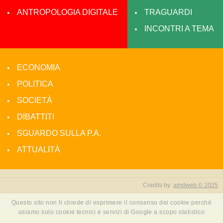
ANTROPOLOGIA DIGITALE
TRAGUARDI
INCONTRI A TEMA
ECONOMIA
POLITICA
SOCIETÀ
DIBATTITI
SGUARDO SULLA P.A.
ATTUALITÀ
Credits by:
amdweb © 2025
Questo sito non ti chiede di esprimere il consenso dei cookie perché
usiamo solo cookie tecnici e servizi di Google a scopo statistico