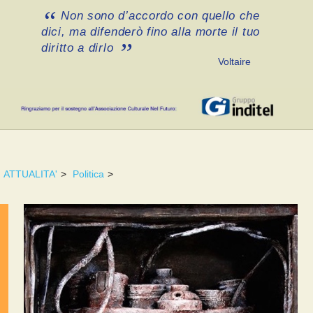
Non sono d’accordo con quello che
dici, ma difenderò fino alla morte il tuo
diritto a dirlo
Voltaire
ATTUALITA'
>
Politica
>