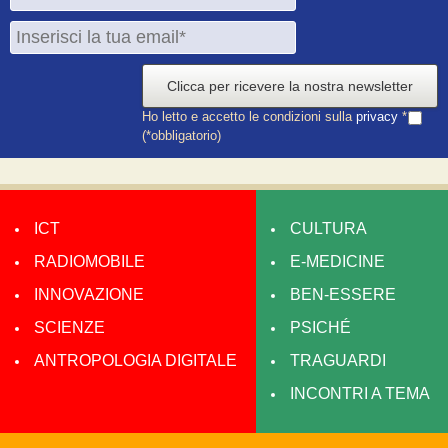
Clicca per ricevere la nostra newsletter
Ho letto e accetto le condizioni sulla
privacy
*
(*obbligatorio)
ICT
CULTURA
RADIOMOBILE
E-MEDICINE
INNOVAZIONE
BEN-ESSERE
SCIENZE
PSICHÉ
ANTROPOLOGIA DIGITALE
TRAGUARDI
INCONTRI A TEMA