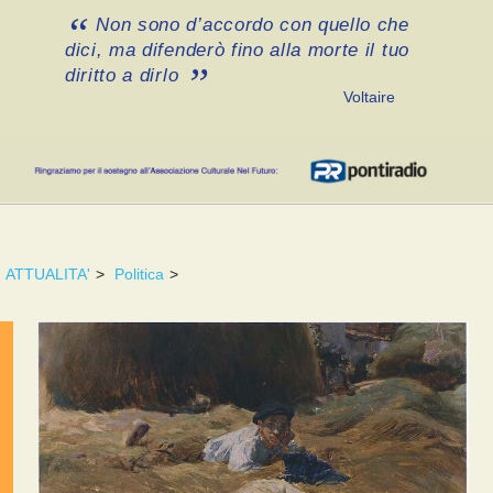
Non sono d’accordo con quello che
dici, ma difenderò fino alla morte il tuo
diritto a dirlo
Voltaire
ATTUALITA'
>
Politica
>