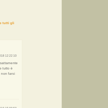
 tutti gli
018 12:22:10
 esattamente
e tutto è
 non farsi