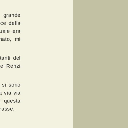
n grande
ice della
quale era
nato, mi
anti del
del Renzi
 si sono
a via via
e questa
rasse.