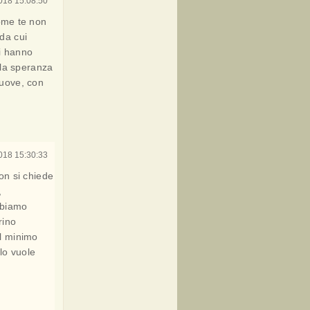
018 15:08:50
Come te non
da cui
i hanno
e la speranza
nuove, con
018 15:30:33
on si chiede
,
abbiamo
rino
l minimo
elo vuole