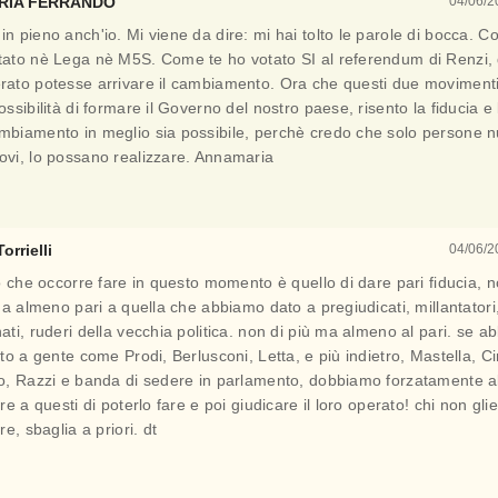
RIA FERRANDO
04/06/2
n pieno anch'io. Mi viene da dire: mi hai tolto le parole di bocca. 
tato nè Lega nè M5S. Come te ho votato SI al referendum di Renzi, 
rato potesse arrivare il cambiamento. Ora che questi due moviment
ossibilità di formare il Governo del nostro paese, risento la fiducia 
mbiamento in meglio sia possibile, perchè credo che solo persone 
ovi, lo possano realizzare. Annamaria
orrielli
04/06/2
o che occorre fare in questo momento è quello di dare pari fiducia, n
ma almeno pari a quella che abbiamo dato a pregiudicati, millantatori
ti, ruderi della vecchia politica. non di più ma almeno al pari. se 
to a gente come Prodi, Berlusconi, Letta, e più indietro, Mastella, Ci
o, Razzi e banda di sedere in parlamento, dobbiamo forzatamente a
re a questi di poterlo fare e poi giudicare il loro operato! chi non gli
re, sbaglia a priori. dt