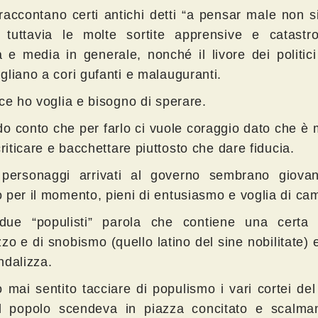
accontano certi antichi detti “a pensar male non s
tuttavia le molte sortite apprensive e catastro
 e media in generale, nonché il livore dei politici
gliano a cori gufanti e malauguranti.
ce ho voglia e bisogno di sperare.
do conto che per farlo ci vuole coraggio dato che è 
criticare e bacchettare piuttosto che dare fiducia.
personaggi arrivati al governo sembrano giovani,
 per il momento, pieni di entusiasmo e voglia di ca
ue “populisti” parola che contiene una certa
zo e di snobismo (quello latino del sine nobilitate) 
ndalizza.
 mai sentito tacciare di populismo i vari cortei de
l popolo scendeva in piazza concitato e scalma