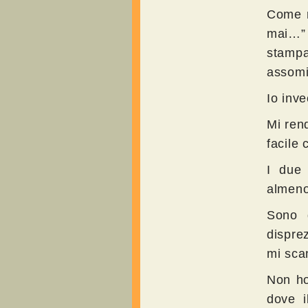
Come r
mai…” 
stampa
assomi
Io inve
Mi ren
facile 
I due 
almeno
Sono d
disprez
mi sca
Non ho
dove i