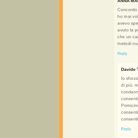
ANNA MA
Concordo i
ho mai vo
avevo spe
avuto la p
che un ca
metodi nu
Reply
Davide T
lo sforz
di più, 
condanna
consenti
Pomicin
consenti
consenti
Reply