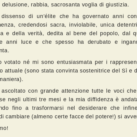
 delusione, rabbia, sacrosanta voglia di giustizia.
 dissenso di un’élite che ha governato anni co
enza, credendosi sacra, inviolabile, unica detentr
zia e della verità, dedita al bene del popolo, dal 
te anni luce e che spesso ha derubato e ingan
nta.
 votato né mi sono entusiasmata per i rappresent
 attuale (sono stata convinta sostenitrice del Sì e 
maniera).
ascoltato con grande attenzione tutte le voci che
se negli ultimi tre mesi e la mia diffidenza è andat
do fino a trasformarsi nel desiderare che infin
 di cambiare (almeno certe facce del potere!) si avve
mo!