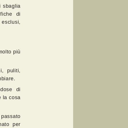
i sbaglia
fiche di
 esclusi,
molto più
 puliti,
mbiare.
 dose di
e la cosa
l passato
nato per