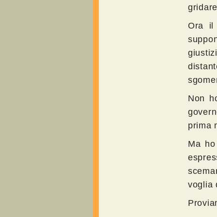
gridare
Ora il
suppon
giusti
distan
sgome
Non ho
governo
prima 
Ma ho 
espres
sceman
voglia
Provia