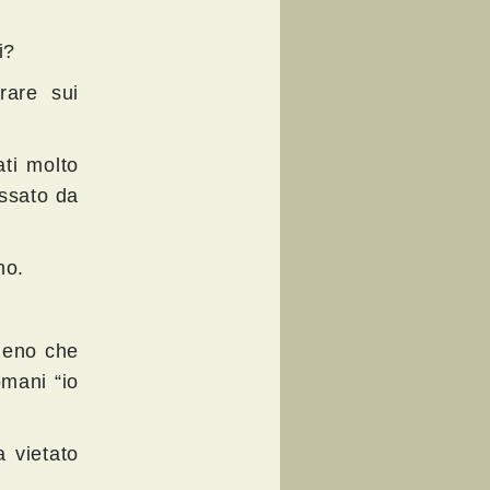
i?
rare sui
ati molto
assato da
no.
meno che
omani “io
 vietato