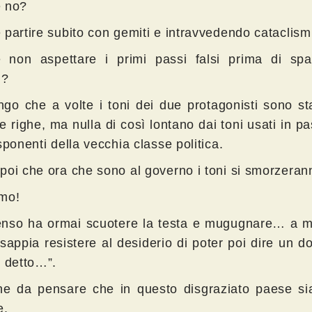
 no?
 partire subito con gemiti e intravvedendo cataclism
 non aspettare i primi passi falsi prima di spa
i?
go che a volte i toni dei due protagonisti sono st
e righe, ma nulla di così lontano dai toni usati in p
sponenti della vecchia classe politica.
poi che ora che sono al governo i toni si smorzeran
mo!
nso ha ormai scuotere la testa e mugugnare… a 
sappia resistere al desiderio di poter poi dire un d
o detto…”.
ne da pensare che in questo disgraziato paese sia
e.