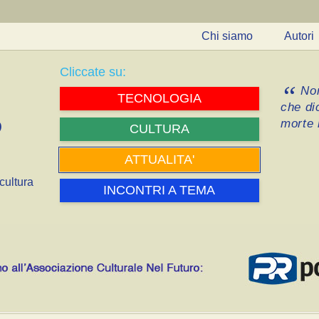
Chi siamo
Autori
Cliccate su:
Non
TECNOLOGIA
che di
morte i
CULTURA
ATTUALITA'
cultura
INCONTRI A TEMA