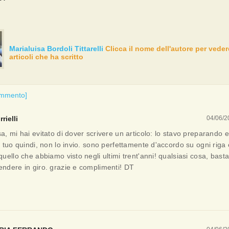
Marialuisa Bordoli Tittarelli
Clicca il nome dell'autore per vedere
articoli che ha scritto
ommento]
rielli
04/06/2
a, mi hai evitato di dover scrivere un articolo: lo stavo preparando
l tuo quindi, non lo invio. sono perfettamente d'accordo su ogni riga 
quello che abbiamo visto negli ultimi trent'anni! qualsiasi cosa, basta
endere in giro. grazie e complimenti! DT