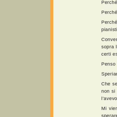
Perché
Perché
Perché
pianist
Conven
sopra l
certi e
Penso 
Speria
Che se
non si 
l’avev
Mi vie
sperar