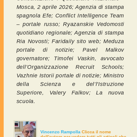
Mosca, 2 aprile 2026; Agenzia di stampa
spagnola Efe; Conflict Intelligence Team
– portale russo; Ryazanskie Vedomosti
quotidiano regionale; Agenzia di stampa
Ria Novosti; Faridaily sito web; Meduza
portale di notizie; Pavel Malkov
governatore; Timofei Vaskin, avvocato
dell’Organizzazione Recruit Schools;
Vazhnie Istorii portale di notizie;
Ministro
della Scienza e del’l'Istruzione
Superiore, Valery Falkov; La nuova
scuola.
Vincenzo Rampolla
Clicca il nome
dell'autore per vedere tutti gli articoli che