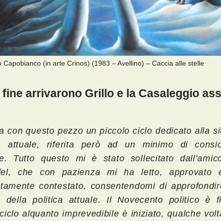
o Capobianco (in arte Crinos) (1983 – Avellino) – Caccia alle stelle
a fine arrivarono Grillo e la Casaleggio ass
a con questo pezzo un piccolo ciclo dedicato alla s
ca attuale, riferita però ad un minimo di consid
he. Tutto questo mi è stato sollecitato dall’ami
del, che con pazienza mi ha letto, approvato
atamente contestato, consentendomi di approfondir
e della politica attuale. Il Novecento politico è f
iclo alquanto imprevedibile è iniziato, qualche volt