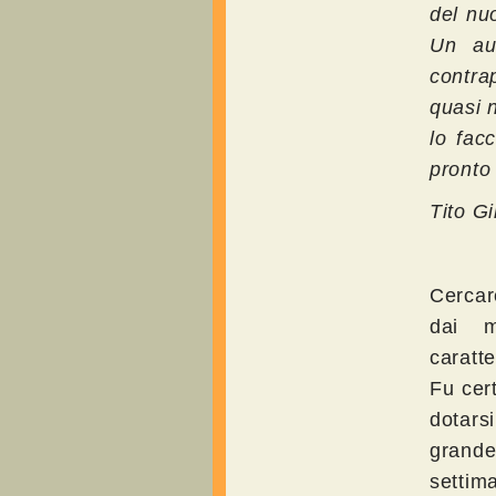
del nu
Un aug
contra
quasi 
lo fac
pronto 
Tito G
Cercar
dai m
caratte
Fu cert
dotars
grande
settim