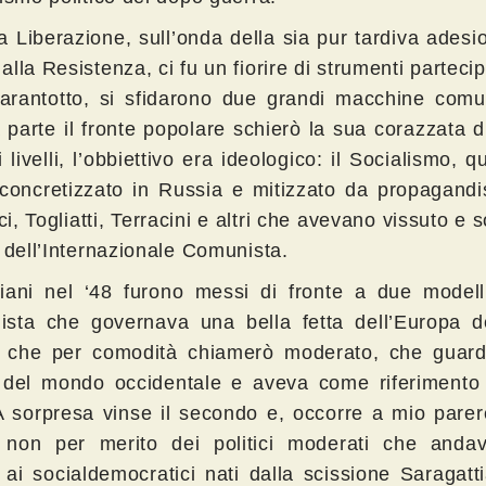
a Liberazione, sull’onda della sia pur tardiva adesi
lla Resistenza, ci fu un fiorire di strumenti partecipa
arantotto, si sfidarono due grandi macchine comun
parte il fronte popolare schierò la sua corazzata di 
 i livelli, l’obbiettivo era ideologico: il Socialismo, 
 concretizzato in Russia e mitizzato da propagandi
, Togliatti, Terracini e altri che avevano vissuto e 
 dell’Internazionale Comunista.
aliani nel ‘48 furono messi di fronte a due modell
sta che governava una bella fetta dell’Europa de
, che per comodità chiamerò moderato, che guard
à del mondo occidentale e aveva come riferimento g
 A sorpresa vinse il secondo e, occorre a mio parer
, non per merito dei politici moderati che anda
li ai socialdemocratici nati dalla scissione Saragat