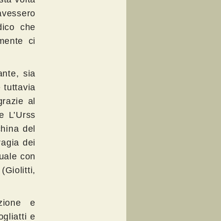
avessero
dico che
mente ci
nte, sia
 tuttavia
razie al
e L’Urss
china del
ragia dei
tuale con
iolitti,
zione e
gliatti e