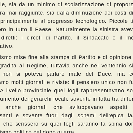
ile, sia da un minimo di scolarizzazione di proporz
ora mai raggiunte, sia dalla diminuzione dei costi 
 principalmente al progresso tecnologico. Piccole t
ro in tutto il Paese. Naturalmente la sinistra ave
 diretti: i circoli di Partito, il Sindacato e il 
ativo.
cismo mise fine alla stampa di Partito e di opinion
gradita al Regime, tuttavia anche nel ventennio si
, non si poteva parlare male del Duce, ma ce
amo molti giornali e riviste: il pensiero unico non f
 A livello provinciale quei fogli rappresentavano so
umento dei gerarchi locali, sovente in lotta tra di lo
o anche giornali che sviluppavano aspetti cu
ssanti e sovente fuori dagli schemi dell’epica fas
i che scrissero su quei fogli saranno la spina dor
ismo politico del dopo guerra.