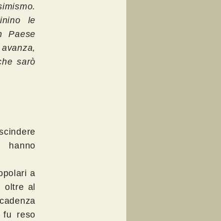
ssimismo.
inino le
un Paese
e avanza,
che sarò
scindere
0 hanno
opolari a
 oltre al
 cadenza
o fu reso