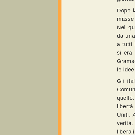
Dopo l
masse a
Nel qu
da una 
a tutti
si era
Gramsci
le idee
Gli it
Comuni
quello
libert
Uniti.
verità
libera