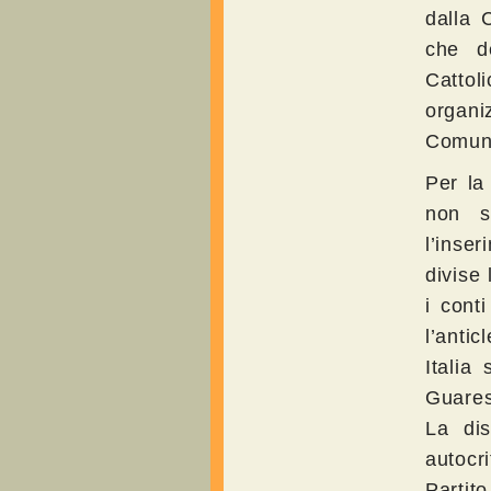
dalla 
che de
Catto
organi
Comuni
Per la
non s
l’inse
divise 
i cont
l’antic
Italia
Guares
La dis
autocr
Partit