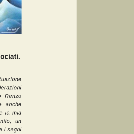
ociati.
ituazione
erazioni
co Renzo
 e anche
e la mia
inito, un
a i segni