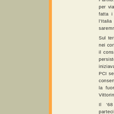
per vi
fatta 
l’Ital
saremm
Sul te
nei con
il con
persis
inizia
PCI ser
consens
la fuo
Vittorin
Il ‘6
parteci