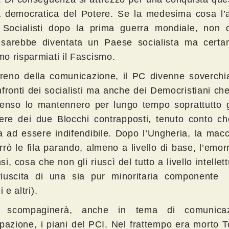
a democratica del Potere. Se la medesima cosa l’
i Socialisti dopo la prima guerra mondiale, non 
ia sarebbe diventata un Paese socialista ma certa
o risparmiati il Fascismo.
rreno della comunicazione, il PC divenne soverchia
fronti dei socialisti ma anche dei Democristiani che
senso lo mantennero per lungo tempo soprattutto g
tere dei due Blocchi contrapposti, tenuto conto ch
va ad essere indifendibile. Dopo l’Ungheria, la mac
rò le fila parando, almeno a livello di base, l’emor
i, cosa che non gli riuscì del tutto a livello intellet
riuscita di una sia pur minoritaria componente (G
i e altri).
8 scompaginerà, anche in tema di comunica
pazione, i piani del PCI. Nel frattempo era morto To