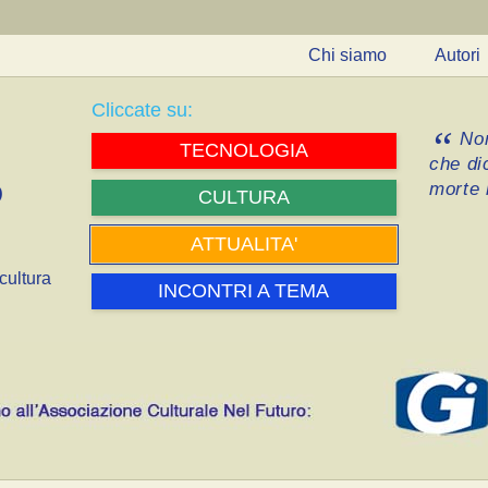
Chi siamo
Autori
Cliccate su:
Non
TECNOLOGIA
che di
morte i
CULTURA
ATTUALITA'
cultura
INCONTRI A TEMA