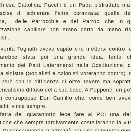
Chiesa Cattolica. Pacelli è un Papa bistrattato ma
cise di schierare l’altra corazzata: quella del
lica, delle Parrocchie e dei Parroci che in 
zzazione capillare non erano certo da meno ris
sti.
 verità Togliatti aveva capito che mettersi contro 
arebbe stata poi una grande idea, tanto c
rimento dei Patti Lateranensi nella Costituzione, 
la sinistra (Socialisti e Azionisti voteranno contro).
i però con la diffidenza di oltre Tevere ma soprat
lericalismo diffuso della sua base. A Peppone, un po’
 si contrappose Don Camillo che, come ben avev
chi: vince sempre.
fatta del quarantotto fece fare al PCI una del
itiche che sempre tardivamente costelleranno la vit
o. Di conseguenza si attrezzò per una conquista que