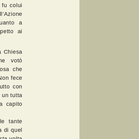
 fu colui
l’Azione
quanto a
petto ai
la Chiesa
he votò
cosa che
 Non fece
tutto con
 un tutta
a capito
le tante
a di quel
sta volta