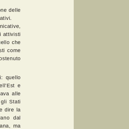
one delle
tivi.
icative,
attivisti
quello che
sti come
sostenuto
i: quello
ll’Est e
ava alle
li Stati
e dire la
vano dal
tiana, ma