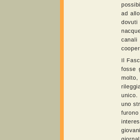
possib
ad all
dovuti
nacque
canali
cooper
Il Fas
fosse 
molto
rileggi
unico.
uno str
furon
intere
giovan
giornal