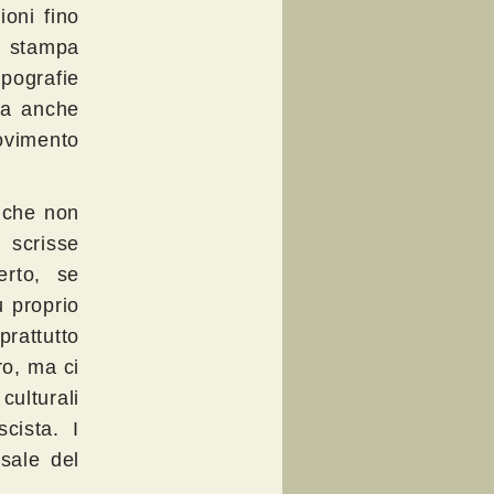
ioni fino
di stampa
ipografie
va anche
movimento
e che non
 scrisse
rto, se
u proprio
prattutto
ro, ma ci
lturali
cista. I
sale del