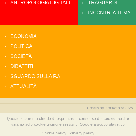
ANTROPOLOGIA DIGITALE
TRAGUARDI
INCONTRI A TEMA
ECONOMIA
POLITICA
SOCIETÀ
DIBATTITI
SGUARDO SULLA P.A.
ATTUALITÀ
Credits by:
amdweb © 2025
Questo sito non ti chiede di esprimere il consenso dei cookie perché
usiamo solo cookie tecnici e servizi di Google a scopo statistico
Cookie policy
|
Privacy policy