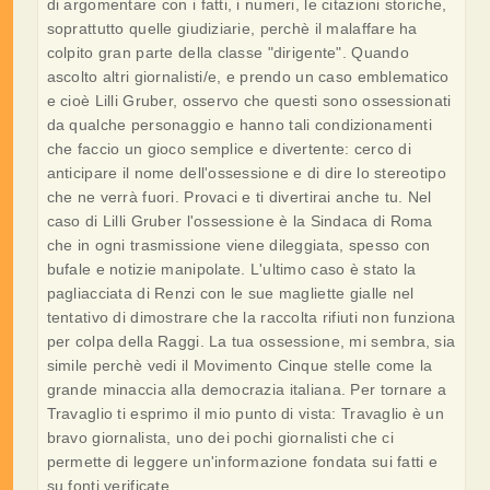
di argomentare con i fatti, i numeri, le citazioni storiche,
soprattutto quelle giudiziarie, perchè il malaffare ha
colpito gran parte della classe "dirigente". Quando
ascolto altri giornalisti/e, e prendo un caso emblematico
e cioè Lilli Gruber, osservo che questi sono ossessionati
da qualche personaggio e hanno tali condizionamenti
che faccio un gioco semplice e divertente: cerco di
anticipare il nome dell'ossessione e di dire lo stereotipo
che ne verrà fuori. Provaci e ti divertirai anche tu. Nel
caso di Lilli Gruber l'ossessione è la Sindaca di Roma
che in ogni trasmissione viene dileggiata, spesso con
bufale e notizie manipolate. L'ultimo caso è stato la
pagliacciata di Renzi con le sue magliette gialle nel
tentativo di dimostrare che la raccolta rifiuti non funziona
per colpa della Raggi. La tua ossessione, mi sembra, sia
simile perchè vedi il Movimento Cinque stelle come la
grande minaccia alla democrazia italiana. Per tornare a
Travaglio ti esprimo il mio punto di vista: Travaglio è un
bravo giornalista, uno dei pochi giornalisti che ci
permette di leggere un'informazione fondata sui fatti e
su fonti verificate.