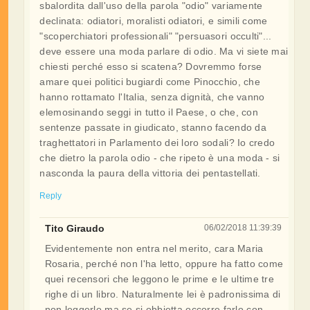
sbalordita dall'uso della parola "odio" variamente
declinata: odiatori, moralisti odiatori, e simili come
"scoperchiatori professionali" "persuasori occulti"...
deve essere una moda parlare di odio. Ma vi siete mai
chiesti perché esso si scatena? Dovremmo forse
amare quei politici bugiardi come Pinocchio, che
hanno rottamato l'Italia, senza dignità, che vanno
elemosinando seggi in tutto il Paese, o che, con
sentenze passate in giudicato, stanno facendo da
traghettatori in Parlamento dei loro sodali? Io credo
che dietro la parola odio - che ripeto è una moda - si
nasconda la paura della vittoria dei pentastellati.
Reply
Tito Giraudo
06/02/2018 11:39:39
Evidentemente non entra nel merito, cara Maria
Rosaria, perché non l'ha letto, oppure ha fatto come
quei recensori che leggono le prime e le ultime tre
righe di un libro. Naturalmente lei è padronissima di
non leggerlo ma se si obbietta occorre farlo con