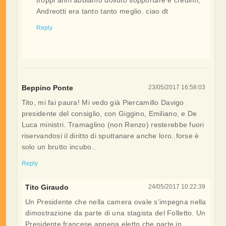
troppi anni abbiamo dovuto sopportare e credimi,
Andreotti era tanto tanto meglio. ciao dt
Reply
Beppino Ponte
23/05/2017 16:58:03
Tito, mi fai paura! Mi vedo già Piercamillo Davigo
presidente del consiglio, con Giggino, Emiliano, e De
Luca ministri. Tramaglino (non Renzo) resterebbe fuori
riservandosi il diritto di sputtanare anche loro..forse è
solo un brutto incubo..
Reply
Tito Giraudo
24/05/2017 10:22:39
Un Presidente che nella camera ovale s'impegna nella
dimostrazione da parte di una stagista del Folletto. Un
Presidente francese appena eletto che parte in