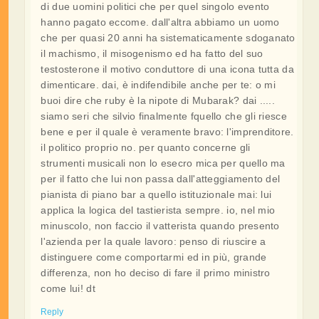
di due uomini politici che per quel singolo evento
hanno pagato eccome. dall'altra abbiamo un uomo
che per quasi 20 anni ha sistematicamente sdoganato
il machismo, il misogenismo ed ha fatto del suo
testosterone il motivo conduttore di una icona tutta da
dimenticare. dai, è indifendibile anche per te: o mi
buoi dire che ruby è la nipote di Mubarak? dai .....
siamo seri che silvio finalmente fquello che gli riesce
bene e per il quale è veramente bravo: l'imprenditore.
il politico proprio no. per quanto concerne gli
strumenti musicali non lo esecro mica per quello ma
per il fatto che lui non passa dall'atteggiamento del
pianista di piano bar a quello istituzionale mai: lui
applica la logica del tastierista sempre. io, nel mio
minuscolo, non faccio il vatterista quando presento
l'azienda per la quale lavoro: penso di riuscire a
distinguere come comportarmi ed in più, grande
differenza, non ho deciso di fare il primo ministro
come lui! dt
Reply