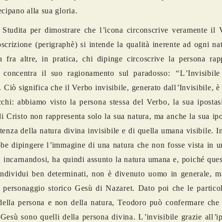
ecipano alla sua gloria.
Studita per dimostrare che l
’
icona circonscrive veramente il 
oscrizione (perigraphè) si intende la qualit
à
inerente ad ogni na
ca fra altre, in pratica, chi dipinge circoscrive la persona rap
 concentra il suo ragionamento sul paradosso:
“
L
’
Invisibil
. Ci
ò significa che il Verbo invisibile, generato dall
’
Invisibile, è
cchi: abbiamo visto la persona stessa del Verbo, la sua ipostas
di Cristo non rappresenta solo la sua natura, ma anche la sua ipo
stenza della natura divina invisibile e di quella umana visibile. I
bbe dipingere l
’
immagine di una natura che non fosse vista in u
, incarnandosi, ha quindi assunto la natura umana e, poich
é
ques
individui ben determinati, non è divenuto uomo in generale, m
 personaggio storico Gesù di Nazaret. Dato poi che le particol
della persona e non della natura, Teodoro può confermare che i
 Gesù sono quelli della persona divina. L
’
invisibile grazie all
’
i