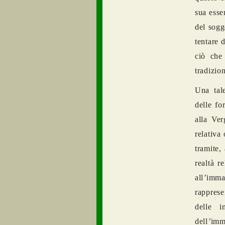
sua esse
del sogg
tentare 
ciò che
tradizion
Una tal
delle fo
alla Ver
relativa
tramite,
realt
à
r
all
’
imma
rapprese
delle i
dell
’
imma