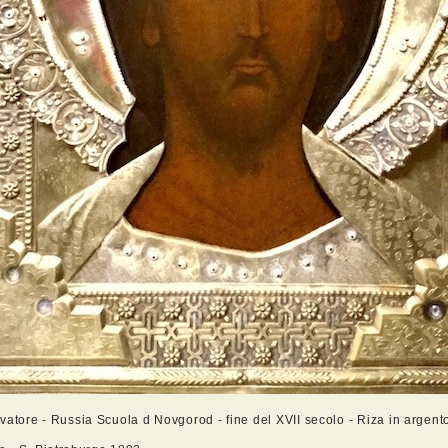
lvatore - Russia Scuola d Novgorod - fine del XVII secolo - Riza in argent