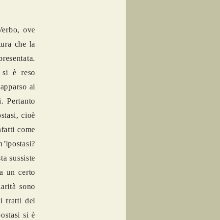
Verbo, ove
tura che la
presentata.
e si è reso
 apparso ai
i. Pertanto
stasi, cioè
nfatti come
n
’
ipostasi?
ta sussiste
a un certo
arit
à
sono
 tratti del
postasi si è