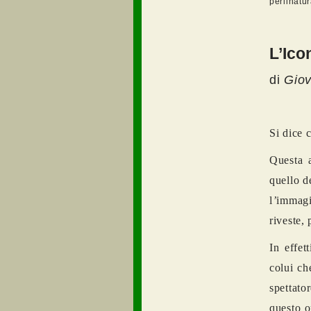
perlinatu
L’Ico
di
Giov
Si dice 
Questa 
quello d
l
’
immagi
riveste,
In effett
colui ch
spettato
questo o