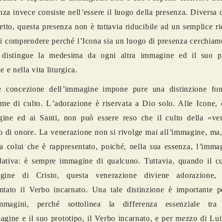
nza invece consiste nell
’
essere il luogo della presenza. Diversa d
etto, questa presenza non è tuttavia riducibile ad un semplice r
di comprendere perché
l
’
Icona sia un luogo di presenza cerchiam
 distingue la medesima da ogni altra immagine ed il suo p
e e nella vita liturgica.
e concezione dell
’
immagine impone pure una distinzione fo
rme di culto.
L
’
adorazione è riservata a Dio solo. Alle Icone,
gine ed ai Santi, non può essere reso che il culto della
«
ve
 o di onore. La venerazione non si rivolge mai all
’
immagine, ma, 
 a colui che è rappresentato, poich
é
, nella sua essenza, l
’
immag
elativa: è sempre immagine di qualcuno. Tuttavia, quando il cu
gine di Cristo, questa venerazione diviene adorazione,
ntato il Verbo incarnato. Una tale distinzione è importante pe
mmagini, perch
é
sottolinea la differenza essenziale tra
gine e il suo prototipo, il Verbo incarnato, e per mezzo di Lui