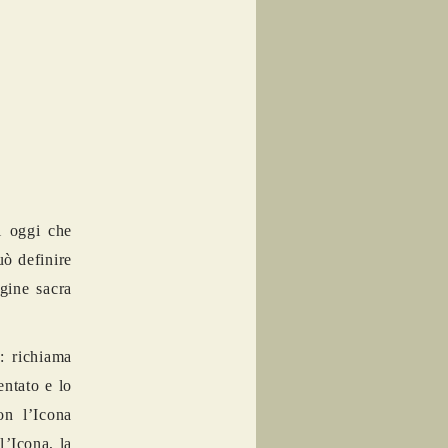
 oggi che
uò definire
gine sacra
: richiama
entato e lo
con l’Icona
l
’
Icona, la