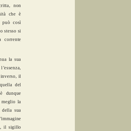
ritta, non
it
à
che è
i può cos
ì
o stesso si
 corrente
nua la sua
 l
’
essenza,
inverso, il
quella del
o è dunque
 meglio la
 della sua
’
immagine
, il sigillo