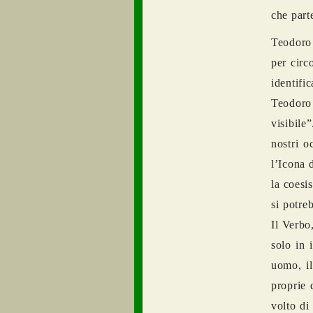
che part
Teodoro 
per circ
identifi
Teodoro
visibile
”
nostri o
l’Icona 
la coesi
si potre
Il Verbo
solo in 
uomo, il
proprie 
volto di