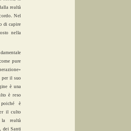
alla realt
à
icordo. Nel
o di capire
osto nella
ndamentale
 come pure
nerazione»
per il suo
ine è una
lto è reso
 poiché è
r il culto
 la realt
à
, dei Santi