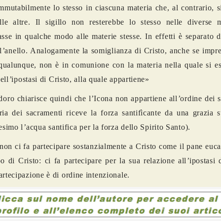
mmutabilmente lo stesso in ciascuna materia che, al contrario, s
le altre. Il sigillo non resterebbe lo stesso nelle diverse m
asse in qualche modo alle materie stesse. In effetti è separato 
l
’
anello. Analogamente la somiglianza di Cristo, anche se impr
qualunque, non è in comunione con la materia nella quale si e
ell
’
ipostasi di Cristo, alla quale appartiene»
oro chiarisce quindi che l’Icona non appartiene all
’
ordine dei 
ia dei sacramenti riceve la forza santif
ì
cante da una grazia s
tesimo l
’
acqua santifica per la forza dello Spirito Santo).
non ci fa partecipare sostanzialmente a Cristo come il pane euca
po di Cristo: ci fa partecipare per la sua relazione all
’
ipostasi 
artecipazione è di ordine intenzionale.