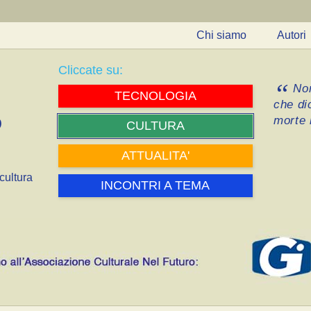
Chi siamo
Autori
Cliccate su:
Non
TECNOLOGIA
che di
morte i
CULTURA
ATTUALITA'
cultura
INCONTRI A TEMA