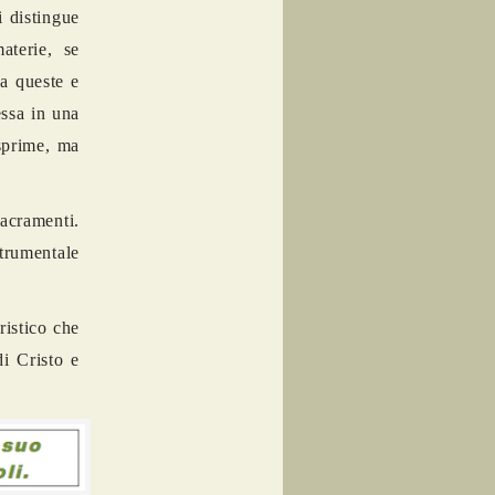
i distingue
aterie, se
da queste e
essa in una
sprime, ma
sacramenti.
trumentale
ristico che
di Cristo e