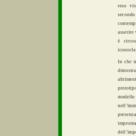
reso vis
secondo
contemp
asserire
è circo
iconoclas
In che m
dimostr
altriment
prototi
modello
nell
’
imm
presenza
impront
dell
’
imp