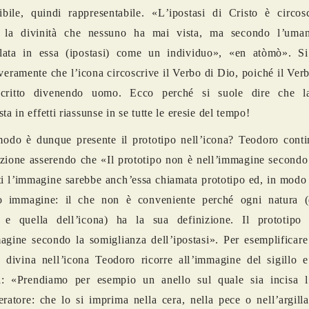
ibile, quindi rappresentabile.
«
L
’
ipostasi di Cristo è circosc
 la divinit
à
che nessuno ha mai vista, ma secondo l
’
uman
lata in essa (ipostasi) come un individuo»
,
«
en atòm
ò». S
 veramente che l
’
icona circoscrive il Verbo di Dio, poich
é
il Verb
scritto divenendo uomo. Ecco perché si suole dire che la
ta in effetti riassunse in se tutte le eresie del tempo!
odo è dunque presente il prototipo nell
’
icona? Teodoro conti
azione asserendo che
«
Il prototipo non è nell
’
immagine secondo
i l
’
immagine sarebbe anch
’
essa chiamata prototipo ed, in modo 
po immagine: il che non è conveniente perch
é
ogni natura (
 e quella dell
’
icona) ha la sua definizione. Il prototip
agine secondo la somiglianza dell
’
ipostasi
». Per esemplificare
 divina nell
’
icona Teodoro ricorre all
’
immagine del sigillo e
a:
«
Prendiamo per esempio un anello sul quale sia incisa l
eratore: che lo si imprima nella cera, nella pece o nell
’
argilla