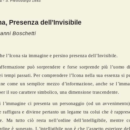
ra - S. Pietroburgo 1883
na, Presenza dell’Invisibile
anni Boschetti
che l’Icona sia immagine e persino presenza dell
’
Invisibile.
affermazione può sorprendere e forse sorprende più
l
’
uomo di
ei tempi passati. Per comprendere l’Icona nella sua essenza si p
ne come un semplice mezzo d
’
informazione, anche se l
’
imma
 per il suo carattere simbolico, una dimensione trascendente.
i l
’
immagine ci presenta un personaggio (od un avvenimento)
e raffigura e diviene pertanto un legame tra colui che è rappres
re. Ma tutto ciò resta nell
’
ordine dell
’
intelligibile, mentre 
rdine è superato. L
’
intelligibile non è che l
’
aspetto esteriore del