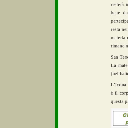
rester
à
i
bene dal
partecip
resta nel
materia 
rimane n
San Teod
La mater
(nel bat
L’Icona 
è il cor
questa p