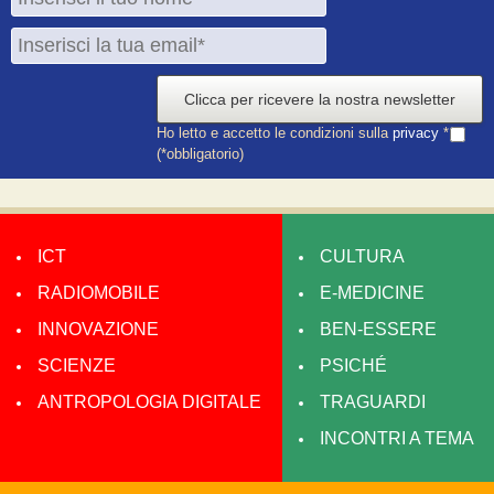
Clicca per ricevere la nostra newsletter
Ho letto e accetto le condizioni sulla
privacy
*
(*obbligatorio)
ICT
CULTURA
RADIOMOBILE
E-MEDICINE
INNOVAZIONE
BEN-ESSERE
SCIENZE
PSICHÉ
ANTROPOLOGIA DIGITALE
TRAGUARDI
INCONTRI A TEMA